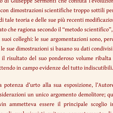
ro di Giuseppe Sermonti che confuta l’evoluzi
 con dimostrazioni scientifiche troppo sottili pe
i tale teoria e delle sue più recenti modificazi
iato che ragiona secondo il “metodo scientifico”,
 suoi colleghi: le sue argomentazioni sono, perc
e sue dimostrazioni si basano su dati condivisi d
 il risultato del suo ponderoso volume ribalta
tendo in campo evidenze del tutto indiscutibili
 potenza d’urto alla sua esposizione, l’Autor
nsiderazioni un unico argomento demolitore; qu
in ammetteva essere il principale scoglio i