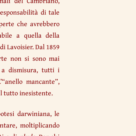
imali del Cambriano,
esponsabilità di tale
operte che avrebbero
bile a quella della
i Lavoisier. Dal 1859
erte non si sono mai
 a dismisura, tutti i
’“anello mancante”,
 tutto inesistente.
otesi darwiniana, le
tare, moltiplicando