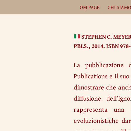
OṂ PAGE
CHI SIAM
Vai
al
contenuto
STEPHEN C. MEYE
PBLS., 2014. ISBN 978-
La pubblicazione d
Publications e il s
dimostrare che anche 
diffusione dell’ign
rappresenta una d
evoluzionistiche d