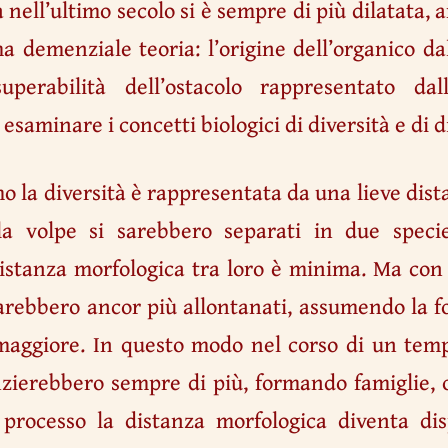
ta nell’ultimo secolo si è sempre di più dilatata
ma demenziale teoria: l’origine dell’organico da
uperabilità dell’ostacolo rappresentato dal
saminare i concetti biologici di diversità e di d
o la diversità è rappresentata da una lieve dist
la volpe si sarebbero separati in due speci
distanza morfologica tra loro è minima. Ma con
sarebbero ancor più allontanati, assumendo la fo
 maggiore. In questo modo nel corso di un tem
nzierebbero sempre di più, formando famiglie, o
 processo la distanza morfologica diventa di