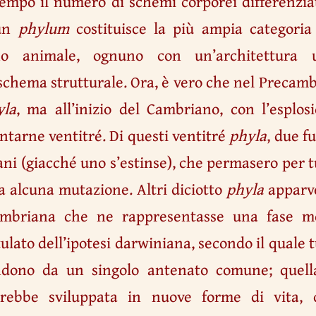
empo il numero di schemi corporei differenzia
 un
phylum
costituisce la più ampia categoria 
no animale, ognuno con un’architettura 
schema strutturale. Ora, è vero che nel Precam
yla
, ma all’inizio del Cambriano, con l’esplo
contarne ventitré. Di questi ventitré
phyla
, due f
i (giacché uno s’estinse), che permasero per t
za alcuna mutazione. Altri diciotto
phyla
apparv
ambriana che ne rappresentasse una fase me
ulato dell’ipotesi darwiniana, secondo il quale t
cendono da un singolo antenato comune; quell
rebbe sviluppata in nuove forme di vita, 