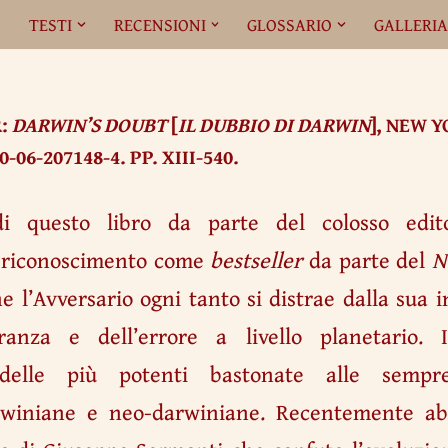
O
TESTI
RECENSIONI
GLOSSARIO
GALLERI
R:
DARWIN’S DOUBT
[
IL DUBBIO DI DARWIN
], NEW 
0-06-207148-4. PP. XIII-540.
i questo libro da parte del colosso edito
uo riconoscimento come
bestseller
da parte del
N
l’Avversario ogni tanto si distrae dalla sua in
oranza e dell’errore a livello planetario. 
elle più potenti bastonate alle sempre
arwiniane e neo-darwiniane. Recentemente ab