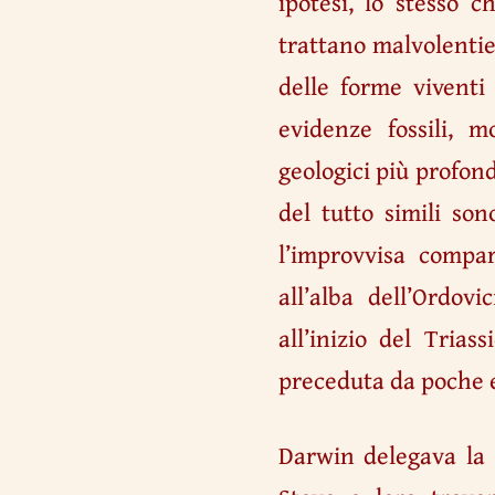
ipotesi, lo stesso c
trattano malvolentie
delle forme viventi
evidenze fossili, 
geologici più profond
del tutto simili son
l’improvvisa compar
all’alba dell’Ordov
all’inizio del Tria
preceduta da poche e
Darwin delegava la s