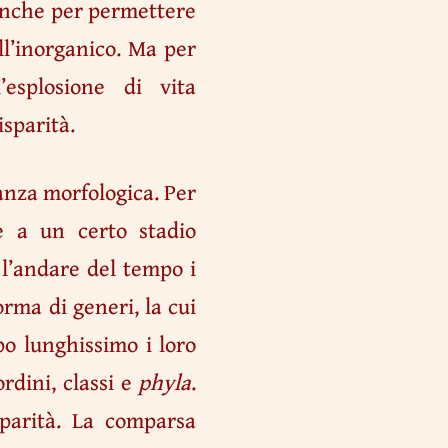
, anche per permettere
ll’inorganico. Ma per
l’esplosione di vita
isparità.
anza morfologica. Per
e a un certo stadio
 l’andare del tempo i
rma di generi, la cui
po lunghissimo i loro
rdini, classi e
phyla
.
sparità. La comparsa