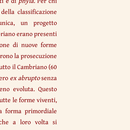
ti e di
phyla
. Per chi
della classificazione
unica, un progetto
briano erano presenti
sione di nuove forme
urono la prosecuzione
utto il Cambriano (60
ero
ex abrupto
senza
no evoluta. Questo
utte le forme viventi,
a forma primordiale
che a loro volta si