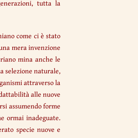
enerazioni, tutta la
niano come ci è stato
e una mera invenzione
riano mina anche le
la selezione naturale,
rganismi attraverso la
attabilità alle nuove
efarsi assumendo forme
me ormai inadeguate.
erato specie nuove e