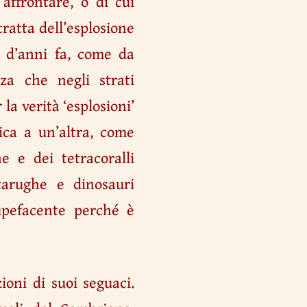
 affrontare, o di cui
ratta dell’esplosione
i d’anni fa, come da
za che negli strati
la verità ‘esplosioni’
gica a un’altra, come
e e dei tetracoralli
rtarughe e dinosauri
tupefacente perché è
ioni di suoi seguaci.