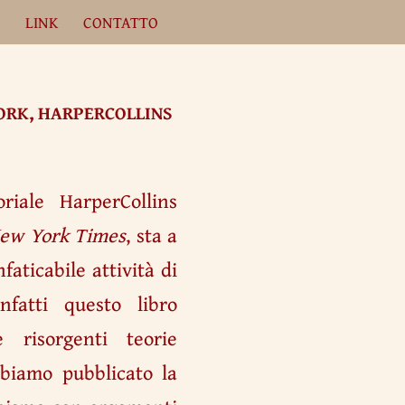
A
LINK
CONTATTO
YORK, HARPERCOLLINS
riale HarperCollins
ew York Times
, sta a
faticabile attività di
Infatti questo libro
 risorgenti teorie
biamo pubblicato la