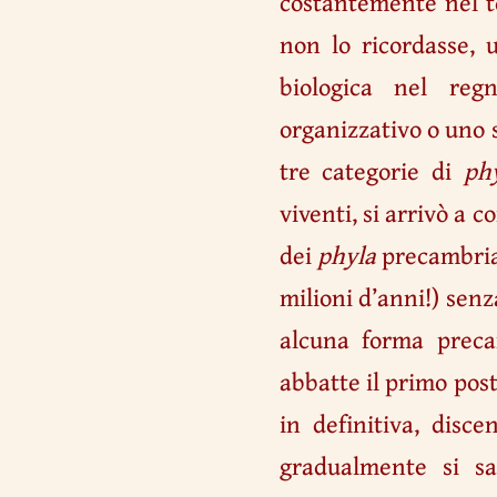
costantemente nel t
non lo ricordasse,
biologica nel reg
organizzativo o uno 
tre categorie di
ph
viventi, si arrivò a 
dei
phyla
precambrian
milioni d’anni!) sen
alcuna forma prec
abbatte il primo post
in definitiva, dis
gradualmente si sa