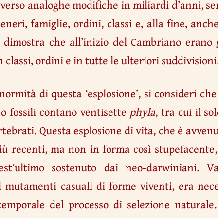
verso analoghe modifiche in miliardi d’anni, s
neri, famiglie, ordini, classi e, alla fine, anc
li dimostra che all’inizio del Cambriano erano 
n classi, ordini e in tutte le ulteriori suddivisioni
ormità di questa ‘esplosione’, si consideri che
 o fossili contano ventisette
phyla
, tra cui il so
tebrati. Questa esplosione di vita, che è avvenut
i più recenti, ma non in forma così stupefacent
uest’ultimo sostenuto dai neo-darwiniani. 
i mutamenti casuali di forme viventi, era nec
emporale del processo di selezione naturale. 