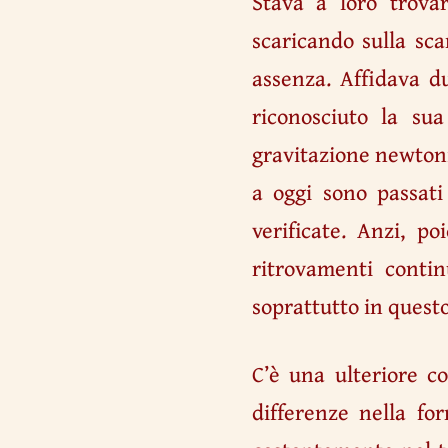
Stava a loro trovar
scaricando sulla sca
assenza. Affidava d
riconosciuto la su
gravitazione newtoni
a oggi sono passati
verificate. Anzi, po
ritrovamenti conti
soprattutto in questo
C’è una ulteriore c
differenze nella f