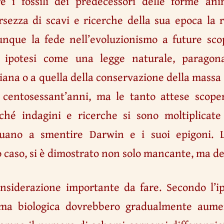
e i fossili dei predecessori delle forme an
rsezza di scavi e ricerche della sua epoca la r
unque la fede nell’evoluzionismo a future sc
a ipotesi come una legge naturale, paragona
ana o a quella della conservazione della massa d
 centosessant’anni, ma le tanto attese scop
iché indagini e ricerche si sono moltiplicate
nuano a smentire Darwin e i suoi epigoni. L
 caso, si è dimostrato non solo mancante, ma del
onsiderazione importante da fare. Secondo l’ip
orma biologica dovrebbero gradualmente aumen