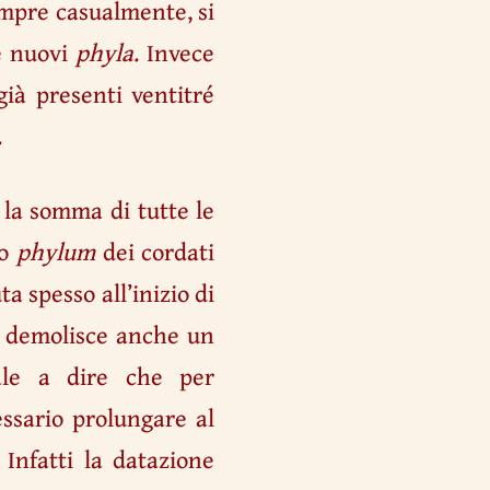
empre casualmente, si
he nuovi
phyla
. Invece
già presenti ventitré
.
 la somma di tutte le
lo
phylum
dei cordati
a spesso all’inizio di
e, demolisce anche un
Vale a dire che per
essario prolungare al
Infatti la datazione