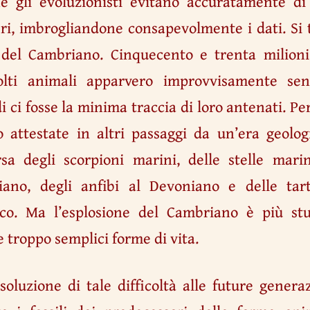
he gli evoluzionisti evitano accuratamente di
ri, imbrogliandone consapevolmente i dati. Si t
 del Cambriano. Cinquecento e trenta milion
molti animali apparvero improvvisamente sen
i ci fosse la minima traccia di loro antenati. Per 
o attestate in altri passaggi da un’era geolo
sa degli scorpioni marini, delle stelle marin
iciano, degli anfibi al Devoniano e delle ta
ssico. Ma l’esplosione del Cambriano è più s
 troppo semplici forme di vita.
oluzione di tale difficoltà alle future generaz