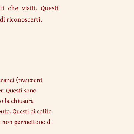
i che visiti. Questi
di riconoscerti.
anei (transient
r. Questi sono
 la chiusura
te. Questi di solito
he non permettono di