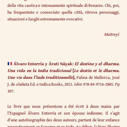
della vita caotica e intensamente spirituale di Benares. Chi, poi,
ha frequentato e conosciuto quella città, ritrova personaggi,
situazioni e luoghi estremamente evocativi.
Maitreyī
Álvaro Enterría y Árati Náyak:
El destino y el dharma.
Una vida en la India tradicional
[
Le destin et le dharma.
Une vie dans l’Inde traditionnelle
],
Palma de Mallorca, José
J. de olañeta Ed. e Indica Books, 2021. Isbn 978-84-9716-2885. Pp
307.
Le livre que nous présentons a été écrit à deux mains par
l’Espagnol Álvaro Enterría et son épouse indienne. Il s’agit
d’une autobiographie des deux auteurs, partant de leur enfance
respectivement en Espagne et en Inde. Au début, le livre illustre