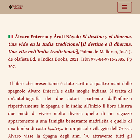
Vai
al
contenuto
Álvaro Enterría y Árati Náyak:
El destino y el dharma.
Una vida en la India tradicional
[
Il destino e il dharma.
Una vita nell’India tradizionale
],
Palma de Mallorca, José J.
de olañeta Ed. e Indica Books, 2021. Isbn 978-84-9716-2885. Pp
307.
Il libro che presentiamo è stato scritto a quattro mani dallo
spagnolo Álvaro Enterría e dalla moglie indiana. Si tratta di
un’autobiografia dei due autori, partendo dall’infanzia
rispettivamente in Spagna e in India; all’inizio il libro illustra
due modi di vivere molto diversi: quello di un ragazzo
appartenente a una famiglia benestante madrileña e quello di
una bimba di casta
kṣatriya
in un piccolo villaggio dell’Orissa.
Álvaro visse la Spagna degli anni ’70 attraverso tutti gli