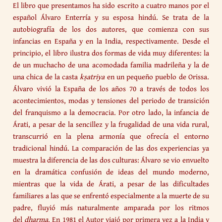
El libro que presentamos ha sido escrito a cuatro manos por el
español Álvaro Enterría y su esposa hindú. Se trata de la
autobiografía de los dos autores, que comienza con sus
infancias en España y en la India, respectivamente. Desde el
principio, el libro ilustra dos formas de vida muy diferentes: la
de un muchacho de una acomodada familia madrileña y la de
una chica de la casta
kṣatriya
en un pequeño pueblo de Orissa.
Álvaro vivió la España de los años 70 a través de todos los
acontecimientos, modas y tensiones del periodo de transición
del franquismo a la democracia. Por otro lado, la infancia de
Árati, a pesar de la sencillez y la frugalidad de una vida rural,
transcurrió en la plena armonía que ofrecía el entorno
tradicional hindú. La comparación de las dos experiencias ya
muestra la diferencia de las dos culturas: Álvaro se vio envuelto
en la dramática confusión de ideas del mundo moderno,
mientras que la vida de Árati, a pesar de las dificultades
familiares a las que se enfrentó especialmente a la muerte de su
padre, fluyió más naturalmente amparada por los ritmos
del
dharma
. En 1981 el Autor viajó por primera vez a la India y