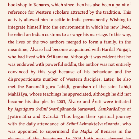
bookshop in Benares, which since then has also been a point of
reference for Western scholars attracted by the tradition. This
activity allowed him to settle in India permanently. Wishing to
integrate himself into the environment in which he now lived,
he relied on Indian customs to arrange his marriage. In this way,
the lives of the two authors merged to form a family. In the
meantime, Álvaro had become acquainted with Harilāl Pūnjajī,
who had lived with
Śrī
Ramaṇa. Although it was evident that he
was endowed with powerful siddhi, the author was not entirely
convinced by this yogi because of his behaviour and the
disproportionate number of Western disciples. Later, he also
met the Banamāli guru Lahiḍī, grandson of the saint Lahiḍī
Mahāśāya, whose teachings he appreciated, although he did not
become his disciple. In 2003, Álvaro and Árati were initiated
by
Jagadguru Svāmī
Svarūpānanda Sarasvatī,
Śaṃkarācārya
of
Jyotirmātha and Dvārakā. Thus began their spiritual journey
with the daily attendance of
Svāmī
Avimukteśvarānanda, who
was appointed to superintend the
Maṭha
of Benares in the
absence of the
Jagadguru
. In 2018 both were deemed by