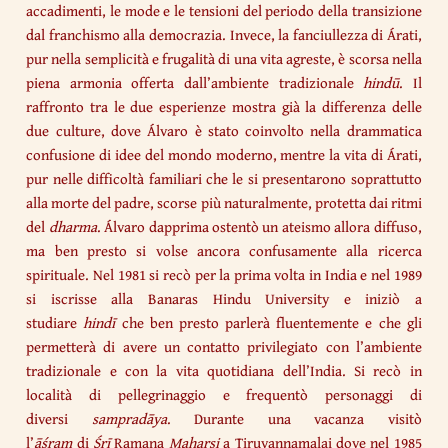
accadimenti, le mode e le tensioni del periodo della transizione
dal franchismo alla democrazia. Invece, la fanciullezza di Árati,
pur nella semplicità e frugalità di una vita agreste, è scorsa nella
piena armonia offerta dall’ambiente tradizionale
hindū
. Il
raffronto tra le due esperienze mostra già la differenza delle
due culture, dove Álvaro è stato coinvolto nella drammatica
confusione di idee del mondo moderno, mentre la vita di Árati,
pur nelle difficoltà familiari che le si presentarono soprattutto
alla morte del padre, scorse più naturalmente, protetta dai ritmi
del
dharma
. Álvaro dapprima ostentò un ateismo allora diffuso,
ma ben presto si volse ancora confusamente alla ricerca
spirituale. Nel 1981 si recò per la prima volta in India e nel 1989
si iscrisse alla Banaras Hindu University e iniziò a
studiare
hindī
che ben presto parlerà fluentemente e che gli
permetterà di avere un contatto privilegiato con l’ambiente
tradizionale e con la vita quotidiana dell’India. Si recò in
località di pellegrinaggio e frequentò personaggi di
diversi
sampradāya
. Durante una vacanza visitò
l’
āśram
di
Śrī
Ramaṇa
Maharṣi
a Tiruvannamalai dove nel 1985