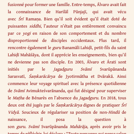
fusionné pour former une famille. Entre-temps, Álvaro avait fait
la connaissance de Harilāl Pūnjajī, qui avait vécu
avec
Śrī
Ramaṇa. Bien qu’il soit évident qu’il était doté de
puissantes
siddhi
, l’auteur n’était pas entièrement convaincu
par ce
yogi
en raison de son comportement et du nombre
disproportionné de disciples occidentaux. Plus tard, il
rencontre également le
guru
Banamāli Lahiḍī, petit-fils du saint
Lahiḍī Mahāśāya, dont il apprécie les enseignements, bien qu’il
ne devienne pas son disciple. En 2003, Álvaro et Árati sont
initiés par le
Jagadguru
Svāmī
Svarūpānanda
Sarasvatī,
Śaṃkarācārya
de Jyotirmātha et Dvārakā. Ainsi
commence leur voyage spirituel avec la présence quotidienne
de
Svāmī
Avimukteśvarānanda, qui fut désigné pour superviser
le
Maṭha
de Bénarès en l’absence du
Jagadguru
. En 2018, tous
deux ont été jugés par le
Śaṃkarācārya
dignes de pratiquer
Śrī
Vidyā
. Soucieux de régulariser sa position de non-
Hindū
de
naissance, il posa la question à
son
guru
.
Svāmī
Svarūpānanda
Mahārāja
, après avoir pris le
temps de réfléchir, lui déclara : “Toute personne qui pense selon