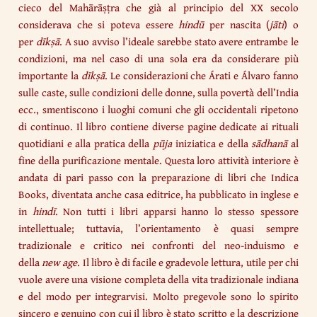
cieco del Mahārāṣṭra che già al principio del XX secolo
considerava che si poteva essere
hindū
per nascita (
jāti
) o
per
dīkṣā
. A suo avviso l’ideale sarebbe stato avere entrambe le
condizioni, ma nel caso di una sola era da considerare più
importante la
dīkṣā
. Le considerazioni che Árati e Álvaro fanno
sulle caste, sulle condizioni delle donne, sulla povertà dell’India
ecc., smentiscono i luoghi comuni che gli occidentali ripetono
di continuo. Il libro contiene diverse pagine dedicate ai rituali
quotidiani e alla pratica della
pūja
iniziatica e della
sādhanā
al
fine della purificazione mentale. Questa loro attività interiore è
andata di pari passo con la preparazione di libri che Indica
Books, diventata anche casa editrice, ha pubblicato in inglese e
in
hindī
. Non tutti i libri apparsi hanno lo stesso spessore
intellettuale; tuttavia, l’orientamento è quasi sempre
tradizionale e critico nei confronti del neo-induismo e
della
new age
. Il libro è di facile e gradevole lettura, utile per chi
vuole avere una visione completa della vita tradizionale indiana
e del modo per integrarvisi. Molto pregevole sono lo spirito
sincero e genuino con cui il libro è stato scritto e la descrizione