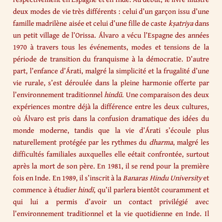
deux modes de vie très différents : celui d’un garçon issu d’une
famille madrilène aisée et celui d’une fille de caste
kṣatriya
dans
un petit village de l’Orissa. Álvaro a vécu l’Espagne des années
1970 à travers tous les événements, modes et tensions de la
période de transition du franquisme à la démocratie. D’autre
part, l’enfance d’Árati, malgré la simplicité et la frugalité d’une
vie rurale, s’est déroulée dans la pleine harmonie offerte par
l’environnement traditionnel
hindū
. Une comparaison des deux
expériences montre déjà la différence entre les deux cultures,
où Álvaro est pris dans la confusion dramatique des idées du
monde moderne, tandis que la vie d’Árati s’écoule plus
naturellement protégée par les rythmes du
dharma
, malgré les
difficultés familiales auxquelles elle eétait confrontée, surtout
après la mort de son père. En 1981, il se rend pour la première
fois en Inde. En 1989, il s’inscrit à la
Banaras Hindu University
et
commence à étudier
hindī
, qu’il parlera bientôt couramment et
qui lui a permis d’avoir un contact privilégié avec
l’environnement traditionnel et la vie quotidienne en Inde. Il