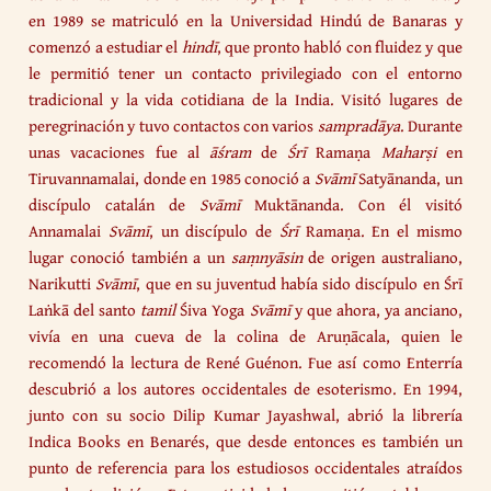
en 1989 se matriculó en la Universidad Hindú de Banaras y
comenzó a estudiar el
hindī
, que pronto habló con fluidez y que
le permitió tener un contacto privilegiado con el entorno
tradicional y la vida cotidiana de la India. Visitó lugares de
peregrinación y tuvo contactos con varios
sampradāya
. Durante
unas vacaciones fue al
āśram
de
Śrī
Ramaṇa
Maharṣi
en
Tiruvannamalai, donde en 1985 conoció a
Svāmī
Satyānanda, un
discípulo catalán de
Svāmī
Muktānanda. Con él visitó
Annamalai
Svāmī
, un discípulo de
Śrī
Ramaṇa. En el mismo
lugar conoció también a un
saṃnyāsin
de origen australiano,
Narikutti
Svāmī
, que en su juventud había sido discípulo en Śrī
Laṅkā del santo
tamil
Śiva Yoga
Svāmī
y que ahora, ya anciano,
vivía en una cueva de la colina de Aruṇācala, quien le
recomendó la lectura de René Guénon. Fue así como Enterría
descubrió a los autores occidentales de esoterismo. En 1994,
junto con su socio Dilip Kumar Jayashwal, abrió la librería
Indica Books en Benarés, que desde entonces es también un
punto de referencia para los estudiosos occidentales atraídos