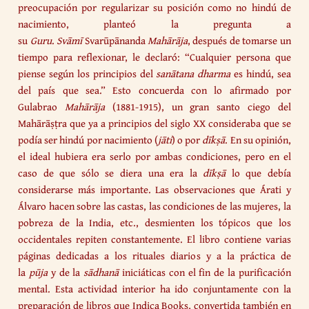
preocupación por regularizar su posición como no hindú de
nacimiento, planteó la pregunta a
su
Guru
.
Svāmī
Svarūpānanda
Mahārāja
, después de tomarse un
tiempo para reflexionar, le declaró: “Cualquier persona que
piense según los principios del
sanātana dharma
es hindú, sea
del país que sea.” Esto concuerda con lo afirmado por
Gulabrao
Mahārāja
(1881-1915), un gran santo ciego del
Mahārāṣṭra que ya a principios del siglo XX consideraba que se
podía ser hindú por nacimiento (
jāti
) o por
dīkṣā
. En su opinión,
el ideal hubiera era serlo por ambas condiciones, pero en el
caso de que sólo se diera una era la
dīkṣā
lo que debía
considerarse más importante. Las observaciones que Árati y
Álvaro hacen sobre las castas, las condiciones de las mujeres, la
pobreza de la India, etc., desmienten los tópicos que los
occidentales repiten constantemente. El libro contiene varias
páginas dedicadas a los rituales diarios y a la práctica de
la
pūja
y de la
sādhanā
iniciáticas con el fin de la purificación
mental. Esta actividad interior ha ido conjuntamente con la
preparación de libros que Indica Books, convertida también en