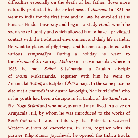
difficulties especially on the death of her father, flows more
naturally protected by the orderliness of
dharma
. In 1981 he
went to India for the first time and in 1989 he enrolled at the
Banaras Hindu University and began to study
Hindī
, which he
soon spoke fluently and which allowed him to have a privileged
contact with the traditional environment and daily life in India.
He went to places of pilgrimage and became acquainted with
various
sampradāya
. During a holiday he went to
the
āśrama
of
Śrī
Ramaṇa
Maharṣi
in Tiruvannamalai, where in
1985 he met
Svāmī
Satyānanda, a Catalan disciple
of
Svāmī
Muktānanda. Together with him he went to
Annamalai
Svāmī
, a disciple of
Śrī
Ramaṇa. In the same place he
also met a
saṃnyāsin
of Australian origin, Narikutti
Svāmī
, who
in his youth had been a disciple in Śrī Lankā of the
Tamil
saint
Śiva Yoga
Svāmī
and who now, as an old man, lived in a cave on
Aruṇācala Hill, by whom he was introduced to the works of
René Guénon. It was in this way that Enterría discovered
Western authors of esotericism. In 1994, together with his
partner Dilip Kumar Jayashwal, he opened the Indica Books