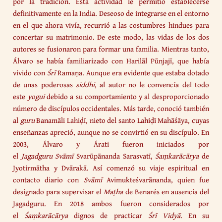
por la tradición. Esta actividad le permitió establecerse
definitivamente en la India. Deseoso de integrarse en el entorno
en el que ahora vivía, recurrió a las costumbres hindues para
concertar su matrimonio. De este modo, las vidas de los dos
autores se fusionaron para formar una familia. Mientras tanto,
Álvaro se había familiarizado con Harilāl Pūnjajī, que había
vivido con
Śrī
Ramaṇa. Aunque era evidente que estaba dotado
de unas poderosas
siddhi
, al autor no le convencía del todo
este
yogui
debido a su comportamiento y al desproporcionado
número de discípulos occidentales. Más tarde, conoció también
al
guru
Banamāli Lahiḍī, nieto del santo Lahiḍī Mahāśāya, cuyas
enseñanzas apreció, aunque no se convirtió en su discípulo. En
2003, Álvaro y Árati fueron iniciados por
el
Jagadguru
Svāmī
Svarūpānanda Sarasvatī,
Śaṃkarācārya
de
Jyotirmātha y Dvārakā. Así comenzó su viaje espiritual en
contacto diario con
Svāmī
Avimukteśvarānanda, quien fue
designado para supervisar el
Maṭha
de Benarés en ausencia del
Jagadguru. En 2018 ambos fueron considerados por
el
Śaṃkarācārya
dignos de practicar
Śrī Vidyā
. En su