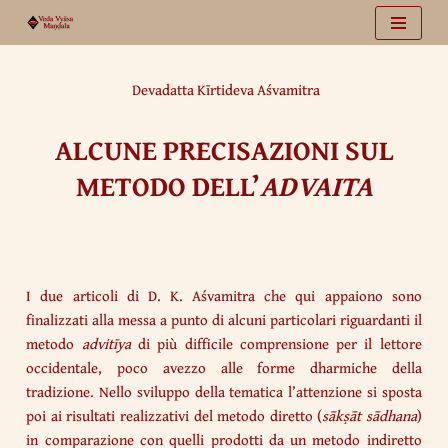
Vai
al
Devadatta Kīrtideva Aśvamitra
contenuto
ALCUNE PRECISAZIONI SUL
METODO DELL’
ADVAITA
I due articoli di D. K. Aśvamitra che qui appaiono sono
finalizzati alla messa a punto di alcuni particolari riguardanti il
metodo
advitīya
di più difficile comprensione per il lettore
occidentale, poco avezzo alle forme dharmiche della
tradizione. Nello sviluppo della tematica l’attenzione si sposta
poi ai risultati realizzativi del metodo diretto (
sākṣāt sādhana
)
in comparazione con quelli prodotti da un metodo indiretto