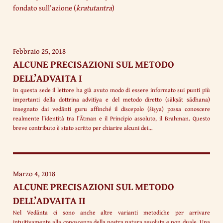
fondato sull’azione (
kratutantra
)
Febbraio 25, 2018
ALCUNE PRECISAZIONI SUL METODO
DELL’ADVAITA I
In questa sede il lettore ha già avuto modo di essere informato sui punti più
importanti della dottrina advitīya e del metodo diretto (sākṣāt sādhana)
insegnato dai vedānti guru affinché il discepolo (śiṣya) possa conoscere
realmente l’identità tra l’Ātman e il Principio assoluto, il Brahman. Questo
breve contributo è stato scritto per chiarire alcuni dei…
Marzo 4, 2018
ALCUNE PRECISAZIONI SUL METODO
DELL’ADVAITA II
Nel Vedānta ci sono anche altre varianti metodiche per arrivare
intuitivamente alla conoscenza della nostra natura assoluta e non duale. Una