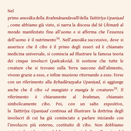
Nel
primo
anuvāka
della
Brahmānandavallī
della
Taittirīya
Upaniṣad
, come abbiamo già visto, si narra la discesa dal Sé (
Ātman
) al
mondo manifestato fino all’uomo e si afferma che l’essenza
34
dell’uomo è il nutrimento
. Nell’
anuvāka
successivo, dove si
asserisce che il cibo è il primo degli esseri ed è chiamato
medicina universale, si comincia ad illustrare la famosa teoria
dei cinque involucri (
pañcakośa
). Si sostiene che tutte le
creature che si trovano sulla Terra nascono dall’alimento,
vivono grazie a esso, e infine muoiono ritornando a esso. Forse
con un riferimento alla
Bṛhadāraṇyaka Upaniṣad
, si aggiunge
35
anche che il cibo «
è mangiato e mangia le creature
»
. Il
riferimento è chiaramente al
brahman
, chiamato
simbolicamente cibo. Poi, con un salto espositivo,
la
Taittirīya
Upaniṣad
continua ad illustrare la dottrina degli
involucri di cui ha già cominciato a parlare iniziando con
l’involucro più esterno, costituito di cibo. Non dobbiamo