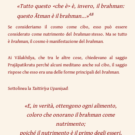
«
Tutto questo <che è> è, invero, il brahman:
48
questo Ātman è il brahman..
.»
Se consideriamo il cosmo come cibo, esso può essere
considerato come nutrimento del
brahman
stesso. Ma se tutto
è
brahman
, il cosmo è manifestazione del
brahman
.
Ai Vālakhilya, che tra le altre cose, chiedevano al saggio
Prajāpatikratu perché alcuni meditano anche sul cibo, il saggio
rispose che esso era una delle forme principali del
brahman
.
Sottolinea la
Taittirīya
Upaniṣad
:
«
E, in verità, ottengono ogni alimento,
coloro che onorano il brahman come
nutrimento;
poiché il nutrimento è il primo degli esseri,