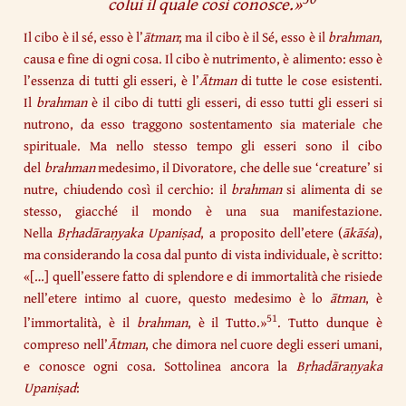
colui il quale così conosce.
»
Il cibo è il sé, esso è l’
ātman
; ma il cibo è il Sé, esso è il
brahman
,
causa e fine di ogni cosa. Il cibo è nutrimento, è alimento: esso è
l’essenza di tutti gli esseri, è l’
Ātman
di tutte le cose esistenti.
Il
brahman
è il cibo di tutti gli esseri, di esso tutti gli esseri si
nutrono, da esso traggono sostentamento sia materiale che
spirituale. Ma nello stesso tempo gli esseri sono il cibo
del
brahman
medesimo, il Divoratore, che delle sue ‘creature’ si
nutre, chiudendo così il cerchio: il
brahman
si alimenta di se
stesso, giacché il mondo è una sua manifestazione.
Nella
Bṛhadāraṇyaka Upaniṣad
, a proposito dell’etere (
ākāśa
),
ma considerando la cosa dal punto di vista individuale, è scritto:
«[…] quell’essere fatto di splendore e di immortalità che risiede
nell’etere intimo al cuore, questo medesimo è lo
ātman
, è
51
l’immortalità, è il
brahman
, è il Tutto.»
. Tutto dunque è
compreso nell’
Ātman
, che dimora nel cuore degli esseri umani,
e conosce ogni cosa. Sottolinea ancora la
Bṛhadāraṇyaka
Upaniṣad
: