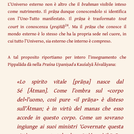
L’Universo esterno non è altro che il
brahman
visibile inteso
come nutrimento. Il
prāṇa
dunque conoscendolo si identifica
con l’Uno-Tutto manifestato. Il
prāṇa
è trasformato
tout
24
court
in conoscenza (
prajñā
)
. Ma il
prāṇa
che conosce il
mondo esterno è lo stesso che ha la propria sede nel cuore, in
cui tutto l’Universo, sia esterno che interno è compreso.
A tal proposito riportiamo per intero l’insegnamento che
Pippalāda dà nella
Praśna
Upaniṣad
a Kauśalyā Āśvalāyana:
«
Lo spirito vitale
[
prāṇa
]
nasce dal
Sé
[
Ātman
].
Come l’ombra sul <corpo
del>l’uomo, così pure <il prāṇa> è disteso
sull’Ātman; è in virtù del manas che esso
accede in questo corpo. Come un sovrano
ingiunge ai suoi ministri ‘Governate questa