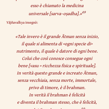
esso è chiamato la medicina
49
universale
[
sarva
–
oṣadha
].»
Yājñavalkya insegnò:
«
Tale invero è il grande Ātman senza inizio,
il quale si alimenta di <ogni specie di>
nutrimento, il quale è datore di ogni bene.
Colui che così conosce consegue ogni
bene
[
vasu
= ricchezza fisica e spirituale]
.
In verità questo grande e increato Ātman,
senza vecchiaia, senza morte, immortale,
privo di timore, è il brahman.
In verità il brahman è felicità
e diventa il brahman stesso, che è felicità,
50