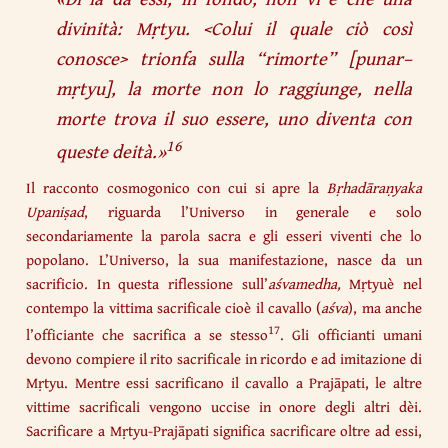
divinità: Mṛtyu. <Colui il quale ciò così
conosce> trionfa sulla “rimorte”
[
punar
–
mṛtyu
]
, la morte non lo raggiunge, nella
morte trova il suo essere, uno diventa con
16
queste deità.
»
Il racconto cosmogonico con cui si apre la
Bṛhadāraṇyaka
Upaniṣad
, riguarda l’Universo in generale e solo
secondariamente la parola sacra e gli esseri viventi che lo
popolano. L’Universo, la sua manifestazione, nasce da un
sacrificio. In questa riflessione sull’
aśvamedha,
Mṛtyuè nel
contempo la vittima sacrificale cioè il cavallo (
aśva
), ma anche
17
l’officiante che sacrifica a se stesso
. Gli officianti umani
devono compiere il rito sacrificale in ricordo e ad imitazione di
Mṛtyu. Mentre essi sacrificano il cavallo a Prajāpati, le altre
vittime sacrificali vengono uccise in onore degli altri dèi.
Sacrificare a Mṛtyu-Prajāpati significa sacrificare oltre ad essi,