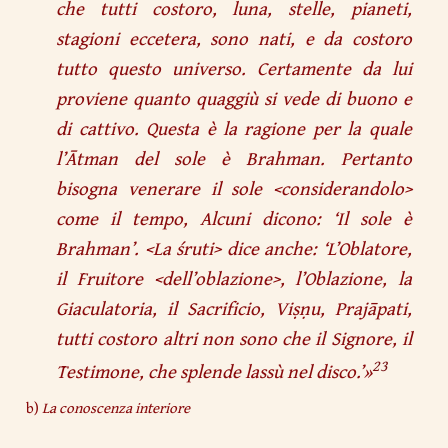
che tutti costoro, luna, stelle, pianeti,
stagioni eccetera, sono nati, e da costoro
tutto questo universo. Certamente da lui
proviene quanto quaggiù si vede di buono e
di cattivo. Questa è la ragione per la quale
l’Ātman del sole è Brahman. Pertanto
bisogna venerare il sole <considerandolo>
come il tempo, Alcuni dicono: ‘Il sole è
Brahman’. <La śruti> dice anche: ‘L’Oblatore,
il Fruitore <dell’oblazione>, l’Oblazione, la
Giaculatoria, il Sacrificio, Viṣṇu, Prajāpati,
tutti costoro altri non sono che il Signore, il
23
Testimone, che splende lassù nel disco.’
»
b)
La conoscenza interiore