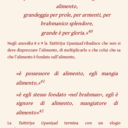
alimento,
grandeggia per prole, per armenti, per
brahmanico splendore,
40
grande è per gloria.
»
Negli
anuvāka
8 e 9 la
Taittirīya
Upaniṣad
ribadisce che non si
deve disprezzare l’alimento, di moltiplicarlo e che colui che sa
che l’alimento è fondato sull’alimento,
«
è possessore di alimento, egli mangia
41
alimento,
»
«
è egli stesso fondato <nel brahman>, egli è
signore di alimento, mangiatore di
42
alimento
»
La
Taittirīya
Upaniṣad
termina con un elogio