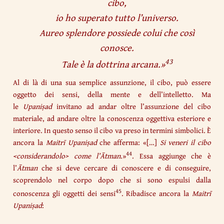
cibo,
io ho superato tutto l’universo.
Aureo splendore possiede colui che così
conosce.
43
Tale è la dottrina arcana.
»
Al di là di una sua semplice assunzione, il cibo, può essere
oggetto dei sensi, della mente e dell’intelletto. Ma
le
Upaniṣad
invitano ad andar oltre l’assunzione del cibo
materiale, ad andare oltre la conoscenza oggettiva esteriore e
interiore. In questo senso il cibo va preso in termini simbolici. È
ancora la
Maitrī
Upaniṣad
che afferma: «[…]
Si veneri il cibo
44
<considerandolo> come l’Ātman
.»
. Essa aggiunge che è
l’
Ātman
che si deve cercare di conoscere e di conseguire,
scoprendolo nel corpo dopo che si sono espulsi dalla
45
conoscenza gli oggetti dei sensi
. Ribadisce ancora la
Maitrī
Upaniṣad
: