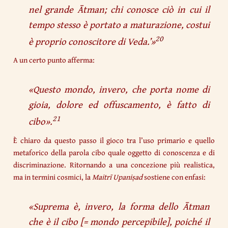
nel grande Ātman; chi conosce ciò in cui il
tempo stesso è portato a maturazione, costui
20
è proprio conoscitore di Veda.’
»
A un certo punto afferma:
«
Questo mondo, invero, che porta nome di
gioia, dolore ed offuscamento, è fatto di
21
cibo
».
È chiaro da questo passo il gioco tra l’uso primario e quello
metaforico della parola cibo quale oggetto di conoscenza e di
discriminazione. Ritornando a una concezione più realistica,
ma in termini cosmici, la
Maitrī
Upaniṣad
sostiene con enfasi:
«
Suprema è, invero, la forma dello Ātman
che è il cibo
[= mondo percepibile]
, poiché il