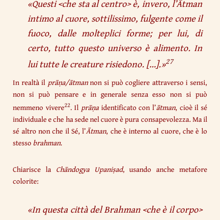
«
Questi <che sta al centro> è, invero, l’Ātman
intimo al cuore, sottilissimo, fulgente come il
fuoco, dalle molteplici forme; per lui, di
certo, tutto questo universo è alimento. In
27
lui tutte le creature risiedono.
[…].»
In realtà il
prāṇa/ātman
non si può cogliere attraverso i sensi,
non si può pensare e in generale senza esso non si può
22
nemmeno vivere
. Il
prāṇa
identificato con l’
ātman
, cioè il sé
individuale e che ha sede nel cuore è pura consapevolezza. Ma il
sé altro non che il Sé, l’
Ātman
, che è interno al cuore, che è lo
stesso
brahman
.
Chiarisce la
Chāndogya
Upaniṣad
, usando anche metafore
colorite:
«
In questa città del Brahman <che è il corpo>