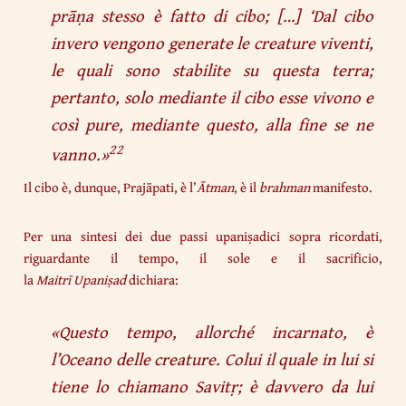
prāṇa stesso è fatto di cibo;
[…]
‘Dal cibo
invero vengono generate le creature viventi,
le quali sono stabilite su questa terra;
pertanto, solo mediante il cibo esse vivono e
così pure, mediante questo, alla fine se ne
22
vanno.
»
Il cibo è, dunque, Prajāpati, è l’
Ātman
, è il
brahman
manifesto.
Per una sintesi dei due passi upaniṣadici sopra ricordati,
riguardante il tempo, il sole e il sacrificio,
la
Maitrī
Upaniṣad
dichiara:
«
Questo tempo, allorché incarnato, è
l’Oceano delle creature. Colui il quale in lui si
tiene lo chiamano Savitṛ; è davvero da lui