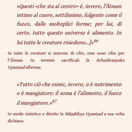
«
Questi <che sta al centro> è, invero, l’Ātman
intimo al cuore, sottilissimo, fulgente come il
fuoco, dalle molteplici forme; per lui, di
certo, tutto questo universo è alimento. In
46
lui tutte le creature risiedono
…]»
Se tutte le creature si nutrono di cibo, esse sono cibo per
l’
Ātman
. In termini sacrificali la
Bṛhadāraṇyaka
Upaniṣad
afferma:
«
Tutto ciò che esiste, invero, o è nutrimento
o è mangiatore: il soma è l’alimento, il fuoco
47
il mangiatore.
»
In modo sintetico e diretto la
Māṇḍūkya
Upaniṣad
a sua volta
dichiara: