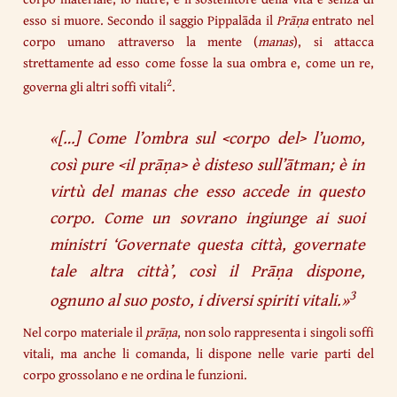
esso si muore. Secondo il saggio Pippalāda il
Prāṇa
entrato nel
corpo umano attraverso la mente (
manas
), si attacca
strettamente ad esso come fosse la sua ombra e, come un re,
2
governa gli altri soffi vitali
.
«[…]
Come l’ombra sul <corpo del> l’uomo,
così pure <il prāṇa> è disteso sull’ātman; è in
virtù del manas che esso accede in questo
corpo. Come un sovrano ingiunge ai suoi
ministri ‘Governate questa città, governate
tale altra città’, così il Prāṇa dispone,
3
ognuno al suo posto, i diversi spiriti vitali.
»
Nel corpo materiale il
prāṇa
, non solo rappresenta i singoli soffi
vitali, ma anche li comanda, li dispone nelle varie parti del
corpo grossolano e ne ordina le funzioni.