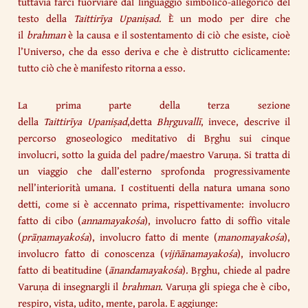
tuttavia farci fuorviare dal linguaggio simbolico-allegorico del
testo della
Taittirīya
Upaniṣad
. È un modo per dire che
il
brahman
è la causa e il sostentamento di ciò che esiste, cioè
l’Universo, che da esso deriva e che è distrutto ciclicamente:
tutto ciò che è manifesto ritorna a esso.
La prima parte della terza sezione
della
Taittirīya
Upaniṣad
,detta
Bhṛguvallī
, invece, descrive il
percorso gnoseologico meditativo di Bṛghu sui cinque
involucri, sotto la guida del padre/maestro Varuṇa. Si tratta di
un viaggio che dall’esterno sprofonda progressivamente
nell’interiorità umana. I costituenti della natura umana sono
detti, come si è accennato prima, rispettivamente: involucro
fatto di cibo (
annamayakośa
), involucro fatto di soffio vitale
(
prāṇamayakośa
), involucro fatto di mente (
manomayakośa
),
involucro fatto di conoscenza (
vijñānamayakośa
), involucro
fatto di beatitudine (
ānandamayakośa
). Bṛghu, chiede al padre
Varuṇa di insegnargli il
brahman
. Varuṇa gli spiega che è cibo,
respiro, vista, udito, mente, parola. E aggiunge: