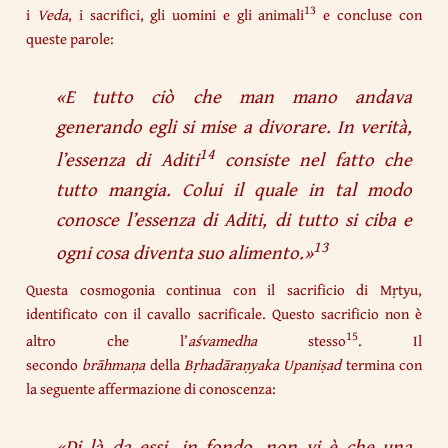
13
i
Veda
, i sacrifici, gli uomini e gli animali
e concluse con
queste parole:
«
E tutto ciò che man mano andava
generando egli si mise a divorare. In verità,
14
l’essenza di Aditi
consiste nel fatto che
tutto mangia. Colui il quale in tal modo
conosce l’essenza di Aditi, di tutto si ciba e
13
ogni cosa diventa suo alimento
.»
Questa cosmogonia continua con il sacrificio di Mṛtyu,
identificato con il cavallo sacrificale. Questo sacrificio non è
15
altro che l’
aśvamedha
stesso
. Il
secondo
brāhmaṇa
della
Bṛhadāraṇyaka Upaniṣad
termina con
la seguente affermazione di conoscenza:
«
Di là da essi, in fondo, non vi è che una