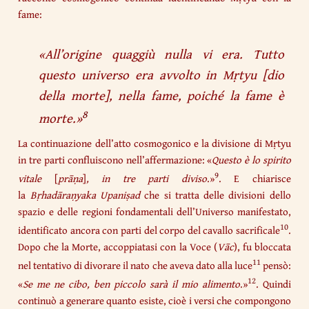
fame:
«
All’origine quaggiù nulla vi era. Tutto
questo universo era avvolto in Mṛtyu
[dio
della morte]
, nella fame, poiché la fame è
8
morte.
»
La continuazione dell’atto cosmogonico e la divisione di Mṛtyu
in tre parti confluiscono nell’affermazione: «
Questo è lo spirito
9
vitale
[
prāṇa
]
, in tre parti diviso
.»
. E chiarisce
la
Bṛhadāraṇyaka Upaniṣad
che si tratta delle divisioni dello
spazio e delle regioni fondamentali dell’Universo manifestato,
10
identificato ancora con parti del corpo del cavallo sacrificale
.
Dopo che la Morte, accoppiatasi con la Voce (
Vāc
), fu bloccata
11
nel tentativo di divorare il nato che aveva dato alla luce
pensò:
12
«
Se me ne cibo, ben piccolo sarà il mio alimento
.»
. Quindi
continuò a generare quanto esiste, cioè i versi che compongono