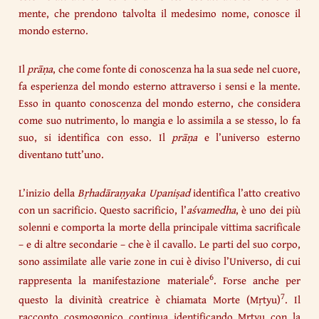
mente, che prendono talvolta il medesimo nome, conosce il
mondo esterno.
Il
prāṇa
, che come fonte di conoscenza ha la sua sede nel cuore,
fa esperienza del mondo esterno attraverso i sensi e la mente.
Esso in quanto conoscenza del mondo esterno, che considera
come suo nutrimento, lo mangia e lo assimila a se stesso, lo fa
suo, si identifica con esso. Il
prāṇa
e l’universo esterno
diventano tutt’uno.
L’inizio della
Bṛhadāraṇyaka Upaniṣad
identifica l’atto creativo
con un sacrificio. Questo sacrificio, l’
aśvamedha
, è uno dei più
solenni e comporta la morte della principale vittima sacrificale
– e di altre secondarie – che è il cavallo. Le parti del suo corpo,
sono assimilate alle varie zone in cui è diviso l’Universo, di cui
6
rappresenta la manifestazione materiale
. Forse anche per
7
questo la divinità creatrice è chiamata Morte (Mṛtyu)
. Il
racconto cosmogonico continua identificando Mṛtyu con la