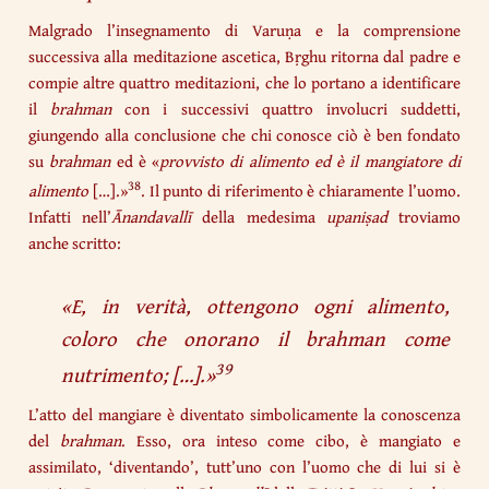
Malgrado l’insegnamento di Varuṇa e la comprensione
successiva alla meditazione ascetica, Bṛghu ritorna dal padre e
compie altre quattro meditazioni, che lo portano a identificare
il
brahman
con i successivi quattro involucri suddetti,
giungendo alla conclusione che chi conosce ciò è ben fondato
su
brahman
ed è «
provvisto di alimento ed è il mangiatore di
38
alimento
[…].»
. Il punto di riferimento è chiaramente l’uomo.
Infatti nell’
Ānandavallī
della medesima
upaniṣad
troviamo
anche scritto:
«
E, in verità, ottengono ogni alimento,
coloro che onorano il brahman come
39
nutrimento;
[…].»
L’atto del mangiare è diventato simbolicamente la conoscenza
del
brahman
. Esso, ora inteso come cibo, è mangiato e
assimilato, ‘diventando’, tutt’uno con l’uomo che di lui si è