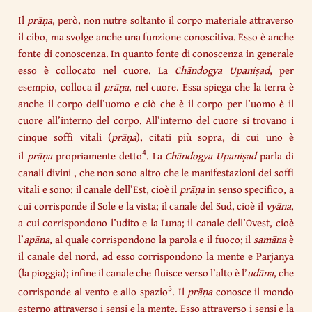
Il
prāṇa
, però, non nutre soltanto il corpo materiale attraverso
il cibo, ma svolge anche una funzione conoscitiva. Esso è anche
fonte di conoscenza. In quanto fonte di conoscenza in generale
esso è collocato nel cuore. La
Chāndogya
Upaniṣad
, per
esempio, colloca il
prāṇa
, nel cuore. Essa spiega che la terra è
anche il corpo dell’uomo e ciò che è il corpo per l’uomo è il
cuore all’interno del corpo. All’interno del cuore si trovano i
cinque soffi vitali (
prāṇa
), citati più sopra, di cui uno è
4
il
prāṇa
propriamente detto
. La
Chāndogya
Upaniṣad
parla di
canali divini , che non sono altro che le manifestazioni dei soffi
vitali e sono: il canale dell’Est, cioè il
prāṇa
in senso specifico, a
cui corrisponde il Sole e la vista; il canale del Sud, cioè il
vyāna
,
a cui corrispondono l’udito e la Luna; il canale dell’Ovest, cioè
l’
apāna
, al quale corrispondono la parola e il fuoco; il
samāna
è
il canale del nord, ad esso corrispondono la mente e Parjanya
(la pioggia); infine il canale che fluisce verso l’alto è l’
udāna
, che
5
corrisponde al vento e allo spazio
. Il
prāṇa
conosce il mondo
esterno attraverso i sensi e la mente. Esso attraverso i sensi e la