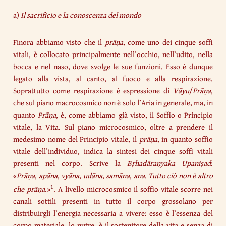
a)
Il sacrificio e la conoscenza del mondo
Finora abbiamo visto che il
prāṇa
, come uno dei cinque soffi
vitali, è collocato principalmente nell’occhio, nell’udito, nella
bocca e nel naso, dove svolge le sue funzioni. Esso è dunque
legato alla vista, al canto, al fuoco e alla respirazione.
Soprattutto come respirazione è espressione di
Vāyu
/
Prāṇa
,
che sul piano macrocosmico non è solo l’Aria in generale, ma, in
quanto
Prāṇa
, è, come abbiamo già visto, il Soffio o Principio
vitale, la Vita. Sul piano microcosmico, oltre a prendere il
medesimo nome del Principio vitale, il
prāṇa
, in quanto soffio
vitale dell’individuo, indica la sintesi dei cinque soffi vitali
presenti nel corpo. Scrive la
Bṛhadāraṇyaka Upaniṣad
:
«
Prāṇa
,
apāna
,
vyāna
,
udāna
,
samāna
,
ana
.
Tutto ciò non è altro
1
che prāṇa.
»
. A livello microcosmico il soffio vitale scorre nei
canali sottili presenti in tutto il corpo grossolano per
distribuirgli l’energia necessaria a vivere: esso è l’essenza del
corpo materiale, lo nutre, è il sostenitore della vita e senza di