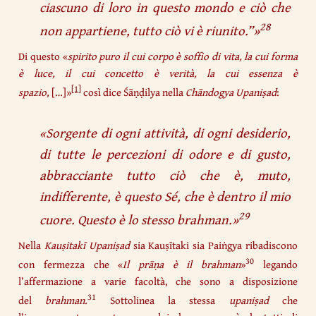
ciascuno di loro in questo mondo e ciò che
28
non appartiene, tutto ciò vi è riunito.”
»
Di questo «
spirito puro il cui corpo è soffio di vita, la cui forma
è luce, il cui concetto è verità, la cui essenza è
[1]
spazio,
[…]»
così dice Śāṇḍilya nella
Chāndogya
Upaniṣad
:
«
Sorgente di ogni attività, di ogni desiderio,
di tutte le percezioni di odore e di gusto,
abbracciante tutto ciò che è, muto,
indifferente, è questo Sé, che è dentro il mio
29
cuore. Questo è lo stesso brahman.
»
Nella
Kauṣitakī
Upaniṣad
sia Kauṣītaki sia Paiṅgya ribadiscono
30
con fermezza che «
Il prāṇa è il brahman
»
legando
l’affermazione a varie facoltà, che sono a disposizione
31
del
brahman.
Sottolinea la stessa
upaniṣad
che