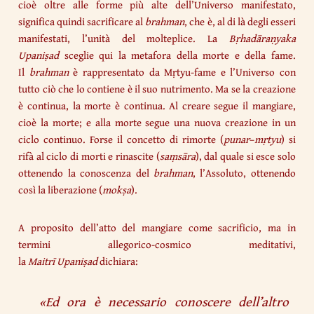
cioè oltre alle forme più alte dell’Universo manifestato,
significa quindi sacrificare al
brahman
, che è, al di là degli esseri
manifestati, l’unità del molteplice. La
Bṛhadāraṇyaka
Upaniṣad
sceglie qui la metafora della morte e della fame.
Il
brahman
è rappresentato da Mṛtyu-fame e l’Universo con
tutto ciò che lo contiene è il suo nutrimento. Ma se la creazione
è continua, la morte è continua. Al creare segue il mangiare,
cioè la morte; e alla morte segue una nuova creazione in un
ciclo continuo. Forse il concetto di rimorte (
punar
–
mṛtyu
) si
rifà al ciclo di morti e rinascite (
saṃsāra
), dal quale si esce solo
ottenendo la conoscenza del
brahman
, l’Assoluto, ottenendo
così la liberazione (
mokṣa
).
A proposito dell’atto del mangiare come sacrificio, ma in
termini allegorico-cosmico meditativi,
la
Maitrī
Upaniṣad
dichiara:
«
Ed ora è necessario conoscere dell’altro