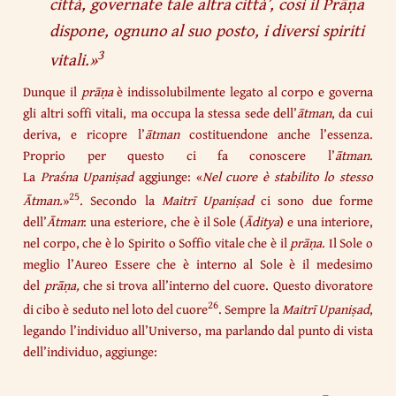
città, governate tale altra città’, così il Prāṇa
dispone, ognuno al suo posto, i diversi spiriti
3
vitali.
»
Dunque il
prāṇa
è indissolubilmente legato al corpo e governa
gli altri soffi vitali, ma occupa la stessa sede dell’
ātman
, da cui
deriva, e ricopre l’
ātman
costituendone anche l’essenza.
Proprio per questo ci fa conoscere l’
ātman
.
La
Praśna
Upaniṣad
aggiunge: «
Nel cuore è stabilito lo stesso
25
Ātman.
»
. Secondo la
Maitrī Upaniṣad
ci sono due forme
dell’
Ātman
: una esteriore, che è il Sole (
Āditya
) e una interiore,
nel corpo, che è lo Spirito o Soffio vitale che è il
prāṇa
. Il Sole o
meglio l’Aureo Essere che è interno al Sole è il medesimo
del
prāṇa,
che si trova all’interno del cuore. Questo divoratore
26
di cibo è seduto nel loto del cuore
. Sempre la
Maitrī Upaniṣad
,
legando l’individuo all’Universo, ma parlando dal punto di vista
dell’individuo, aggiunge: