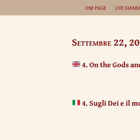
OṂ PAGE
CHI SIAM
Vai
al
contenuto
Settembre 22, 2
4. On the Gods an
4. Sugli Dei e il 