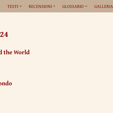
O
TESTI
RECENSIONI
GLOSSARIO
GALLERI
024
d the World
mondo