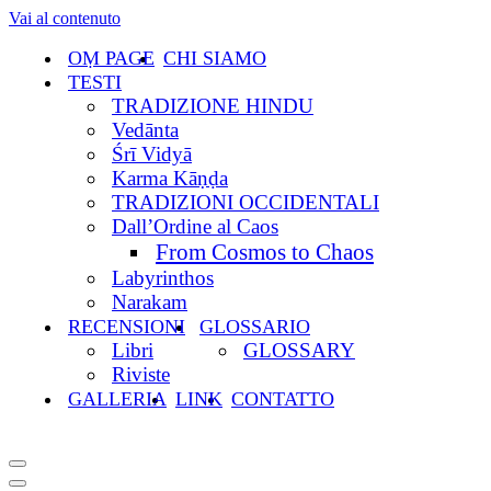
Vai al contenuto
OṂ PAGE
CHI SIAMO
TESTI
TRADIZIONE HINDU
Vedānta
Śrī Vidyā
Karma Kāṇḍa
TRADIZIONI OCCIDENTALI
Dall’Ordine al Caos
From Cosmos to Chaos
Labyrinthos
Narakam
RECENSIONI
GLOSSARIO
Libri
GLOSSARY
Riviste
GALLERIA
LINK
CONTATTO
Menu
di
Menu