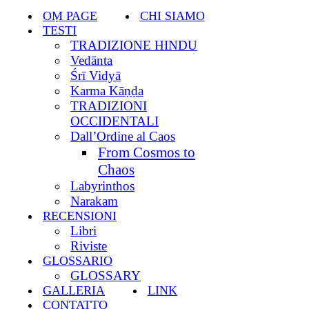
navigazione
di
OṂ PAGE
CHI SIAMO
navigazione
TESTI
TRADIZIONE HINDU
Vedānta
Śrī Vidyā
Karma Kāṇḍa
TRADIZIONI
OCCIDENTALI
Dall’Ordine al Caos
From Cosmos to
Chaos
Labyrinthos
Narakam
RECENSIONI
Libri
Riviste
GLOSSARIO
GLOSSARY
GALLERIA
LINK
CONTATTO