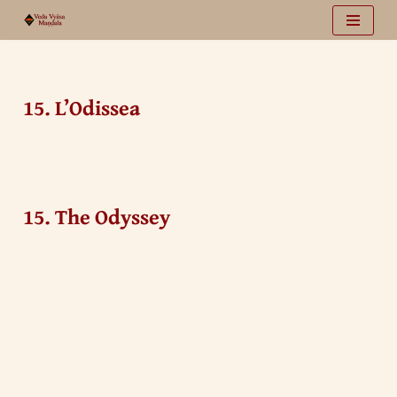
Vai
al
contenuto
15. L’Odissea
15. The Odyssey