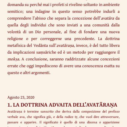
domanda su perché mai i profeti si rivelino soltanto in ambiente
semitico; una indagine in questo senso potrebbe indurli a
comprendere l’abisso che separa la concezione dell’
avatāra
da
quella degli individui che sono inviati a una comunità dalla
volontà di un Dio personale, al fine di fondare una nuova
religione o per correggerne una precedente. La dottrina
metafisica del Vedānta sull’
avatāraṇa
, invece, è del tutto libera
da implicazioni saṃsāriche ed è un metodo per raggiungere il
mokṣa
. A conclusione, saranno raddrizzate alcune concezioni
errate che oggi impediscono di avere una conoscenza esatta su
questo e altri argomenti.
Agosto 23, 2020
1. LA DOTTRINA ADVAITA DELL’AVATĀRAṆA
Avatāraṇa è termine sanscrito che deriva dalla composizione del prefisso
verbale ava, che significa giù, e della radice tṛ, che vuol dire attraversare,
passare e apparire. Il significato è quello di una discesa o apparizione