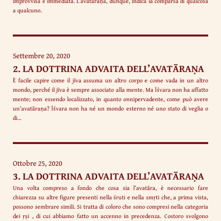
improvvisa e immediata. L’avatāraṇa, dunque, indica la comparsa di qualcosa
a qualcuno.
Settembre 20, 2020
2. LA DOTTRINA ADVAITA DELL’AVATĀRAṆA
È facile capire come il jīva assuma un altro corpo e come vada in un altro
mondo, perché il jīva è sempre associato alla mente. Ma Īśvara non ha affatto
mente; non essendo localizzato, in quanto onnipervadente, come può avere
un’avatāraṇa? Īśvara non ha né un mondo esterno né uno stato di veglia o
di…
Ottobre 25, 2020
3. LA DOTTRINA ADVAITA DELL’AVATĀRAṆA
Una volta compreso a fondo che cosa sia l’avatāra, è necessario fare
chiarezza su altre figure presenti nella śruti e nella smṛti che, a prima vista,
possono sembrare simili. Si tratta di coloro che sono compresi nella categoria
dei ṛṣi , di cui abbiamo fatto un accenno in precedenza. Costoro svolgono