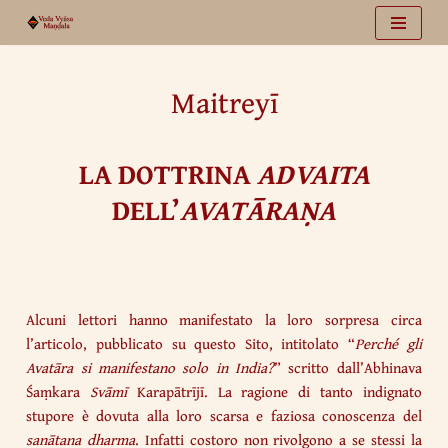
Vai
al
Maitreyī
contenuto
LA DOTTRINA
ADVAITA
DELL’
AVATĀRAṆA
Alcuni lettori hanno manifestato la loro sorpresa circa
l’articolo, pubblicato su questo Sito, intitolato “
Perché gli
Avatāra si manifestano solo in India?
” scritto dall’Abhinava
Śaṃkara
Svāmī
Karapātrījī. La ragione di tanto indignato
stupore è dovuta alla loro scarsa e faziosa conoscenza del
sanātana dharma
. Infatti costoro non rivolgono a se stessi la