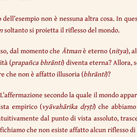
o dell’esempio non è nessuna altra cosa. In ques
n
soltanto si proietta il riflesso del mondo.
caso, dal momento che
Ātman
è eterno (
nitya
), a
tà (
prapañca bhrānti
) diventa eterna? Allora, 
e che non è affatto illusoria (
bhrānti
)?
. L’affermazione secondo la quale il mondo app
ista empirico (
vyāvahārika dṛṣṭi
) che abbiamo 
tuitivamente dal punto di vista assoluto, trasce
ifichiamo che non esiste affatto alcun riflesso 