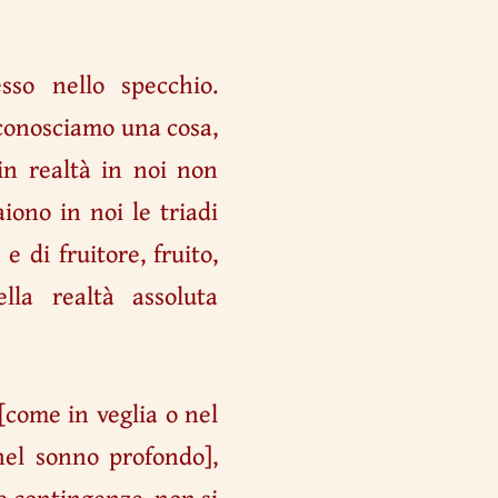
esso nello specchio.
conosciamo una cosa,
 in realtà in noi non
ono in noi le triadi
) e di fruitore, fruito,
lla realtà assoluta
 [come in veglia o nel
nel sonno profondo],
 contingenze, non si