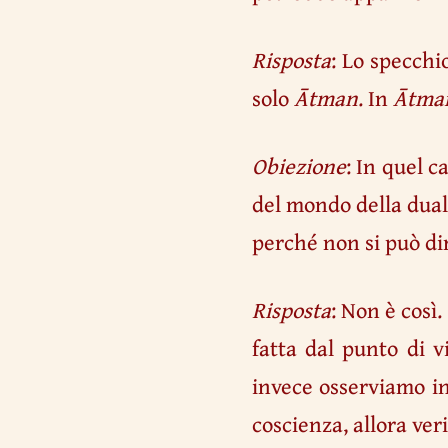
Risposta
: Lo specchi
solo
Ātman
. In
Ātma
Obiezione
: In quel 
del mondo della duali
perché non si può dir
Risposta
: Non è così
fatta dal punto di v
invece osserviamo in
coscienza, allora ver