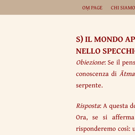
OṂ PAGE
CHI SIAM
Vai
al
contenuto
S) IL MONDO A
NELLO SPECCH
Obiezione
: Se il pen
conoscenza di
Ātm
serpente.
Risposta
: A questa d
Ora, se si afferm
risponderemo così: 