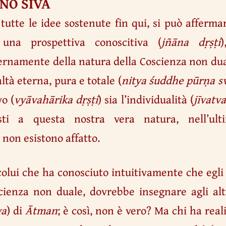
ONO ŚIVA
i tutte le idee sostenute fin qui, si può afferm
 una prospettiva conoscitiva (
jñāna dṛṣṭi
)
ernamente della natura della Coscienza non dua
altà eterna, pura e totale (
nitya śuddhe pūrṇa s
vo (
vyāvahārika dṛṣṭi
) sia l’individualità (
jīvatv
sti a questa nostra vera natura, nell’ulti
) non esistono affatto.
 colui che ha conosciuto intuitivamente che egli
scienza non duale, dovrebbe insegnare agli alt
va
) di
Ātman
; è così, non è vero? Ma chi ha rea