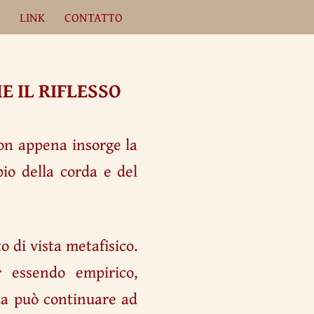
A
LINK
CONTATTO
 IL RIFLESSO
non appena insorge la
io della corda e del
 di vista metafisico.
 essendo empirico,
za può continuare ad