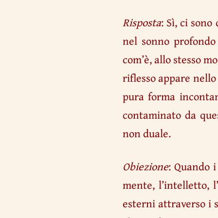
Risposta
: Sì, ci son
nel sonno profondo 
com’è, allo stesso m
riflesso appare nell
pura forma incontam
contaminato da ques
non duale.
Obiezione
: Quando i 
mente, l’intelletto, 
esterni attraverso i 