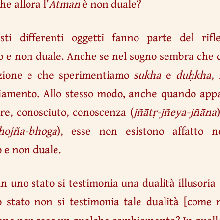
e allora l’
Ātman
è non duale?
sti differenti oggetti fanno parte del rifl
o e non duale. Anche se nel sogno sembra che 
zione e che sperimentiamo
sukha
e
duḥkha
,
amento. Allo stesso modo, anche quando appai
ore, conosciuto, conoscenza (
jñātṛ-jñeya-jñāna
hojña-bhoga
), esse non esistono affatto ne
 e non duale.
in uno stato si testimonia una dualità illusoria
o stato non si testimonia tale dualità [come 
ne per caso un qualche cambiamento? In quelle