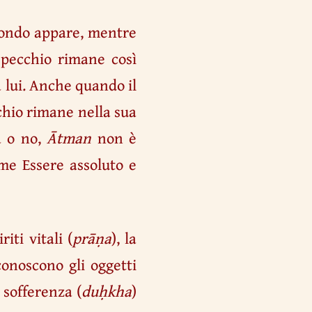
l mondo appare, mentre
specchio rimane così
a lui. Anche quando il
chio rimane nella sua
a o no,
Ātman
non è
me Essere assoluto e
iti vitali (
prāṇa
), la
 conoscono gli oggetti
a sofferenza (
duḥkha
)