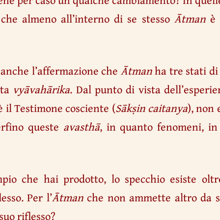
che almeno all’interno di se stesso
Ātman
è 
é anche l’affermazione che
Ātman
ha tre stati d
sta
vyāvahārika
. Dal punto di vista dell’esperie
 è il Testimone cosciente (
Sākṣin caitanya
), non 
erfino queste
avasthā
, in quanto fenomeni, in
mpio che hai prodotto, lo specchio esiste oltr
lesso. Per l’
Ātman
che non ammette altro da se
suo riflesso?