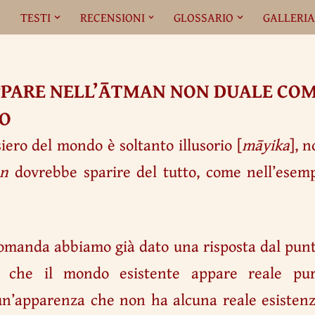
O
TESTI
RECENSIONI
GLOSSARIO
GALLERI
PPARE NELL’ĀTMAN NON DUALE COME
IO
siero del mondo è soltanto illusorio [
māyika
], 
an
dovrebbe sparire del tutto, come nell’esemp
omanda abbiamo già dato una risposta dal punto
a che il mondo esistente appare reale pur
un’apparenza che non ha alcuna reale esisten