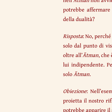
potrebbe affermare 
della dualità?
Risposta
: No, perch
solo dal punto di vi
oltre all’
Ātman
, che
lui indipendente. P
solo
Ātman
.
Obiezione
: Nell’ese
proietta il nostro rif
potrebbe apparire il 