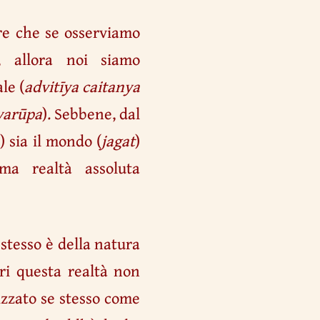
are che se osserviamo
, allora noi siamo
le (
advitīya caitanya
varūpa
). Sebbene, dal
a
) sia il mondo (
jagat
)
ma realtà assoluta
 stesso è della natura
ri questa realtà non
lizzato se stesso come