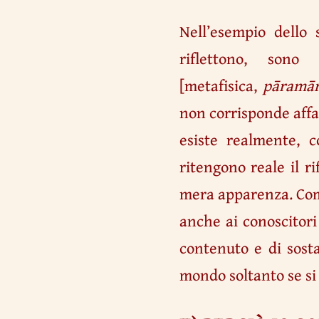
Nell’esempio dello s
riflettono, son
[metafisica,
pāramār
non corrisponde affa
esiste realmente, 
ritengono reale il r
mera apparenza. Come
anche ai conoscitori
contenuto e di sosta
mondo soltanto se si 