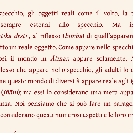
pecchio, gli oggetti reali come il volto, la 
o sempre esterni allo specchio. Ma i
tika dṛṣṭi
], al riflesso (
bimba
) di quell’appar
tto un reale oggetto. Come appare nello specchi
così il mondo in
Ātman
appare solamente. 
iflesso che appare nello specchio, gli adulti lo
 questo mondo di diversità appare reale agli i
 (
jñāni
); ma essi lo considerano una mera appa
nza. Noi pensiamo che si può fare un paragone
considerano questi numerosi aspetti e le loro im