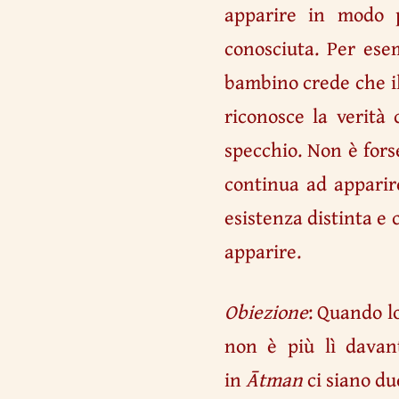
apparire in modo p
conosciuta. Per ese
bambino crede che il
riconosce la verità
specchio. Non è fors
continua ad apparir
esistenza distinta e 
apparire.
Obiezione
: Quando l
non è più lì davan
in
Ātman
ci siano d