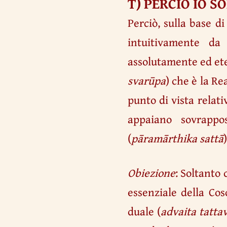
T) PERCIÒ IO S
Perciò, sulla base d
intuitivamente da
assolutamente ed et
svarūpa
) che è la Re
punto di vista relati
appaiano sovrappo
(
pāramārthika sattā
Obiezione
: Soltanto
essenziale della Co
duale (
advaita tatta