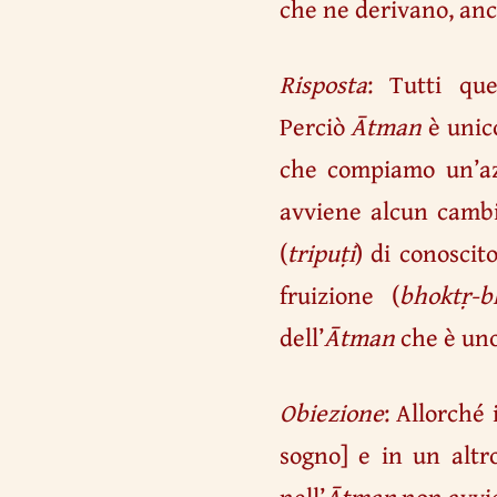
che ne derivano, anch
Risposta
: Tutti que
Perciò
Ātman
è unic
che compiamo un’a
avviene alcun cambi
(
tripuṭi
) di conoscit
fruizione (
bhoktṛ-b
dell’
Ātman
che è uno
Obiezione
: Allorché 
sogno] e in un altr
nell’
Ātman
non avvie