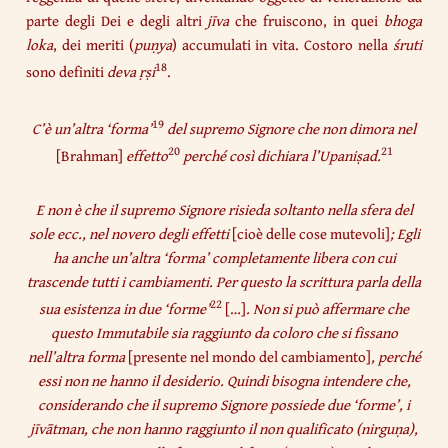
parte degli Dei e degli altri
jīva
che fruiscono, in quei
bhoga
loka
,
dei meriti (
puṇya
) accumulati in vita. Costoro nella
śruti
18
sono definiti
deva ṛṣi
.
19
C’è un’altra ‘forma’
del supremo Signore che non dimora nel
20
21
[Brahman]
effetto
perché così dichiara l’Upaniṣad.
E non è che il supremo Signore risieda soltanto nella sfera del
sole ecc., nel novero degli effetti
[cioè delle cose mutevoli]
; Egli
ha anche un’altra ‘forma’ completamente libera con cui
trascende tutti i cambiamenti. Per questo la scrittura parla della
22
sua esistenza in due ‘forme’
[…]
. Non si può affermare che
questo Immutabile sia raggiunto da coloro che si fissano
nell’altra forma
[presente nel mondo del cambiamento]
, perché
essi non ne hanno il desiderio. Quindi bisogna intendere che,
considerando che il supremo Signore possiede due ‘forme’, i
jīvātman, che non hanno raggiunto il non qualificato (nirguṇa),