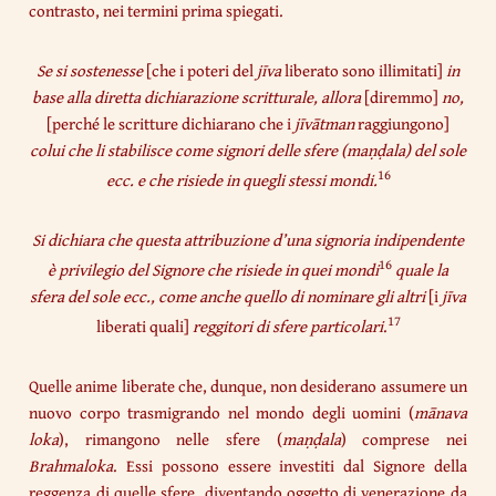
contrasto, nei termini prima spiegati.
Se si sostenesse
[che i poteri del
jīva
liberato sono illimitati]
in
base alla diretta dichiarazione scritturale, allora
[diremmo]
no,
[perché le scritture dichiarano che i
jīvātman
raggiungono]
colui che li stabilisce come signori delle sfere (maṇḍala) del sole
16
ecc. e che risiede in quegli stessi mondi.
Si dichiara che questa attribuzione d’una signoria indipendente
16
è privilegio del Signore che risiede in quei mondi
quale la
sfera del sole ecc., come anche quello di nominare gli altri
[i
jīva
17
liberati quali]
reggitori di sfere particolari
.
Quelle anime liberate
che, dunque, non desiderano assumere un
nuovo corpo trasmigrando nel mondo degli uomini (
mānava
loka
), rimangono nelle sfere (
maṇḍala
) comprese nei
Brahmaloka
. Essi possono essere investiti dal Signore della
reggenza di quelle sfere, diventando oggetto di venerazione da