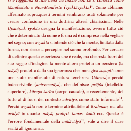
si è raggiunta la fine della via finché non Lo si conosca come
Manifestato e Non-Manifesto (vyaktāvyakta)
”. Come abbiamo
affermato sopra,questi termini sembrano usati solamente per
creare confusione in una dottrina altresì chiarissima. Nelle
Upaniṣad
,
vyakta
designa la manifestazione, ovvero tutto ciò
che è determinato da nome e forma ed è compreso nella veglia e
nel sogno; con
avyakta
si intende ciò che la mente, limitata dalla
forma, non riesce a percepire nel sonno profondo. Per cercare
di definire questa esperienza che è reale, ma che resta fuori del
suo raggio d’indagine, la mente allora proietta un pensiero (la
māyā
) prodotto dalla sua ignoranza che immagina
suṣupti
come
uno stato manifestato di natura tenebrosa (
tāmasa
)e perciò
indescrivibile (
anirvacanīya
), che definisce
prājña
(intelletto
superiore),
kāraṇa śarīra
(corpo causale), e recentemente, del
31
tutto al di fuori del contesto
advitīya
, come stato informale
.
Perciò
avyakta
non è termine attribuibile al
Brahman
, ma alla
avidyā
in quanto
māyā
,
prakṛti
,
tamas
,
śakti
ecc. Questo è
32
l’errore fondamentale della
mūlāvidyā
, vale a dire il dare
realtà all’ignoranza.