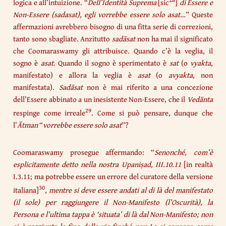
logica e all’intuizione. “
Dell’Identità Suprema
[sic
]
di Essere e
Non-Essere (sadasat), egli vorrebbe essere solo asat…
” Queste
affermazioni avrebbero bisogno di una fitta serie di correzioni,
tanto sono sbagliate. Anzitutto
sadāsat
non ha mai il significato
che Coomaraswamy gli attribuisce. Quando c’è la veglia, il
sogno è
asat
. Quando il sogno è sperimentato è
sat
(o
vyakta
,
manifestato) e allora la veglia è
asat
(o
avyakta
, non
manifestata).
Sadāsat
non è mai riferito a una concezione
dell’Essere abbinato a un inesistente Non-Essere, che il
Vedānta
29
respinge come irreale
. Come si può pensare, dunque che
l’
Ātman
“
vorrebbe essere solo
asat
”?
Coomaraswamy prosegue affermando: “
Senonché, com’è
esplicitamente detto nella nostra Upaniṣad, III.10.11
[in realtà
I.3.11; ma potrebbe essere un errore del curatore della versione
30
italiana]
, mentre si deve essere andati al di là del manifestato
(il sole)
per raggiungere il Non-Manifesto (l’Oscurità), la
Persona e l’ultima tappa è ‘situata’ di là dal Non-Manifesto; non