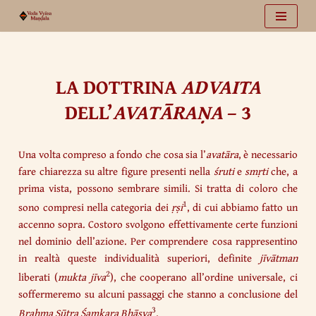
Vai
al
contenuto
LA DOTTRINA
ADVAITA
DELL’
AVATĀRAṆA
– 3
Una volta compreso a fondo che cosa sia l’
avatāra
, è necessario
fare chiarezza su altre figure presenti nella
śruti
e
smṛti
che, a
prima vista, possono sembrare simili. Si tratta di coloro che
1
sono compresi nella categoria dei
ṛṣi
, di cui abbiamo fatto un
accenno sopra. Costoro svolgono effettivamente certe funzioni
nel dominio dell’azione. Per comprendere cosa rappresentino
in realtà queste individualità superiori, definite
jīvātman
2
liberati (
mukta jīva
), che cooperano all’ordine universale, ci
soffermeremo su alcuni passaggi che stanno a conclusione del
3
Brahma Sūtra Śaṃkara Bhāṣya
.