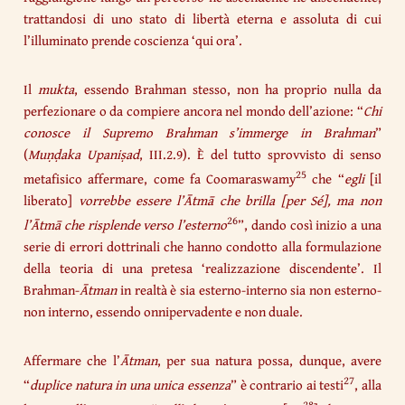
trattandosi di uno stato di libertà eterna e assoluta di cui
l’illuminato prende coscienza ‘qui ora’.
Il
mukta
, essendo Brahman stesso, non ha proprio nulla da
perfezionare o da compiere ancora nel mondo dell’azione: “
Chi
conosce il Supremo Brahman s’immerge in Brahman
”
(
Muṇḍaka Upaniṣad
, III.2.9). È del tutto sprovvisto di senso
25
metafisico affermare, come fa Coomaraswamy
che “
egli
[il
liberato]
vorrebbe essere l’Ātmā che brilla [per Sé], ma non
26
l’Ātmā che risplende verso l’esterno
”, dando così inizio a una
serie di errori dottrinali che hanno condotto alla formulazione
della teoria di una pretesa ‘realizzazione discendente’. Il
Brahman-
Ātman
in realtà è sia esterno-interno sia non esterno-
non interno, essendo onnipervadente e non duale.
Affermare che l’
Ātman
, per sua natura possa, dunque, avere
27
“
duplice natura in una unica
essenza
” è contrario ai testi
, alla
28