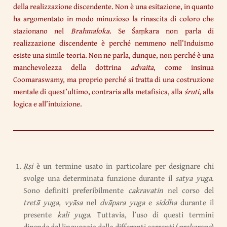
della realizzazione discendente. Non è una esitazione, in quanto
ha argomentato in modo minuzioso la rinascita di coloro che
stazionano nel
Brahmaloka
. Se Śaṃkara non parla di
realizzazione discendente è perché nemmeno nell’Induismo
esiste una simile teoria. Non ne parla, dunque, non perché è una
manchevolezza della dottrina
advaita
, come insinua
Coomaraswamy, ma proprio perché si tratta di una costruzione
mentale di quest’ultimo, contraria alla metafisica, alla
śruti
, alla
logica e all’intuizione.
Ṛṣi
è un termine usato in particolare per designare chi
svolge una determinata funzione durante il
satya yuga
.
Sono definiti preferibilmente
cakravatin
nel corso del
tretā yuga
,
vyāsa
nel
dvāpara yuga
e
siddha
durante il
presente
kali yuga
. Tuttavia, l’uso di questi termini
dipende dal linguaggio delle differenti correnti (
prakaraṇa
)