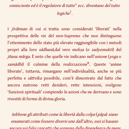
onnisciente ed è il regolatore di tutto
”
ecc. diventano del tutto
7
logiche
.
I
jīvātman
di cui si tratta sono considerati ‘liberati’ nella
prospettiva delle vie del non-Supremo che non distinguono
l’ottenimento dello stato più elevato raggiungibile con i metodi
propri alla loro
sādhanā
,dal vero
mokṣa
(o
sadyomukti
) del
jñana mārga.
È noto che quelle vie indicano nell’unione (
yoga
o
8
samādhi
) il culmine della realizzazione
. Queste ‘anime
liberate’, tuttavia, rimangano nell’individualità, anche se più
perfetta e
sāttvika
possibile, com’è dimostrato dal fatto che
ancora nutrono retti desideri, rette intenzioni, svolgono
‘funzioni spirituali’ compiendo le azioni che ne derivano e sono
rivestiti di forme di divina gloria.
Sebbene gli attributi come la libertà dalla colpa
(
pāpa
)
siano
enumerati come fossero diversi uno dall’altro, essi si basano
ancora sui falsi concetti che sorgono dalla dipendenza da mere