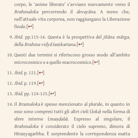
corpo, le ‘anime liberate’ s’avviano nuovamente verso il
Brahmaloka
percorrendo il
devayāna
. A meno che,
nell’attuale vita corporea, non raggiungano la Liberazione
finale.
[
↩
]
Ibid.
pp.115-16. Questa è la prospettiva del
jñāna mārga
,
della
Brahma vidyā
śaṃkariana.
[
↩
]
Questi due termini si riferiscono grosso modo all’ambito
microcosmico e a quello macrocosmico.
[
↩
]
Ibid.
p. 121.
[
↩
]
Ibid.
p. 119.
[
↩
]
Ibid.
pp. 124-125.
[
↩
]
Il
Bramaloka
è spesso menzionato al plurale, in quanto in
esso sono compresi tutti gli altri cieli (
loka
) nella forma di
sfere interne (
maṇḍala
). Espresso al singolare, il
Brahmaloka
è considerato il cielo supremo, dimora di
Hiraṇyagarbha. È sorprendente la corrispondenza esatta