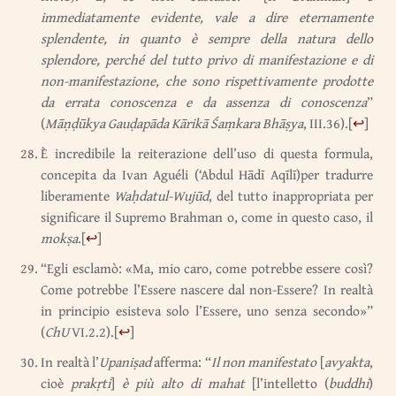
immediatamente evidente, vale a dire eternamente
splendente, in quanto è sempre della natura dello
splendore, perché del tutto privo di manifestazione e di
non-manifestazione, che sono rispettivamente prodotte
da errata conoscenza e da assenza di conoscenza
”
(
Māṇḍūkya Gauḍapāda Kārikā Śaṃkara Bhāṣya
, III.36).
[
↩
]
È incredibile la reiterazione dell’uso di questa formula,
concepita da Ivan Aguéli (‘Abdul Hādī Aqīlī)per tradurre
liberamente
Waḥdatul-Wujūd
, del tutto inappropriata per
significare il Supremo Brahman o, come in questo caso, il
mokṣa
.
[
↩
]
“Egli esclamò: «Ma, mio caro, come potrebbe essere così?
Come potrebbe l’Essere nascere dal non-Essere? In realtà
in principio esisteva solo l’Essere, uno senza secondo»”
(
ChU
VI.2.2).
[
↩
]
In realtà l’
Upaniṣad
afferma: “
Il non manifestato
[
avyakta
,
cioè
prakṛti
]
è più alto di mahat
[l’intelletto (
buddhi
)