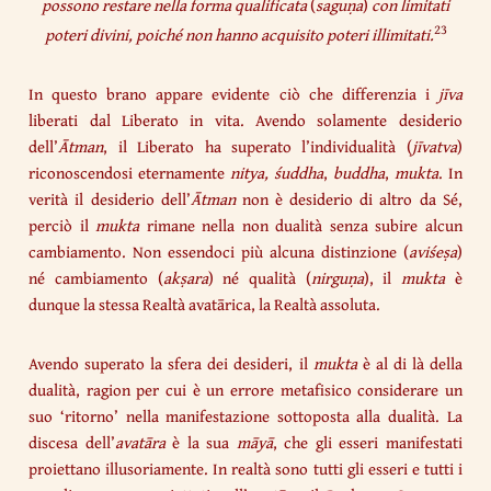
possono restare nella forma qualificata
(
saguṇa
)
con limitati
23
poteri divini, poiché non hanno acquisito poteri illimitati.
In questo brano appare evidente ciò che differenzia i
jīva
liberati dal Liberato in vita. Avendo solamente desiderio
dell’
Ātman
, il Liberato ha superato l’individualità (
jīvatva
)
riconoscendosi eternamente
nitya, śuddha
,
buddha
,
mukta
. In
verità il desiderio dell’
Ātman
non è desiderio di altro da Sé,
perciò il
mukta
rimane nella non dualità senza subire alcun
cambiamento. Non essendoci più alcuna distinzione (
aviśeṣa
)
né cambiamento (
akṣara
) né qualità (
nirguṇa
), il
mukta
è
dunque la stessa Realtà avatārica, la Realtà assoluta.
Avendo superato la sfera dei desideri, il
mukta
è al di là della
dualità, ragion per cui è un errore metafisico considerare un
suo ‘ritorno’ nella manifestazione sottoposta alla dualità. La
discesa dell’
avatāra
è la sua
māyā
, che gli esseri manifestati
proiettano illusoriamente. In realtà sono tutti gli esseri e tutti i