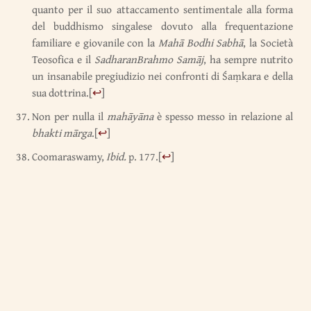
quanto per il suo attaccamento sentimentale alla forma
del buddhismo singalese dovuto alla frequentazione
familiare e giovanile con la
Mahā Bodhi Sabhā
, la Società
Teosofica e il
SadharanBrahmo Samāj
, ha sempre nutrito
un insanabile pregiudizio nei confronti di Śaṃkara e della
sua dottrina.
[
↩
]
Non per nulla il
mahāyāna
è spesso messo in relazione al
bhakti mārga
.
[
↩
]
Coomaraswamy,
Ibid.
p. 177.
[
↩
]