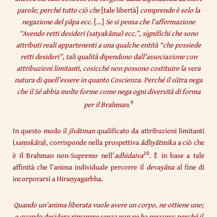
parole; perché tutto ciò che
[tale libertà]
comprende è solo la
negazione del pāpa ecc.
[…]
Se si pensa che l’affermazione
“Avendo retti desideri (satyakāma) ecc.”, significhi che sono
attributi reali appartenenti a una qualche entità “che possiede
retti desideri”, tali qualità dipendono dall’associazione con
attribuzioni limitanti, cosicché non possono costituire la vera
natura di quell’essere in quanto Coscienza. Perché il sūtra nega
che il Sé abbia molte forme come nega ogni diversità di forma
9
per il Brahman.
In questo modo il
jīvātman
qualificato da attribuzioni limitanti
(
saṃskāra
), corrisponde nella prospettiva
ādhyātmika
a ciò che
10
è il Brahman non-Supremo nell’
adhidaiva
. È in base a tale
affinità che l’anima individuale percorre il
devayāna
al fine di
incorporarsi a Hiraṇyagarbha.
Quando un’anima liberata vuole avere un corpo, ne ottiene uno;
e quando desidera rimanere senza non ne ha nessuno; perché il