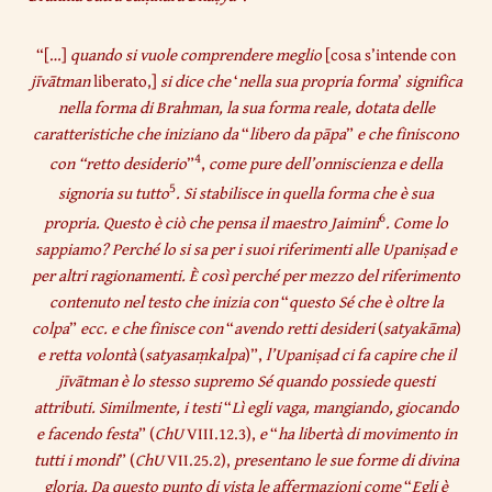
“[…]
quando si vuole comprendere meglio
[cosa s’intende con
jīvātman
liberato,]
si dice che
‘
nella sua propria forma
’
significa
nella forma di Brahman, la sua forma reale, dotata delle
caratteristiche che iniziano da
“
libero da
pāpa
”
e che finiscono
4
con “retto desiderio
”
,
come pure dell’onniscienza e della
5
signoria su tutto
. Si stabilisce in quella forma che è sua
6
propria. Questo è ciò che pensa il maestro Jaimini
. Come lo
sappiamo? Perché lo si sa per i suoi riferimenti alle Upaniṣad e
per altri ragionamenti. È così perché per mezzo del riferimento
contenuto nel testo che inizia con
“
questo Sé che è oltre la
colpa
”
ecc. e che finisce con
“
avendo retti desideri
(
satyakāma
)
e retta volontà
(
satyasaṃkalpa
)”,
l’Upaniṣad ci fa capire che il
jīvātman è lo stesso supremo Sé quando possiede questi
attributi. Similmente, i testi
“
Lì egli vaga, mangiando, giocando
e facendo festa
” (
ChU
VIII.12.3),
e
“
ha libertà di movimento in
tutti i mondi
” (
ChU
VII.25.2),
presentano le sue forme di divina
gloria. Da questo punto di vista le affermazioni come
“
Egli è