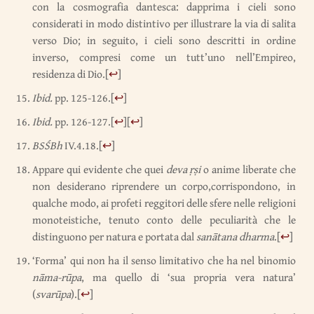
con la cosmografia dantesca: dapprima i cieli sono
considerati in modo distintivo per illustrare la via di salita
verso Dio; in seguito, i cieli sono descritti in ordine
inverso, compresi come un tutt’uno nell’Empireo,
residenza di Dio.
[
↩
]
Ibid.
pp. 125-126.
[
↩
]
Ibid.
pp. 126-127.
[
↩
]
[
↩
]
BSŚBh
IV.4.18.
[
↩
]
Appare qui evidente che quei
deva ṛṣi
o anime liberate che
non desiderano riprendere un corpo,corrispondono, in
qualche modo, ai profeti reggitori delle sfere nelle religioni
monoteistiche, tenuto conto delle peculiarità che le
distinguono per natura e portata dal
sanātana dharma
.
[
↩
]
‘Forma’ qui non ha il senso limitativo che ha nel binomio
nāma-rūpa
, ma quello di ‘sua propria vera natura’
(
svarūpa
).
[
↩
]