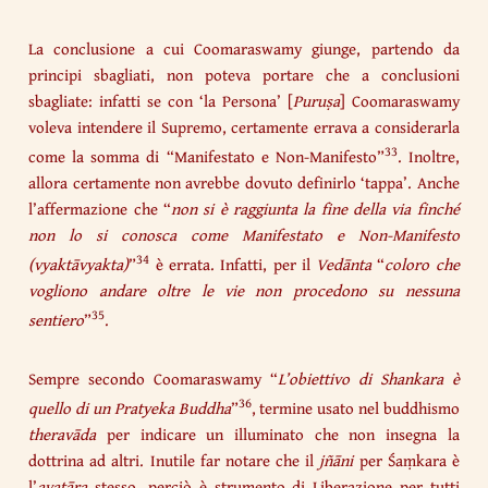
La conclusione a cui Coomaraswamy giunge, partendo da
principi sbagliati, non poteva portare che a conclusioni
sbagliate: infatti se con ‘la Persona’ [
Puruṣa
] Coomaraswamy
voleva intendere il Supremo, certamente errava a considerarla
33
come la somma di “Manifestato e Non-Manifesto”
. Inoltre,
allora certamente non avrebbe dovuto definirlo ‘tappa’. Anche
l’affermazione che “
non si è raggiunta la fine della via finché
non lo si conosca come Manifestato e Non-Manifesto
34
(vyaktāvyakta)
”
è errata. Infatti, per il
Vedānta
“
coloro che
vogliono andare oltre le vie non procedono su nessuna
35
sentiero
”
.
Sempre secondo Coomaraswamy “
L’obiettivo di Shankara è
36
quello di un Pratyeka Buddha
”
, termine usato nel buddhismo
theravāda
per indicare un illuminato che non insegna la
dottrina ad altri. Inutile far notare che il
jñāni
per Śaṃkara è
l’
avatāra
stesso, perciò è strumento di Liberazione per tutti