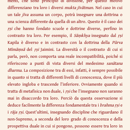
menti, che sono principio di divisione, per questo motivo
differenziano tra loro i diversi
mukta jīvātman
. Nel caso in cui
un tale
jīva
assuma un corpo, potrà insegnare una dottrina o
una scienza differente da quella di un altro. Questo è il caso dei
ṛṣi
che hanno fondato scuole e dottrine diverse, perfino in
contrasto tra loro. Per esempio, il
Sāṃkhya
insegnato dal
ṛṣi
Kapila è diverso e in contrasto con la dottrina della
Pūrva
Mīmāṃsā
del
ṛṣi
Jaimini. La diversità o il contrasto di cui si
parla, però, non comporta una reale incompatibilità, poiché si
riferiscono a punti di vista diversi del medesimo
sanātana
dharma
. La composizione tra di essi, infatti, è sempre possibile
in quanto si tratta di differenti livelli di conoscenza, dove il più
elevato ingloba e trascende l’inferiore. Ovviamente quando si
tratta di metafisica non duale, i
ṛṣi
che l’insegnano non saranno
mai in disaccordo tra loro. Perciò da questa osservazione si
deduce facilmente la differenza fondamentale tra i
brahma ṛṣi
e
i
rāja ṛṣi
. Quest’ultimi, insegnando discipline che riguardano il
non-Supremo, a seconda del loro grado di conoscenza e della
prospettiva duale in cui si pongono, possono essere tra loro in