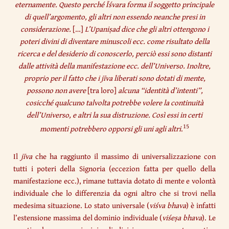
eternamente. Questo perché Īśvara forma il soggetto principale
di quell’argomento, gli altri non essendo neanche presi in
considerazione.
[…]
L’Upaniṣad dice che gli altri ottengono i
poteri divini di diventare minuscoli ecc. come risultato della
ricerca e del desiderio di conoscerlo, perciò essi sono distanti
dalle attività della manifestazione ecc. dell’Universo. Inoltre,
proprio per il fatto che i jīva liberati sono dotati di mente,
possono non avere
[tra loro]
alcuna “identità d’intenti”,
cosicché qualcuno talvolta potrebbe volere la continuità
dell’Universo, e altri la sua distruzione. Così essi in certi
15
momenti potrebbero opporsi gli uni agli altri
.
Il
jīva
che ha raggiunto il massimo di universalizzazione con
tutti i poteri della Signoria (eccezion fatta per quello della
manifestazione ecc.), rimane tuttavia dotato di mente e volontà
individuale che lo differenzia da ogni altro che si trovi nella
medesima situazione. Lo stato universale (
viśva bhava
) è infatti
l’estensione massima del dominio individuale (
viśeṣa bhava
). Le