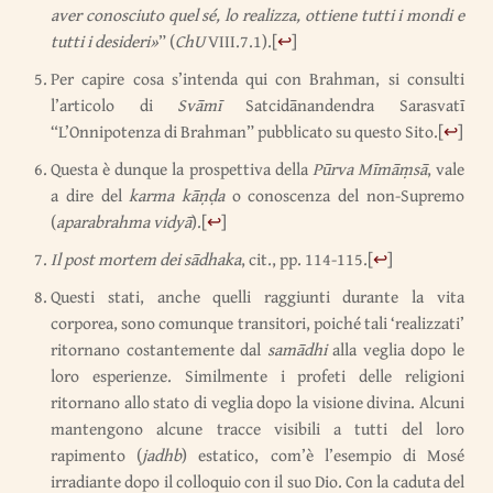
aver conosciuto quel sé, lo realizza, ottiene tutti i mondi e
tutti i desideri»
” (
ChU
VIII.7.1).
[
↩
]
Per capire cosa s’intenda qui con Brahman, si consulti
l’articolo di
Svāmī
Satcidānandendra Sarasvatī
“L’Onnipotenza di Brahman” pubblicato su questo Sito.
[
↩
]
Questa è dunque la prospettiva della
Pūrva Mīmāṃsā
, vale
a dire del
karma kāṇḍa
o conoscenza del non-Supremo
(
aparabrahma vidyā
).
[
↩
]
Il post mortem dei sādhaka
, cit., pp. 114-115.
[
↩
]
Questi stati, anche quelli raggiunti durante la vita
corporea, sono comunque transitori, poiché tali ‘realizzati’
ritornano costantemente dal
samādhi
alla veglia dopo le
loro esperienze. Similmente i profeti delle religioni
ritornano allo stato di veglia dopo la visione divina. Alcuni
mantengono alcune tracce visibili a tutti del loro
rapimento (
jadhb
) estatico, com’è l’esempio di Mosé
irradiante dopo il colloquio con il suo Dio. Con la caduta del