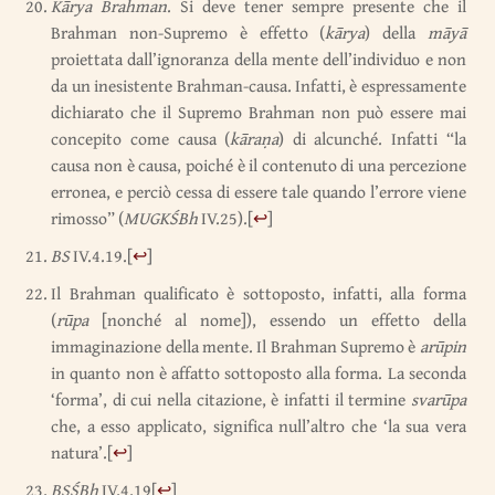
Kārya Brahman
. Si deve tener sempre presente che il
Brahman non-Supremo è effetto (
kārya
) della
māyā
proiettata dall’ignoranza della mente dell’individuo e non
da un inesistente Brahman-causa. Infatti, è espressamente
dichiarato che il Supremo Brahman non può essere mai
concepito come causa (
kāraṇa
) di alcunché. Infatti “la
causa non è causa, poiché è il contenuto di una percezione
erronea, e perciò cessa di essere tale quando l’errore viene
rimosso” (
MUGKŚBh
IV.25).
[
↩
]
BS
IV.4.19.
[
↩
]
Il Brahman qualificato è sottoposto, infatti, alla forma
(
rūpa
[nonché al nome]), essendo un effetto della
immaginazione della mente. Il Brahman Supremo è
arūpin
in quanto non è affatto sottoposto alla forma. La seconda
‘forma’, di cui nella citazione, è infatti il termine
svarūpa
che, a esso applicato, significa null’altro che ‘la sua vera
natura’.
[
↩
]
BSŚBh
IV.4.19
[
↩
]