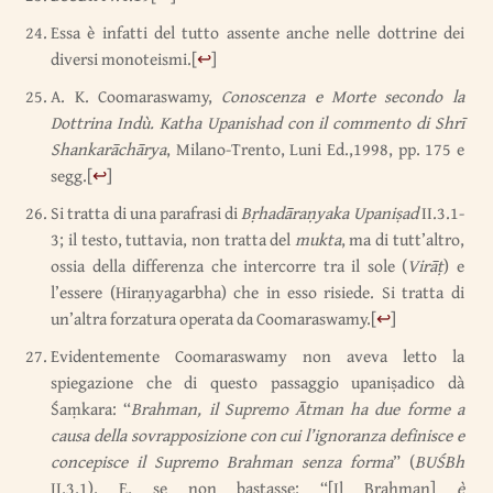
Essa è infatti del tutto assente anche nelle dottrine dei
diversi monoteismi.
[
↩
]
A. K. Coomaraswamy,
Conoscenza e Morte secondo la
Dottrina Indù. Katha Upanishad con il commento di Shrī
Shankarāchārya
, Milano-Trento, Luni Ed.,1998, pp. 175 e
segg.
[
↩
]
Si tratta di una parafrasi di
Bṛhadāraṇyaka Upaniṣad
II.3.1-
3; il testo, tuttavia, non tratta del
mukta
, ma di tutt’altro,
ossia della differenza che intercorre tra il sole (
Virāṭ
) e
l’essere (Hiraṇyagarbha) che in esso risiede. Si tratta di
un’altra forzatura operata da Coomaraswamy.
[
↩
]
Evidentemente Coomaraswamy non aveva letto la
spiegazione che di questo passaggio upaniṣadico dà
Śaṃkara: “
Brahman, il Supremo Ātman ha due forme a
causa della sovrapposizione con cui l’ignoranza definisce e
concepisce il Supremo Brahman senza forma
” (
BUŚBh
II.3.1). E, se non bastasse: “[Il Brahman]
è