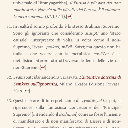
universale di Hiraṇyagarbha],
il Puruṣa è più alto del non
manifestato. Non c’è nulla più alto del Puruṣa. È il culmine,
la meta suprema.
(
KU
I.3.11).
[
↩
]
In realtà il sonno profondo è lo stesso Brahman Supremo.
Sono gli ignoranti che considerano
suṣupti
uno ‘stato
causale’, interpretato di volta in volta come il non-
Supremo, Īśvara,
prakṛti
,
māyā
,
Śakti
; ma questo non ha
nulla a che vedere con la metafisica
advitīya
: è la
metafisica interpretata attraverso le lenti delle vie del
non-Supremo.
[
↩
]
Svāmī
Satcidānandendra Sarasvatī,
L’autentica dottrina di
Śaṃkara sull’ignoranza
, Milano, Ekatos Edizione Privata,
2019.
[
↩
]
Questo errore di interpretazione di
vyaktāvyakta
, poi, si
ripercuote sulla fantasiosa concezione del ‘Principio
Supremo’ [intendendo il
Brahman
] come se fosse l’insieme
di manifestato e di non manifestato, di Essere e di non-
Essere o di ‘possibilità di manifestazione e di non-