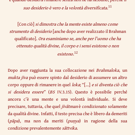
11
suo desiderio è vero e la volontà diversificata.
[Con ciò]
si dimostra che la mente esiste almeno come
strumento di desiderio
[anche dopo aver realizzato il Brahman
qualificato].
Ora esaminiamo se, anche per l’uomo che ha
ottenuto qualità divine, il corpo e i sensi esistono o non
12
esistono
.
Dopo aver raggiunta la sua collocazione nei
Brahmaloka
, un
mukta jīva
può essere spinto dal desiderio di assumere un altro
corpo oppure di rimanere in quel
loka
; “[…]
e si diventa ciò che
si desidera essere
” (
BS
IV.3.15). Questo è possibile perché
ancora c’è una mente e una volontà individuale. Si deve
precisare, tuttavia, che quel
jīvātman
è condizionato solamente
da qualità divine. Infatti, il testo precisa che è libero da demeriti
(
pāpa
), ma non da meriti (
puṇya
) in ragione della sua
condizione prevalentemente
sāttvika
.