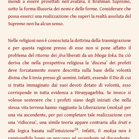
mondi a essere proiettati nell’
avatāra
, il Brahman Supremo,
sotto la forma illusoria dei nomi e delle forme. Considerare che
possa esserci una realizzazione che superi la realtà assoluta del
Supremo non ha alcun senso.
Nelle religioni non è conosciuta la dottrina della trasmigrazione
e per questa ragione presso di esse non si pone affatto il
problema del ritorno dei
jīva
liberati da un
bhoga loka
. Da ciò
deriva che nella prospettiva religiosa la ‘discesa’ dei profeti
deve forzatamente essere descritta sulla base della volontà
divina che li invia presso gli uomini. Infatti, essendo il Dio di cui
si tratta immaginato dai suoi devoti dotato di volontà, esso
corrisponde in tutta evidenza a Hiraṇyagarbha. Se invece si
volesse sostenere che i profeti siano degli iniziati che nella
stessa vita terrena hanno raggiunto la Liberazione (
mokṣa
) per
una via ascendente, per poi completare tale realizzazione con
una ‘ridiscesa’, una simile teoria appare contraria alla
śruti
e
24
alla logica basata sull’intuizione
. Infatti, il
mokṣa
non è
raggiungibile lungo un percorso né ascendente né discendente,