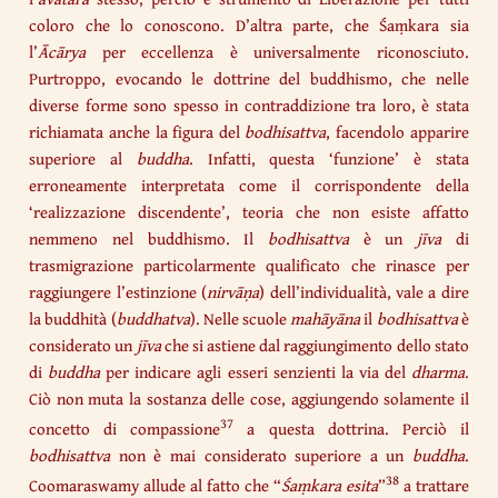
coloro che lo conoscono. D’altra parte, che Śaṃkara sia
l’
Ācārya
per eccellenza è universalmente riconosciuto.
Purtroppo, evocando le dottrine del buddhismo, che nelle
diverse forme sono spesso in contraddizione tra loro, è stata
richiamata anche la figura del
bodhisattva
, facendolo apparire
superiore al
buddha
. Infatti, questa ‘funzione’ è stata
erroneamente interpretata come il corrispondente della
‘realizzazione discendente’, teoria che non esiste affatto
nemmeno nel buddhismo. Il
bodhisattva
è un
jīva
di
trasmigrazione particolarmente qualificato che rinasce per
raggiungere l’estinzione (
nirvāṇa
) dell’individualità, vale a dire
la buddhità (
buddhatva
). Nelle scuole
mahāyāna
il
bodhisattva
è
considerato un
jīva
che si astiene dal raggiungimento dello stato
di
buddha
per indicare agli esseri senzienti la via del
dharma
.
Ciò non muta la sostanza delle cose, aggiungendo solamente il
37
concetto di compassione
a questa dottrina. Perciò il
bodhisattva
non è mai considerato superiore a un
buddha
.
38
Coomaraswamy allude al fatto che “
Śaṃkara esita
”
a trattare