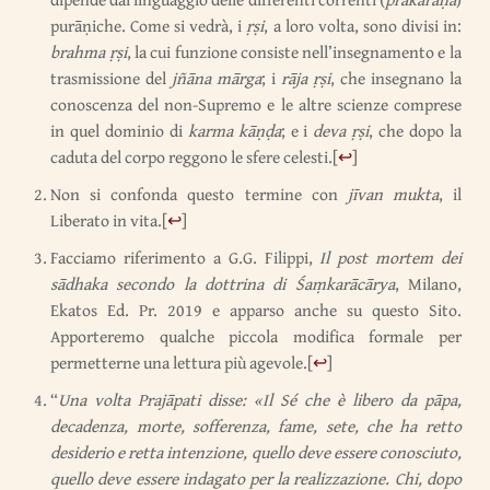
purāṇiche. Come si vedrà, i
ṛṣi
, a loro volta, sono divisi in:
brahma ṛṣi
, la cui funzione consiste nell’insegnamento e la
trasmissione del
jñāna mārga
; i
rāja ṛṣi
, che insegnano la
conoscenza del non-Supremo e le altre scienze comprese
in quel dominio di
karma kāṇḍa
; e i
deva
ṛṣi
, che dopo la
caduta del corpo reggono le sfere celesti.
[
↩
]
Non si confonda questo termine con
jīvan mukta
, il
Liberato in vita.
[
↩
]
Facciamo riferimento a G.G. Filippi,
Il post mortem dei
sādhaka secondo la dottrina di Śaṃkarācārya
, Milano,
Ekatos Ed. Pr. 2019 e apparso anche su questo Sito.
Apporteremo qualche piccola modifica formale per
permetterne una lettura più agevole.
[
↩
]
“
Una volta Prajāpati disse: «Il Sé che è libero da pāpa,
decadenza, morte, sofferenza, fame, sete, che ha retto
desiderio e retta intenzione, quello deve essere conosciuto,
quello deve essere indagato per la realizzazione. Chi, dopo