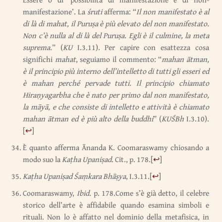
manifestazione’. La
śruti
afferma: “
Il non manifestato è al
di là di
mahat, il Puruṣa è più elevato del non manifestato.
Non c’è nulla al di là del Puruṣa. Egli è il culmine, la meta
suprema.
” (
KU
I.3.11). Per capire con esattezza cosa
significhi
mahat
, seguiamo il commento: “
mahan
ātman,
è il principio più interno dell’intelletto di tutti gli esseri ed
è mahan perché pervade tutti. Il principio chiamato
Hiraṇyagarbha che è nato per primo dal non manifestato,
la māyā, e che consiste di intelletto e attività è chiamato
mahan ātman ed è più alto della buddhi
” (
KUŚBh
I.3.10).
[
↩
]
È quanto afferma Ānanda K. Coomaraswamy chiosando a
modo suo la
Kaṭha Upaniṣad
. Cit., p. 178.
[
↩
]
Kaṭha Upaniṣad Śaṃkara Bhāṣya
, I.3.11.
[
↩
]
Coomaraswamy,
Ibid.
p. 178.Come s’è già detto, il celebre
storico dell’arte è affidabile quando esamina simboli e
rituali. Non lo è affatto nel dominio della metafisica, in