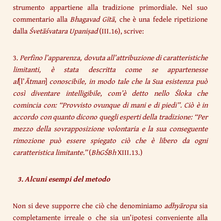
strumento appartiene alla tradizione primordiale. Nel suo
commentario alla
Bhagavad Gītā
, che è una fedele ripetizione
dalla
Śvetāśvatara Upaniṣad
(III.16), scrive:
3.
Perfino l’apparenza, dovuta all’attribuzione di caratteristiche
limitanti, è stata descritta come se appartenesse
al
[l’
Ātman
]
conoscibile, in modo tale che la Sua esistenza può
così diventare intelligibile, com’è detto nello Śloka che
comincia con: “Provvisto ovunque di mani e di piedi”. Ciò è in
accordo con quanto dicono quegli esperti della tradizione: “Per
mezzo della sovrapposizione volontaria e la sua conseguente
rimozione può essere spiegato ciò che è libero da ogni
caratteristica limitante.”
(
BhGŚBh
XIII.13.)
3. Alcuni esempi del metodo
Non si deve supporre che ciò che denominiamo
adhyāropa
sia
completamente irreale o che sia un’ipotesi conveniente alla