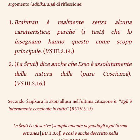
argomento (
adhikaraṇa
) di riflessione:
Brahman è realmente senza alcuna
caratteristica; perché
(
i testi
)
che lo
insegnano hanno questo come scopo
principale
. (
VS
III.2.14.)
(
La Śruti
)
dice anche che Esso è assolutamente
della natura della
(
pura Coscienza
).
(
VS
III.2.16.)
Secondo Śaṃkara la
Śruti
allusa nell’ultima citazione è: “
Egli è
interamente cosciente in tutto
” (
BU
IV.5.13)
La Śruti Lo descrive
(
semplicemente negandogli ogni forma
estranea
[
BU
II.3.6])
e così è anche descritto nella