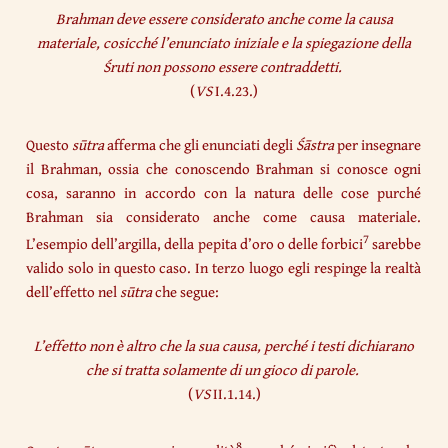
Brahman deve essere considerato anche come la causa
materiale, cosicché l’enunciato iniziale e la spiegazione della
Śruti non possono essere contraddetti.
(
VS
I.4.23.)
Questo
sūtra
afferma che gli enunciati degli
Śāstra
per insegnare
il Brahman, ossia che conoscendo Brahman si conosce ogni
cosa, saranno in accordo con la natura delle cose purché
Brahman sia considerato anche come causa materiale.
7
L’esempio dell’argilla, della pepita d’oro o delle forbici
sarebbe
valido solo in questo caso. In terzo luogo egli respinge la realtà
dell’effetto nel
sūtra
che segue:
L’effetto non è altro che la sua causa, perché i testi dichiarano
che si tratta solamente di un gioco di parole.
(
VS
II.1.14.)
8