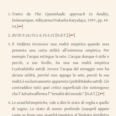
Tratto da
The Upanishadic approach to Reality
,
Holenarsipur, Adhyatma Prakasha Karyalaya, 1997, pp. 44-
54.
[
↩
]
BU
III.9.26; IV.2.4; IV.4.22 [N.d.T.].
[
↩
]
Il
Vedānta
riconosce una realtà empirica quando essa
presenta una certa utilità all’esistenza empirica. Per
esempio l’acqua estingue la sete. L’acqua dunque è utile e
perciò, a suo livello, ha una sua realtà empirica
(
vyāvahārika sattā
). Invece l’acqua del miraggio non ha
alcuna utilità, perché non appaga la sete, perciò la sua
realtà è esclusivamente apparente (
prātibhāsika sattā
). Ciò
contraddice tutti quei critici superficiali che sostengono
che l’
Advaita
afferma l’“irrealtà del mondo” [N.d.T.].
[
↩
]
Le
avasthā
empiriche, vale a dire lo stato di veglia e quello
di sogno. Lo stato di sonno profondo (
suṣupti
) appare
come se fosse una
avasthā
empirica al limitato intelletto