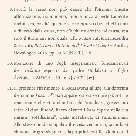
Perciò la causa non può essere che l’
Ātman
. Questa
affermazione, nondimeno, non è ancora perfettamente
metafisica, poiché, quando si è compreso che l’effetto non
è diverso dalla causa, non c’è più né effetto né causa, ma
solo il Brahman non duale. Cfr,
Svāmī
Satcidānandendra
Sarasvatī,
Dottrina e Metodo dell’Advaita Vedānta
, Aprilia,
NovaLogos, 2015, pp. 50-59 [N.d.T.].
[
↩
]
Menzione di uno degli insegnamenti fondamentali
del
Vedānta
esposto dal padre Uddālaka al figlio
Śvetaketu.
BU
VI.8.1-VI.16.3 [N.d.T.].
[
↩
]
Il presente riferimento a Bādarāyaṇa allude alla dottrina
dei cinque
kośa
. L’
Ātman
appare via via sempre più sottile
man mano che ci si allontana dall’involucro grossolano
fatto di cibo, finché, libero di tutti i
kośa
appare nella sua
natura “sottilissima”, ossia metafisica, di
Paramātman
.
Allo stesso modo si applica il
viveka
vedāntico, quando si
rimuove progressivamente la propria identificazione con il