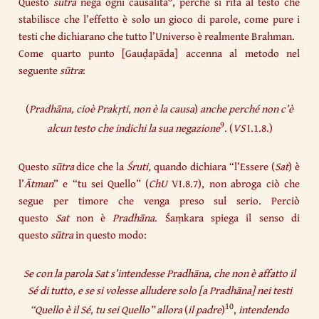
Questo
sūtra
nega ogni causalità
, perché si rifà al testo che
stabilisce che l’effetto è solo un gioco di parole, come pure i
testi che dichiarano che tutto l’Universo è realmente Brahman.
Come quarto punto [Gauḍapāda] accenna al metodo nel
seguente
sūtra
:
(
Pradhāna, cioè Prakṛti, non è la causa
)
anche perché non c’è
9
alcun testo che indichi la sua negazione
. (
VS
I.1.8.)
Questo
sūtra
dice che la
Śruti,
quando dichiara “l’Essere (
Sat
) è
l’
Ātman
” e “tu sei Quello” (
ChU
VI.8.7), non abroga ciò che
segue per timore che venga preso sul serio. Perciò
questo
Sat
non è
Pradhāna
. Śaṃkara spiega il senso di
questo
sūtra
in questo modo:
Se con la parola Sat s’intendesse Pradhāna, che non è affatto il
Sé di tutto, e se si volesse alludere solo [a Pradhāna] nei testi
10
“Quello è il Sé, tu sei Quello” allora
(
il padre
)
,
intendendo