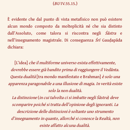
(
BU
IV.55.15.)
È evidente che dal punto di vista metafisico non può esistere
alcun mondo composto da molteplicità né che sia distinto
dall’Assoluto, come talora si riscontra negli
Śāstra
e
nell’insegnamento magistrale. Di conseguenza
Śrī
Gauḍapāda
dichiara:
[L’idea]
che il multiforme universo esista effettivamente,
dovrebbe essere già bandito prima di raggiungere il Vedānta.
Questa dualità
[tra mondo manifestato e Brahman]
è solo una
apparenza paragonabile a una illusione di magia. In verità esiste
solo la non dualità.
La distinzione
(
in cui talvolta ci si imbatte negli Śāstra
)
deve
scomparire poiché si tratta dell’opinione degli ignoranti. La
descrizione delle distinzioni è soltanto uno strumento
d’insegnamento in quanto, allorché si conosce la Realtà, non
esiste affatto alcuna dualità
.