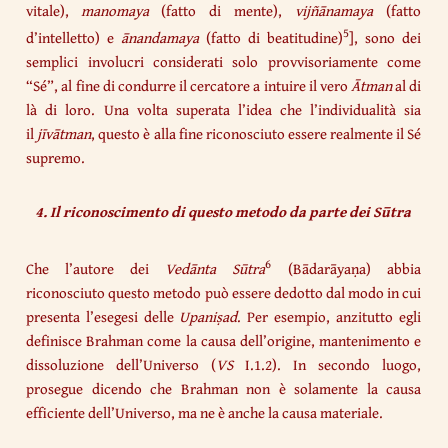
vitale),
manomaya
(fatto di mente),
vijñānamaya
(fatto
5
d’intelletto) e
ānandamaya
(fatto di beatitudine)
], sono dei
semplici involucri considerati solo provvisoriamente come
“Sé”, al fine di condurre il cercatore a intuire il vero
Ātman
al di
là di loro. Una volta superata l’idea che l’individualità sia
il
jīvātman
, questo è alla fine riconosciuto essere realmente il Sé
supremo.
4. Il riconoscimento di questo metodo da parte dei Sūtra
6
Che l’autore dei
Vedānta Sūtra​
(Bādarāyaṇa) abbia
riconosciuto questo metodo può essere dedotto dal modo in cui
presenta l’esegesi delle
Upaniṣad
. Per esempio, anzitutto egli
definisce Brahman come la causa dell’origine, mantenimento e
dissoluzione dell’Universo (
VS
I.1.2). In secondo luogo,
prosegue dicendo che Brahman non è solamente la causa
efficiente dell’Universo, ma ne è anche la causa materiale.