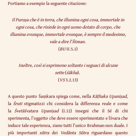
Portiamo a esempio la seguente citazione:
Il Puruṣa che è in terra, che illumina ogni cosa, immortale in
ogni cosa, che risiede in ogni uomo dotato di corpo, che
illumina ovunque, immortale ovunque, è sempre il medesimo,
vale a dire l’Ātman.
(
BU
II.5.1)
Inoltre, così si esprimono soltanto i seguaci di alcune
sette
(
śākha
).
(
VS
3.2.13)
A questo punto Śaṃkara spiega come, nella
Kāṭhaka Upaniṣad
,
la
Śruti
stigmatizzi chi considera la differenza reale e come
la
Śvetāśvatara Upaniṣad
(I.12) insegni che il Sé di chi
sperimenta, l’oggetto che deve essere sperimentato e Īśvara che
induce tale esperienza, siano tutti l’unico Brahman non duale. I
più importanti
sūtra
dei
Vedānta Sūtra
riguardano questo