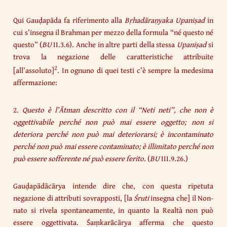
Qui Gauḍapāda fa riferimento alla
Bṛhadāraṇyaka Upaniṣad
in
cui s’insegna il Brahman per mezzo della formula “né questo né
questo” (
BU
II.3.6). Anche in altre parti della stessa
Upaniṣad
si
trova la negazione delle caratteristiche attribuite
2
[all’assoluto]
. In ognuno di quei testi c’è sempre la medesima
affermazione:​
2.
Questo è l’Ātman descritto con il “Neti neti”, che non è
oggettivabile perché non può mai essere oggetto; non si
deteriora perché non può mai deteriorarsi; è incontaminato
perché non può mai essere contaminato; è illimitato perché non
può essere sofferente né può essere ferito.
(
BU
III.9.26.)
Gauḍapādācārya intende dire che, con questa ripetuta
negazione di attributi sovrapposti, [la
Śruti
insegna che] il Non-
nato si rivela spontaneamente, in quanto la Realtà non può
essere oggettivata. Śaṃkarācārya afferma che questo