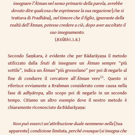
insegnare l’Ātman nel senso primario della parola, avrebbe
dovuto dire qualcosa che esprimesse la sua negazione
[che si
trattava di
Pradhāna
]
, nel timore che il figlio, ignorante della
realtà dell’Ātman, potesse credere a ciò, dopo aver ascoltato il
suo insegnamento.
(
BSŚBh
I.1.8.)
Secondo Śaṃkara, è evidente che per Bādarāyaṇa il metodo
utilizzato dalla
Śruti
di insegnare un
Ātman
sempre “più
sottile”, indica un
Ātman
“più grossolano” per poi di negarlo al
11
fine di condurre il cercatore all’
Ātman
vero
. Questo si
riferisce ovviamente a Brahman considerato come causa nella
fase di
adhyāropa
, allo scopo poi di negarlo in un secondo
tempo. Citiamo un altro esempio dove il nostro metodo è
chiaramente riconosciuto da Bādarāyaṇa:
Non può esserci un’attribuzione duale nemmeno nella
[Sua
apparente]
condizione limitata, perché ovunque
(
si insegna che