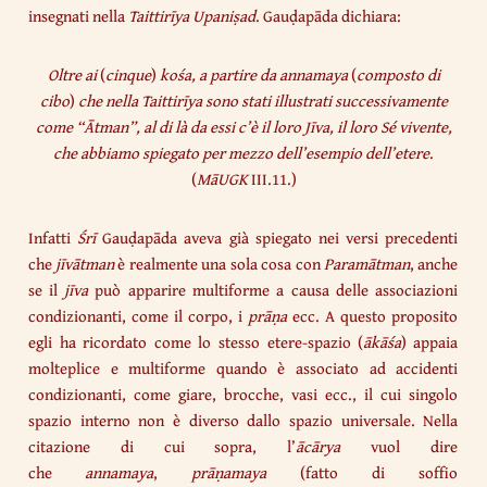
insegnati nella
Taittirīya Upaniṣad
. Gauḍapāda dichiara:
Oltre ai
(
cinque
)
kośa, a partire da annamaya
(
composto di
cibo
)
che nella Taittirīya sono stati illustrati successivamente
come “Ātman”, al di là da essi c’è il loro Jīva, il loro Sé vivente,
che abbiamo spiegato per mezzo dell’esempio dell’etere
.
(
MāUGK
III.11.)
Infatti
Śrī
Gauḍapāda aveva già spiegato nei versi precedenti
che
jīvātman
è realmente una sola cosa con
Paramātman
, anche
se il
jīva
può apparire multiforme a causa delle associazioni
condizionanti, come il corpo, i
prāṇa
ecc. A questo proposito
egli ha ricordato come lo stesso etere-spazio (
ākāśa
) appaia
molteplice e multiforme quando è associato ad accidenti
condizionanti, come giare, brocche, vasi ecc., il cui singolo
spazio interno non è diverso dallo spazio universale. Nella
citazione di cui sopra, l’
ācārya
vuol dire
che
annamaya
,
prāṇamaya
(fatto di soffio