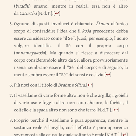
(
buddhi
) umano, mentre in realtà, essa non è altro
da
Caturtha
[N.d.T.].
[
↩
]
Ognuno di questi involucri è chiamato
Ātman
all’unico
scopo di contraddire l’idea che il
kośa
precedente debba
essere considerato come “il Sé”. [Così, per esempio, l’uomo
volgare identifica il Sé con il proprio corpo
(
annamayakośa
). Ma quando si riesce a distaccare dal
corpo considerandolo altro da Sé, allora provvisoriamente
i sensi sembrano essere il “Sé” del corpo; e di seguito, la
mente sembra essere il “Sé” dei sensi e così via.
[
↩
]
Più noti con il titolo di
Brahma Sūtra
.
[
↩
]
Il vasellame di varie forme altro non è che argilla; i gioielli
di vario uso e foggia altro non sono che oro; le forbici, il
coltello e la spada altro non sono che ferro [N.d.T.].
[
↩
]
Proprio perché il vasellame è pura apparenza, mentre la
sostanza reale è l’argilla, così l’effetto è pura apparenza
sovrapposta alla causa, la quale soltanto è reale [N.d.T.].
[
↩
]