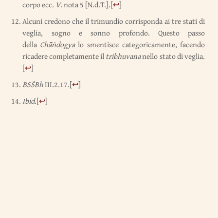
corpo ecc.
V
. nota 5 [N.d.T.].
[
↩
]
Alcuni credono che il trimundio corrisponda ai tre stati di
veglia, sogno e sonno profondo. Questo passo
della
Chāṅdogya
lo smentisce categoricamente, facendo
ricadere completamente il
tribhuvana
nello stato di veglia.
[
↩
]
BSŚBh
III.2.17.
[
↩
]
Ibid
.
[
↩
]