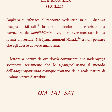
Smṛti
(
BhG
XIII.12).
(
VS
III.2.17.)
Śaṃkara si riferisce al racconto vedāntico in cui Bhādhva
13
insegna a Bāśkali
in totale silenzio; e si riferisce alla
narrazione del
Mahābhārata
dove, dopo aver mostrato la sua
14
forma universale, Nārāyaṇa ammonì Nārada
a non pensare
che egli avesse davvero una forma.
Il lettore a partire da ora dovrà convincersi che Bādarāyaṇa
sosteneva seriamente che le
Upaniṣad
usano il metodo
dell’
adhyāropāpavāda
ovunque trattano della reale natura di
Brahman privo d’attributi.
OṂ TAT SAT