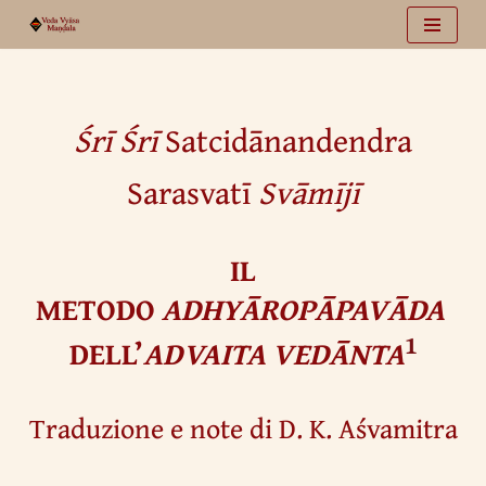
Vai
al
contenuto
Śrī Śrī
Satcidānandendra
Sarasvatī
Svāmījī
IL
METODO
ADHYĀROPĀPAVĀDA
1
DELL’
ADVAITA VEDĀNTA
Traduzione e note di D. K. Aśvamitra