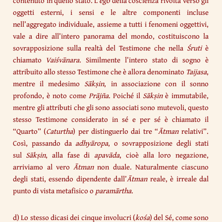
contenuto in quello stato. L’
ego
della coscienza rivolta verso gli
oggetti esterni, i sensi e le altre componenti incluse
nell’aggregato individuale, assieme a tutti i fenomeni oggettivi,
vale a dire all’intero panorama del mondo, costituiscono la
sovrapposizione sulla realtà del Testimone che nella
Śruti
è
chiamato
Vaiśvānara
. Similmente l’intero stato di sogno è
attribuito allo stesso Testimone che è allora denominato
Taijasa
,
mentre il medesimo
Sākṣin
, in associazione con il sonno
profondo, è noto come
Prājña
. Poiché il
Sākṣin
è immutabile,
mentre gli attributi che gli sono associati sono mutevoli, questo
stesso Testimone considerato in sé e per sé è chiamato il
“Quarto” (
Caturtha
) per distinguerlo dai tre “
Ātman
relativi”.
Così, passando da
adhyāropa
, o sovrapposizione degli stati
sul
Sākṣin
, alla fase di
apavāda
, cioè alla loro negazione,
arriviamo al vero
Ātman
non duale. Naturalmente ciascuno
degli stati, essendo dipendente dall’
Ātman
reale, è irreale dal
punto di vista metafisico o
paramārtha
.
d) Lo stesso dicasi dei cinque involucri (
kośa
) del Sé, come sono