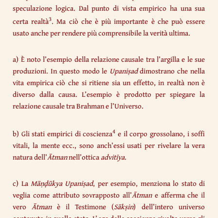
speculazione logica. Dal punto di vista empirico ha una sua
3
certa realtà
. Ma ciò che è più importante è che può essere
usato anche per rendere più comprensibile la verità ultima.
a) È noto l’esempio della relazione causale tra l’argilla e le sue
produzioni. In questo modo le
Upaniṣad
dimostrano che nella
vita empirica ciò che si ritiene sia un effetto, in realtà non è
diverso dalla causa. L’esempio è prodotto per spiegare la
relazione causale tra Brahman e l’Universo.
4
b) Gli stati empirici di coscienza
e il corpo grossolano, i soffi
vitali, la mente ecc., sono anch’essi usati per rivelare la vera
natura dell’
Ātman
nell’ottica
advitīya
.
c) La
Māṇḑūkya Upaniṣad
, per esempio, menziona lo stato di
veglia come attributo sovrapposto all’
Ātman
e afferma che il
vero
Ātman
è il Testimone (
Sākṣin
) dell’intero universo