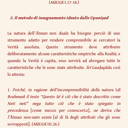
(
MāUGK
I.17-18.)
2. Il metodo di insegnamento ideato dalle Upaniṣad
La natura dell’
Ātman
non duale ha bisogno perciò di uno
strumento adatto per rendere comprensibile ai cercatori la
Verità assoluta. Questo strumento deve attribuire
deliberatamente alcune caratteristiche empiriche alla Realtà; e
quando la Verità è capita, esso servirà ad abrogare tutte le
caratteristiche che le sono state attribuite.
Śrī
Gauḍapāda così
lo attesta:
1.
Poiché, in ragione dell’incomprensibilità della natura
(
di
Brahman
)
il testo “Questo Sé è ciò che è stato descritto come
Neti neti” nega tutto ciò che è stato spiegato in
precedenza
[come mezzo per conoscerLo]
, ne deriva che
l’Ātman non-nato esiste
[al di là degli attributi che gli sono
sovrapposti]. (
MāUGK
III.26.)​