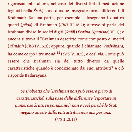
rigorosamente, allora, nel caso dei diversi tipi di meditazione
ingiunti nella
Śruti
, sono dunque insegnate forme differenti di
Brahman? Da una parte, per esempio, s’insegnano i quattro
quarti (
pāda
) di Brahman (
ChU
III.18.2); altrove si parla del
Brahman diviso in sedici digiti (
kalā
) (
Praśna Upaniṣad
, VI.1); e
ancora si trova il “Brahman descritto come composto di meriti
(
vāmāni
) (
ChU
IV.15.3); oppure, quando è chiamato
Vaiśvānara
,
12
ha come corpo i tre mondi
(
ChU
V.18.2), e così via. Come può
essere che Brahman sia del tutto diverso da quelle
caratteristiche quando è condizionato dai suoi attributi? A ciò
risponde Bādarāyaṇa:
Se si obietta che
(
Brahman non può essere privo di
caratteristiche
)
sulla base delle differenze
(
riportate in
numerose Śruti, rispondiamo:
)
non è così perché le Śruti
negano queste differenti attribuzioni una per una.
(
VS
III.2.12)