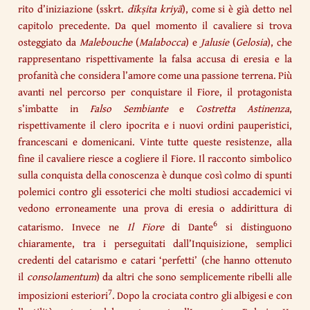
rito d’iniziazione (sskrt.
dīkṣita kriyā
), come si è già detto nel
capitolo precedente. Da quel momento il cavaliere si trova
osteggiato da
Malebouche
(
Malabocca
) e
Jalusie
(
Gelosia
), che
rappresentano rispettivamente la falsa accusa di eresia e la
profanità che considera l’amore come una passione terrena. Più
avanti nel percorso per conquistare il Fiore, il protagonista
s’imbatte in
Falso Sembiante
e
Costretta Astinenza
,
rispettivamente il clero ipocrita e i nuovi ordini pauperistici,
francescani e domenicani. Vinte tutte queste resistenze, alla
fine il cavaliere riesce a cogliere il Fiore. Il racconto simbolico
sulla conquista della conoscenza è dunque così colmo di spunti
polemici contro gli essoterici che molti studiosi accademici vi
vedono erroneamente una prova di eresia o addirittura di
6
catarismo. Invece ne
Il Fiore
di Dante
si distinguono
chiaramente, tra i perseguitati dall’Inquisizione, semplici
credenti del catarismo e catari ‘perfetti’ (che hanno ottenuto
il
consolamentum
) da altri che sono semplicemente ribelli alle
7
imposizioni esteriori
. Dopo la crociata contro gli albigesi e con