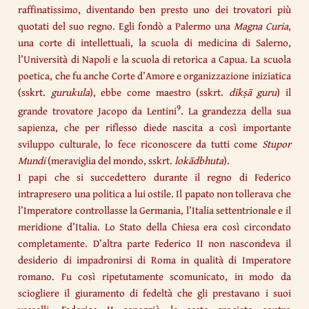
raffinatissimo, diventando ben presto uno dei trovatori più
quotati del suo regno. Egli fondò a Palermo una
Magna Curia
,
una corte di intellettuali, la scuola di medicina di Salerno,
l’Università di Napoli e la scuola di retorica a Capua. La scuola
poetica, che fu anche Corte d’Amore e organizzazione iniziatica
(sskrt.
gurukula
), ebbe come maestro (sskrt.
dīkṣā guru
) il
9
grande trovatore Jacopo da Lentini
. La grandezza della sua
sapienza, che per riflesso diede nascita a così importante
sviluppo culturale, lo fece riconoscere da tutti come
Stupor
Mundi
(meraviglia del mondo, sskrt.
lokādbhuta
).
I papi che si succedettero durante il regno di Federico
intrapresero una politica a lui ostile. Il papato non tollerava che
l’Imperatore controllasse la Germania, l’Italia settentrionale e il
meridione d’Italia. Lo Stato della Chiesa era così circondato
completamente. D’altra parte Federico II non nascondeva il
desiderio di impadronirsi di Roma in qualità di Imperatore
romano. Fu così ripetutamente scomunicato, in modo da
sciogliere il giuramento di fedeltà che gli prestavano i suoi