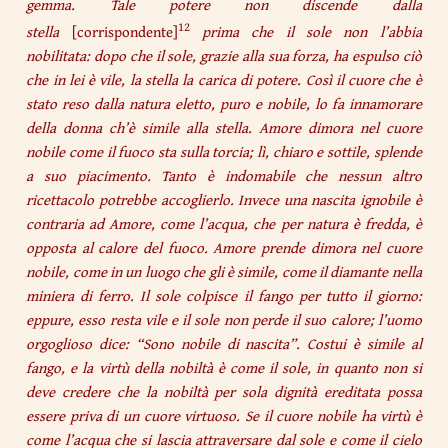
gemma. Tale potere non discende dalla
12
stella
[corrispondente]
prima che il sole non l’abbia
nobilitata: dopo che il sole, grazie alla sua forza, ha espulso ciò
che in lei è vile, la stella la carica di potere. Così il cuore che è
stato reso dalla natura eletto, puro e nobile, lo fa innamorare
della donna ch’è simile alla stella. Amore dimora nel cuore
nobile come il fuoco sta sulla torcia; lì, chiaro e sottile, splende
a suo piacimento. Tanto è indomabile che nessun altro
ricettacolo potrebbe accoglierlo. Invece una nascita ignobile è
contraria ad Amore, come l’acqua, che per natura è fredda, è
opposta al calore del fuoco. Amore prende dimora nel cuore
nobile, come in un luogo che gli è simile, come il diamante nella
miniera di ferro. Il sole colpisce il fango per tutto il giorno:
eppure, esso resta vile e il sole non perde il suo calore; l’uomo
orgoglioso dice: “Sono nobile di nascita”. Costui è simile al
fango, e la virtù della nobiltà è come il sole, in quanto non si
deve credere che la nobiltà per sola dignità ereditata possa
essere priva di un cuore virtuoso. Se il cuore nobile ha virtù è
come l’acqua che si lascia attraversare dal sole e come il cielo