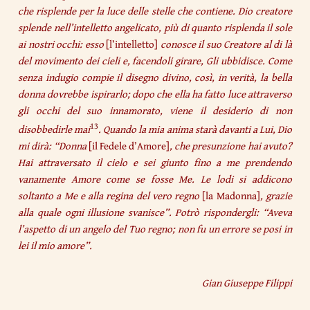
che risplende per la luce delle stelle che contiene. Dio creatore
splende nell’intelletto angelicato, più di quanto risplenda il sole
ai nostri occhi: esso
[l’intelletto]
conosce il suo Creatore al di là
del movimento dei cieli e, facendoli girare, Gli ubbidisce. Come
senza indugio compie il disegno divino, così, in verità, la bella
donna dovrebbe ispirarlo; dopo che ella ha fatto luce attraverso
gli occhi del suo innamorato, viene il desiderio di non
13
disobbedirle mai
. Quando la mia anima starà davanti a Lui, Dio
mi dirà: “Donna
[il Fedele d’Amore]
, che presunzione hai avuto?
Hai attraversato il cielo e sei giunto fino a me prendendo
vanamente Amore come se fosse Me. Le lodi si addicono
soltanto a Me e alla regina del vero regno
[la Madonna]
, grazie
alla quale ogni illusione svanisce”. Potrò rispondergli: “Aveva
l’aspetto di un angelo del Tuo regno; non fu un errore se posi in
lei il mio amore”.
Gian Giuseppe Filippi