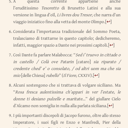
A questa corrente appartiene anche
l’eruditissimo
Tesoretto
di Brunetto Latini e alla sua
versione in lingua d’oïl,
Li livres dou Tresor
, che narra d’un
viaggio iniziatico fino alla vetta del monte Olimpo.
[
↩
]
Considerata l’importanza tradizionale del Sommo Poeta,
tralasciamo di trattarne in questo capitolo; dedicheremo,
infatti, maggior spazio a Dante nei prossimi capitoli.
[
↩
]
Così Dante fa parlare Malabocca: “
Sed i’ truovo in cittade o
in castello / Colà ove Patarin
[cataro]
sia riparato /
credente ched’ e’ o consolato, / od altri uom ma che sia
mio
[delle Chiesa]
rubello
” (
Il Fiore
, CXXIV).
[
↩
]
Alcuni sostengono che si trattava di volgare siciliano. Ma
“
Rosa fresca aulentissima ch’appari in ver l’estate, le
donne ti desiano pulzelle e maritate
…” del giullare Cielo
d’Alcamo non somiglia in nulla alla parlata siciliana.
[
↩
]
I più importanti discepoli di Jacopo furono, oltre allo stesso
Imperatore, i suoi figli re Enzo e Manfredi, Pier della