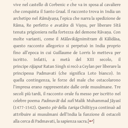
vive nel castello di Corbenic e che va in sposa al cavaliere
che conquista il Santo Graal. Il racconto trova in India un
archetipo nel
Rāmāyaṇa
, l’epica che narra la spedizione de
Rāma, Re perfetto e
avatāra
di Viṣṇu, per liberare Sītā
tenuta prigioniera nella fortezza del demone Rāvaṇa. Con
molte varianti, come il
Mālavikāgnimitram
di Kālidāsa,
questo racconto allegorico si perpetuò in India proprio
fino all’epoca in cui Guillaume de Lorris lo metteva per
iscritto. Infatti, a metà del XIII secolo, il
principe
rājaput
Ratan Singh si recò a Ceylan per liberare la
principessa Padmavati (che significa Loto bianco). In
quella contingenza, le forze del male che ostacolarono
l’impresa erano rappresentate dalle orde musulmane. Tre
secoli più tardi, il racconto orale fu messo per iscritto nel
celebre poema
Padmavāt
dal
sufi
Malik Muhammad Jāyasī
(1477-1542). Questo
pīr
della
tariqa
Chištiyya continuò ad
attribuire ai musulmani dell’India la funzione di ostacoli
alla cerca di Padmavati, la sapienza sacra.
[
↩
]