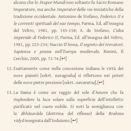
alcuno che lo
Stupor Mundi
non soltanto fu Sacro Romano
Imperatore, ma anche
Imperator
delle vie iniziatiche della
tradizione occidentale. Antonino de Stefano,
Federico II e
le correnti spirituali del suo tempo
, Parma, Ed. all’insegna
del Veltro, 1981, pp. 145-158; A. de Stefano,
L’idea
imperiale di Federico II
, Parma, Ed. all’insegna del Veltro,
1981, pp. 223-234; Nuccio D’Anna,
Il segreto dei trovatori.
Sapienza e poesia nell’Europa medievale
, Rimini, Il
Cerchio, 2005, pp. 72-76.
[
↩
]
Esattamente come nella concezione indiana le virtù dei
nove pianeti [sskrt.
navagraha
] si riflettono nei poteri
delle nove pietre prezione [sskrt.
navaratna
].
[
↩
]
La Dama è come un raggio del sole d’Amore che fa
risplendere la luce solare sulla superficie dell’intelletto
purificato nel cuore nobile. Si noti la somiglianza con
la
ābhāsavāda
(dottrina del riflesso) della
Brahma
vidyā
insegnata dall’Induismo.
[
↩
]