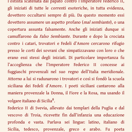
l’ostilità scatenata dal papato contro l’Imperatore Federico II,
gli iniziati di tutte le correnti esoteriche, in tutta evidenza,
dovettero occultarsi sempre di più. Da questo momento essi
dovettero assumere un aspetto profano (
mal sembiante
), o una
copertura assunta falsamente. Anche gli iniziati dunque si
camuffarono da
Falso Sembiante
. Durante e dopo la crociata
contro i catari, trovatori e Fedeli d’Amore cercarono rifugio
presso le corti dei sovrani che simpatizzavano con loro o che
erano essi stessi degli iniziati. Di particolare importanza fu
l’accoglienza che l’Imperatore Federico II concesse ai
fuggiaschi provenzali nel suo regno dell’Italia meridionale.
Attorno a lui si radunarono i trovatori e così si fondò la scuola
siciliana dei Fedeli d’Amore. I poeti siciliani cantarono alla
maniera provenzale la Donna, il Fiore e la Rosa, ma usando il
8
volgare italiano di Sicilia
.
Federico II di Svevia, allevato dai templari della Puglia e dal
vescovo di Troia, ricevette fin dall’infanzia una educazione
profonda e vasta. Parlava sei lingue: latino, italiano di
Sicilia, tedesco, provenzale, greco e arabo. Fu poeta