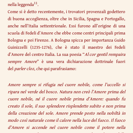
11
nella leggenda
.
Come si è detto recentemente, i trovatori provenzali godettero
di buona accoglienza, oltre che in Sicilia, Spagna e Portogallo,
anche nell’Italia settentrionale. Essi furono all’origine di una
scuola di Fedeli d’Amore che ebbe come centri principali prima
Bologna e poi Firenze. A Bologna spicca per importanza Guido
Guinizzelli (1235-1276), che è stato il maestro dei Fedeli
d’Amore del centro Italia. La sua poesia “
Al cor gentil rempaira
sempre Amore
” è una vera dichiarazione dottrinale fuori
del
parler cloz
, che qui parafrasiamo:
Amore sempre si rifugia nel cuore nobile, come l’uccello si
ripara nel verde del bosco. Natura non creò l’Amore prima del
cuore nobile, né il cuore nobile prima d’Amore: quando fu
creato il sole, il suo splendore risplendette subito e non prima
della creazione del sole. Amore prende posto nella nobiltà in
modo così naturale come il calore nella luce del fuoco. Il fuoco
d’Amore si accende nel cuore nobile come il potere nella