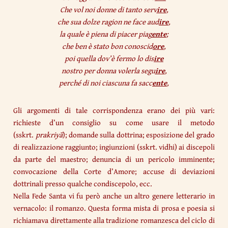
Che vol noi donne di tanto serv
ire
,
che sua dolze ragion ne face aud
ire
,
la quale è piena di piacer piag
ente
;
che ben è stato bon conoscid
ore
,
poi quella dov’è fermo lo dis
ire
nostro per donna volerla segu
ire
,
perché di noi ciascuna fa sacc
ente
,
Gli argomenti di tale corrispondenza erano dei più vari:
richieste d’un consiglio su come usare il metodo
(sskrt.
prakriyā
); domande sulla dottrina; esposizione del grado
di realizzazione raggiunto; ingiunzioni (sskrt. vidhi) ai discepoli
da parte del maestro; denuncia di un pericolo imminente;
convocazione della Corte d’Amore; accuse di deviazioni
dottrinali presso qualche condiscepolo, ecc.
Nella Fede Santa vi fu però anche un altro genere letterario in
vernacolo: il romanzo. Questa forma mista di prosa e poesia si
richiamava direttamente alla tradizione romanzesca del ciclo di