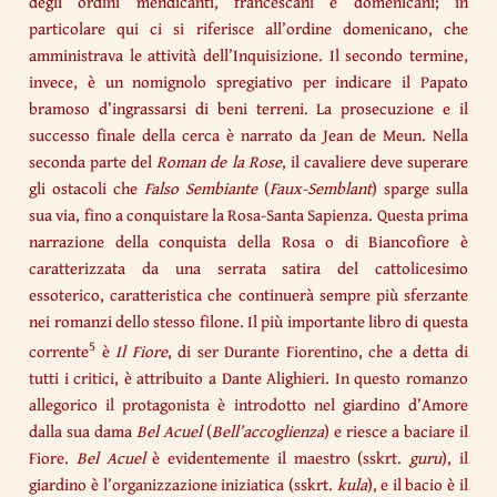
degli ordini mendicanti, francescani e domenicani; in
particolare qui ci si riferisce all’ordine domenicano, che
amministrava le attività dell’Inquisizione. Il secondo termine,
invece, è un nomignolo spregiativo per indicare il Papato
bramoso d’ingrassarsi di beni terreni. La prosecuzione e il
successo finale della cerca è narrato da Jean de Meun. Nella
seconda parte del
Roman de la Rose
, il cavaliere deve superare
gli ostacoli che
Falso Sembiante
(
Faux-Semblant
) sparge sulla
sua via, fino a conquistare la Rosa-Santa Sapienza. Questa prima
narrazione della conquista della Rosa o di Biancofiore è
caratterizzata da una serrata satira del cattolicesimo
essoterico, caratteristica che continuerà sempre più sferzante
nei romanzi dello stesso filone. Il più importante libro di questa
5
corrente
è
Il Fiore
, di ser Durante Fiorentino, che a detta di
tutti i critici, è attribuito a Dante Alighieri. In questo romanzo
allegorico il protagonista è introdotto nel giardino d’Amore
dalla sua dama
Bel Acuel
(
Bell’accoglienza
) e riesce a baciare il
Fiore.
Bel Acuel
è evidentemente il maestro (sskrt.
guru
), il
giardino è l’organizzazione iniziatica (sskrt.
kula
), e il bacio è il