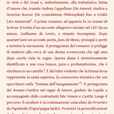
re Artù e del Graal e, indirettamente, alla trattatistica latina
d’Amore che, tramite Andrea Cappellano (
De Amore
), risaliva a
Severino Boezio (
De consolatione Philosophiæ
) fino a Ovidio
2
(
Ars Amatoria
)
. Il primo romanzo ad apparire fu
Le roman de
la Rose
. Si tratta d’un racconto allegorico iniziato nel 1237 da un
autore, Guillaume de Lorris, e rimasto incompiuto. Dopo
quarant’anni un secondo poeta, Jean de Meun, proseguì e portò
a termine la narrazione. Il protagonista del romanzo si prefigge
di mettersi alla cerca di una donna sconosciuta che egli ama
dopo averla vista in sogno. Questa dama è misteriosamente
identificata a una rosa bianca, pura e profumatissima, che è
3
rinchiusa in un castello
. È del tutto evidente che la Donna-Rosa
rappresenta la santa sapienza, la conoscenza iniziatica che usa
4
specchiarsi nella “fontana dell’insegnamento”
. Il protagonista
del
Roman
s’inoltra nel regno di Amore, guidato da Cupido e
accompagnato dalle contrastanti fate Venere e
Castità
. Lungo il
percorso il cavaliere è in continuazione ostacolato da
Povertà
e
da
Papelardie
(Papa/pappa lardo).
Povertà
è la personificazione