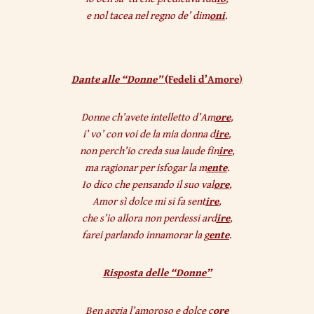
e nol tacea nel regno de’ dim
oni
.
Dante alle “Donne”
(Fedeli d’Amore
)
Donne ch’avete intelletto d’Am
ore
,
i’ vo’ con voi de la mia donna d
ire
,
non perch’io creda sua laude fin
ire
,
ma ragionar per isfogar la m
ente
.
Io dico che pensando il suo val
ore
,
Amor sì dolce mi si fa sent
ire
,
che s’io allora non perdessi ard
ire
,
farei parlando innamorar la g
ente
.
Risposta delle “Donne”
Ben aggia l’amoroso e dolce c
ore