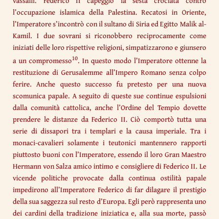
vassalli. Federico II capeggiò la sesta crociata contro
l’occupazione islamica della Palestina. Recatosi in Oriente,
l’Imperatore s’incontrò con il sultano di Siria ed Egitto Malik al-
Kamil. I due sovrani si riconobbero reciprocamente come
iniziati delle loro rispettive religioni, simpatizzarono e giunsero
10
a un compromesso
. In questo modo l’Imperatore ottenne la
restituzione di Gerusalemme all’Impero Romano senza colpo
ferire. Anche questo successo fu pretesto per una nuova
scomunica papale. A seguito di queste sue continue espulsioni
dalla comunità cattolica, anche l’Ordine del Tempio dovette
prendere le distanze da Federico II. Ciò comportò tutta una
serie di dissapori tra i templari e la causa imperiale. Tra i
monaci-cavalieri solamente i teutonici mantennero rapporti
piuttosto buoni con l’Imperatore, essendo il loro Gran Maestro
Hermann von Salza amico intimo e consigliere di Federico II. Le
vicende politiche provocate dalla continua ostilità papale
impedirono all’Imperatore Federico di far dilagare il prestigio
della sua saggezza sul resto d’Europa. Egli però rappresenta uno
dei cardini della tradizione iniziatica e, alla sua morte, passò