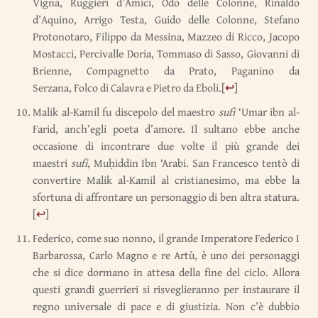
Vigna, Ruggieri d’Amici, Odo delle Colonne, Rinaldo
d’Aquino, Arrigo Testa, Guido delle Colonne, Stefano
Protonotaro, Filippo da Messina, Mazzeo di Ricco, Jacopo
Mostacci, Percivalle Doria, Tommaso di Sasso, Giovanni di
Brienne, Compagnetto da Prato, Paganino da
Serzana, Folco di Calavra e Pietro da Eboli.
[
↩
]
Malik al-Kamil fu discepolo del maestro
sufi
‘Umar ibn al-
Farid, anch’egli poeta d’amore. Il sultano ebbe anche
occasione di incontrare due volte il più grande dei
maestri
sufi
, Muḥiddin Ibn ‘Arabi. San Francesco tentò di
convertire Malik al-Kamil al cristianesimo, ma ebbe la
sfortuna di affrontare un personaggio di ben altra statura.
[
↩
]
Federico, come suo nonno, il grande Imperatore Federico I
Barbarossa, Carlo Magno e re Artù, è uno dei personaggi
che si dice dormano in attesa della fine del ciclo. Allora
questi grandi guerrieri si risveglieranno per instaurare il
regno universale di pace e di giustizia. Non c’è dubbio