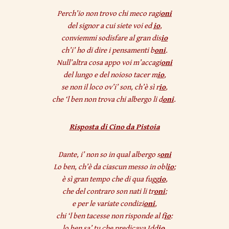
Perch’io non trovo chi meco ragi
oni
del signor a cui siete voi ed
io
,
conviemmi sodisfare al gran dis
io
ch’i’ ho di dire i pensamenti b
oni
.
Null’altra cosa appo voi m’accagi
oni
del lungo e del noioso tacer m
io
,
se non il loco ov’i’ son, ch’è sì r
io
,
che ‘l ben non trova chi albergo li d
oni
.
Risposta di Cino da Pistoia
Dante, i’ non so in qual albergo s
oni
Lo ben, ch’è da ciascun messo in obl
io
;
è sì gran tempo che di qua fugg
io
,
che del contraro son nati li tr
oni
;
e per le variate condizi
oni
,
chi ‘l ben tacesse non risponde al f
io
:
lo ben sa’ tu che predicava Idd
io
,