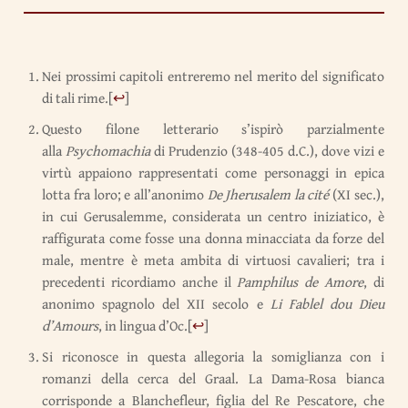
Nei prossimi capitoli entreremo nel merito del significato
di tali rime.
[
↩
]
Questo filone letterario s’ispirò parzialmente
alla
Psychomachia
di Prudenzio (348-405 d.C.), dove vizi e
virtù appaiono rappresentati come personaggi in epica
lotta fra loro; e all’anonimo
De Jherusalem la cité
(XI sec.),
in cui Gerusalemme, considerata un centro iniziatico, è
raffigurata come fosse una donna minacciata da forze del
male, mentre è meta ambita di virtuosi cavalieri; tra i
precedenti ricordiamo anche il
Pamphilus de Amore
, di
anonimo spagnolo del XII secolo e
Li Fablel dou Dieu
d’Amours
, in lingua d’Oc.
[
↩
]
Si riconosce in questa allegoria la somiglianza con i
romanzi della cerca del Graal. La Dama-Rosa bianca
corrisponde a Blanchefleur, figlia del Re Pescatore, che