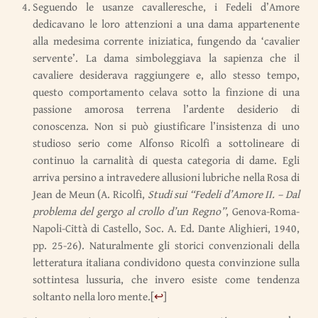
Seguendo le usanze cavalleresche, i Fedeli d’Amore
dedicavano le loro attenzioni a una dama appartenente
alla medesima corrente iniziatica, fungendo da ‘cavalier
servente’. La dama simboleggiava la sapienza che il
cavaliere desiderava raggiungere e, allo stesso tempo,
questo comportamento celava sotto la finzione di una
passione amorosa terrena l’ardente desiderio di
conoscenza. Non si può giustificare l’insistenza di uno
studioso serio come Alfonso Ricolfi a sottolineare di
continuo la carnalità di questa categoria di dame. Egli
arriva persino a intravedere allusioni lubriche nella Rosa di
Jean de Meun (A. Ricolfi,
Studi sui “Fedeli d’Amore II. – Dal
problema del gergo al crollo d’un Regno”
, Genova-Roma-
Napoli-Città di Castello, Soc. A. Ed. Dante Alighieri, 1940,
pp. 25-26). Naturalmente gli storici convenzionali della
letteratura italiana condividono questa convinzione sulla
sottintesa lussuria, che invero esiste come tendenza
soltanto nella loro mente.
[
↩
]