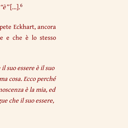
6
 “è”
[…].
ipete Eckhart, ancora
e e che è lo stesso
il suo essere è il suo
ima cosa. Ecco perché
noscenza è la mia, ed
gue che il suo essere,