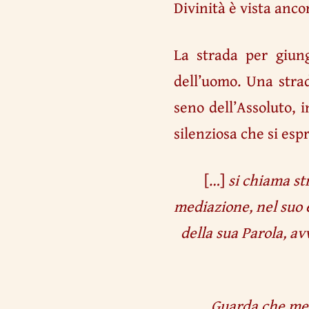
Divinità è vista ancor
La strada per giung
dell’uomo. Una stra
seno dell’Assoluto, 
silenziosa che si esp
[…]
si chiama st
mediazione, nel suo 
della sua Parola, av
Guarda che mera