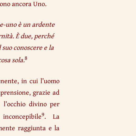
sono ancora Uno.
due-uno è un ardente
ernità. È due, perché
l suo conoscere e la
8
osa sola.
anente, in cui l’uomo
mprensione, grazie ad
 l’occhio divino per
9
nconcepibile
. La
mente raggiunta e la