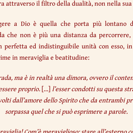
a attraverso il filtro della dualità, non nella sua
ere a Dio è quella che porta più lontano da
da che non è più una distanza da percorrere
in perfetta ed indistinguibile unità con esso, 
rime in meraviglia e beatitudine:
rada, ma è in realtà una dimora, ovvero il cont
essere proprio.
[…]
l’esser condotti su questa str
volti dall’amore dello Spirito che da entrambi p
sorpassa quel che si può esprimere a parole.
viglia! Com’è meraviglioso: stare all’esterno c