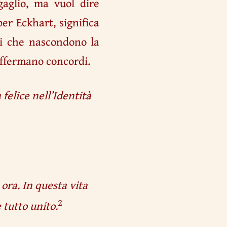
aglio, ma vuol dire
per Eckhart, significa
li che nascondono la
 affermano concordi.
felice nell’Identità
ora. In questa vita
2
 tutto unito.