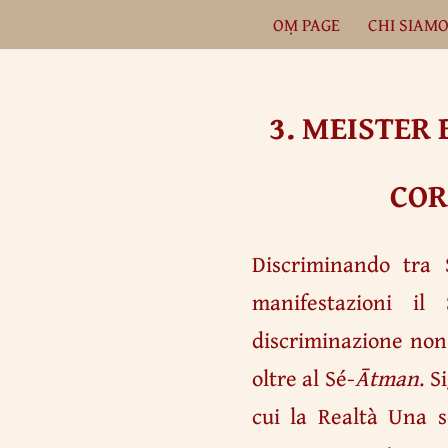
OṂ PAGE
CHI SIAM
Vai
al
contenuto
3.
MEISTER 
COR
Discriminando tra 
manifestazioni il
discriminazione non 
oltre al Sé-
Ātman
. S
cui la Realtà Una s