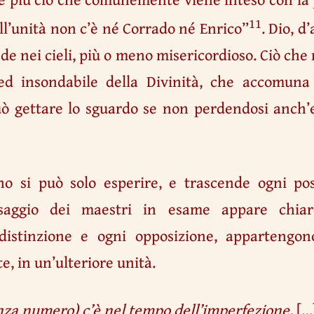
11
ll’unità non c’è né Corrado né Enrico”
. Dio, d
de nei cieli, più o meno misericordioso. Ciò ch
 ed insondabile della Divinità, che accomun
ò gettare lo sguardo se non perdendosi anch’e
no si può solo esperire, e trascende ogni pos
ssaggio dei maestri in esame appare chiaro
 distinzione e ogni opposizione, appartengon
, in un’ulteriore unità.
za numero) c’è nel tempo dell’imperfezione.
[…