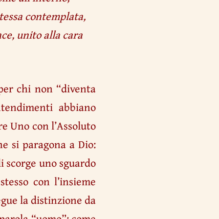
stessa contemplata,
ace, unito alla cara
 per chi non “diventa
ntendimenti abbiano
e Uno con l’Assoluto
e si paragona a Dio:
li scorge uno sguardo
 stesso con l’insieme
gue la distinzione da
a parola “uomo”; come