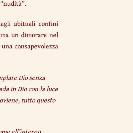
 “nudità”.
gli abituali confini
, ma un dimorare nel
in una consapevolezza
emplare Dio senza
ada in Dio con la luce
roviene, tutto questo
ome all’interno,