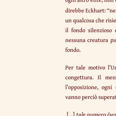
direbbe Eckhart: “ne
un qualcosa che risie
il fondo silenzioso
nessuna creatura pu
fondo.
Per tale motivo l’U
congettura. Il me
l’opposizione, ogni
vanno perciò superate
[…]
tale numero (sen