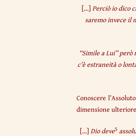
[…]
Perciò io dico 
saremo invece il 
“Simile a Lui” però
c’è estraneità o lon
Conoscere l’Assoluto
dimensione ulteriore
5
[…]
Dio deve
assolu