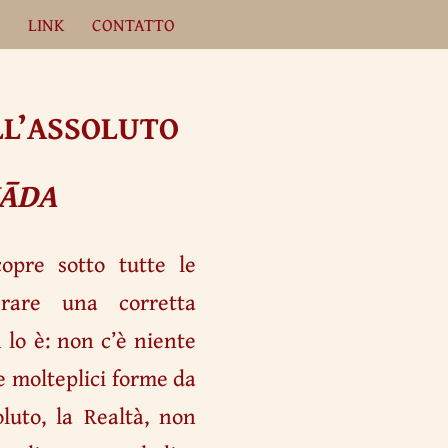
A
LINK
CONTATTO
LL’ASSOLUTO
VĀDA
opre sotto tutte le
erare una corretta
 lo è: non c’è niente
le molteplici forme da
luto, la Realtà, non