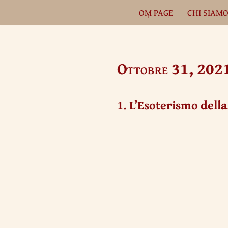
OṂ PAGE
CHI SIAM
Vai
al
contenuto
Ottobre 31, 202
1. L’Esoterismo dell