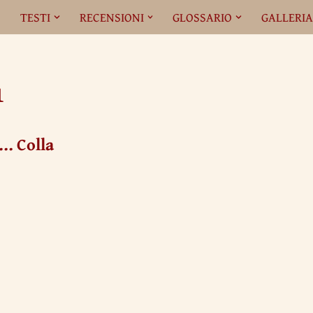
O
TESTI
RECENSIONI
GLOSSARIO
GALLERI
1
a… Colla