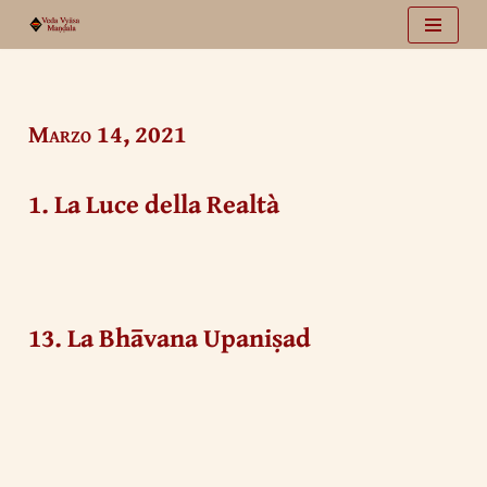
Vai
al
contenuto
Marzo 14, 2021
1. La Luce della Realtà
13. La Bhāvana Upaniṣad