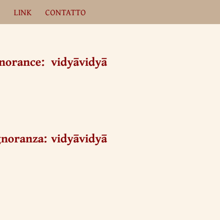
A
LINK
CONTATTO
norance: vidyāvidyā
gnoranza: vidyāvidyā