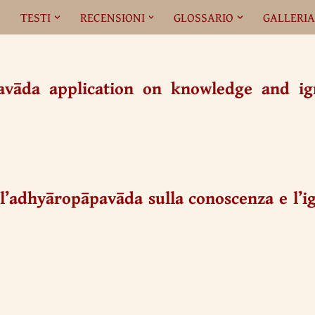
O
TESTI
RECENSIONI
GLOSSARIO
GALLERI
vāda application on knowledge and ig
ell’adhyāropāpavāda sulla conoscenza e l’i