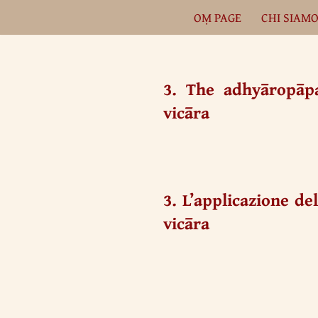
OṂ PAGE
CHI SIAM
Vai
al
contenuto
3. The adhyāropāpa
vicāra
3. L’applicazione d
vicāra