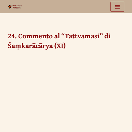
Vai
al
contenuto
24. Commento al “Tattvamasi” di
Śaṃkarācārya (XI)