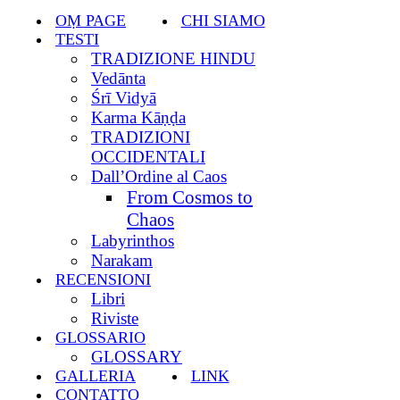
navigazione
di
OṂ PAGE
CHI SIAMO
navigazione
TESTI
TRADIZIONE HINDU
Vedānta
Śrī Vidyā
Karma Kāṇḍa
TRADIZIONI
OCCIDENTALI
Dall’Ordine al Caos
From Cosmos to
Chaos
Labyrinthos
Narakam
RECENSIONI
Libri
Riviste
GLOSSARIO
GLOSSARY
GALLERIA
LINK
CONTATTO