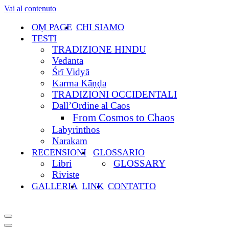
Vai al contenuto
OṂ PAGE
CHI SIAMO
TESTI
TRADIZIONE HINDU
Vedānta
Śrī Vidyā
Karma Kāṇḍa
TRADIZIONI OCCIDENTALI
Dall’Ordine al Caos
From Cosmos to Chaos
Labyrinthos
Narakam
RECENSIONI
GLOSSARIO
Libri
GLOSSARY
Riviste
GALLERIA
LINK
CONTATTO
Menu
di
Menu