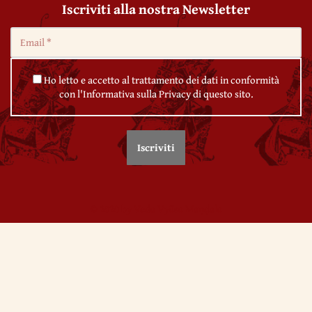
Iscriviti alla nostra Newsletter
Ho letto e accetto al trattamento dei dati in conformità
con l'Informativa sulla Privacy di questo sito.
© 2020 by Veda Vyāsa Maṇḍala
←
1. On the Gods and the World
←
2. On the Gods and the World
Utilizziamo i cookie per migliorare l'esperienza sul nostro sito.
Continuando ad utilizzare questo sito noi assumiamo che se ne accetti
l'impiego. Per maggiori informazioni su come
Gestire i cookie
Ok