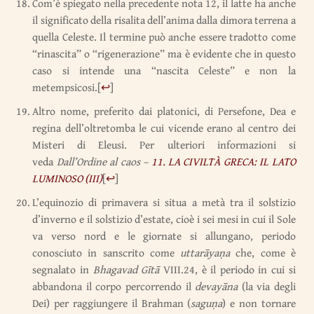
Com’è spiegato nella precedente nota 12, il latte ha anche
il significato della risalita dell’anima dalla dimora terrena a
quella Celeste. Il termine può anche essere tradotto come
“rinascita” o “rigenerazione” ma è evidente che in questo
caso si intende una “nascita Celeste” e non la
metempsicosi.
[
↩
]
Altro nome, preferito dai platonici, di Persefone, Dea e
regina dell’oltretomba le cui vicende erano al centro dei
Misteri di Eleusi. Per ulteriori informazioni si
veda
Dall’Ordine al caos –
11. LA CIVILTÀ GRECA: IL LATO
LUMINOSO (III)
[
↩
]
L’equinozio di primavera si situa a metà tra il solstizio
d’inverno e il solstizio d’estate, cioè i sei mesi in cui il Sole
va verso nord e le giornate si allungano, periodo
conosciuto in sanscrito come
uttarāyaṇa
che, come è
segnalato in
Bhagavad Gītā
VIII.24, è il periodo in cui si
abbandona il corpo percorrendo il
devayāna
(la via degli
Dei) per raggiungere il Brahman (
saguṇa
) e non tornare