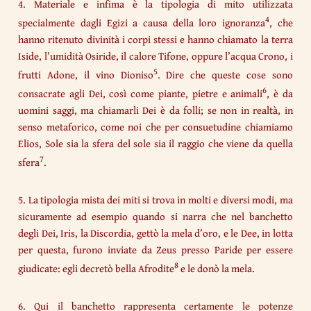
4. Materiale e infima è la tipologia di mito utilizzata
4
specialmente dagli Egizi a causa della loro ignoranza
, che
hanno ritenuto divinità i corpi stessi e hanno chiamato la terra
Iside, l’umidità Osiride, il calore Tifone, oppure l’acqua Crono, i
5
frutti Adone, il vino Dioniso
. Dire che queste cose sono
6
consacrate agli Dei, così come piante, pietre e animali
, è da
uomini saggi, ma chiamarli Dei è da folli; se non in realtà, in
senso metaforico, come noi che per consuetudine chiamiamo
Elios, Sole sia la sfera del sole sia il raggio che viene da quella
7
sfera
.
5. La tipologia mista dei miti si trova in molti e diversi modi, ma
sicuramente ad esempio quando si narra che nel banchetto
degli Dei, Iris, la Discordia, gettò la mela d’oro, e le Dee, in lotta
per questa, furono inviate da Zeus presso Paride per essere
8
giudicate: egli decretò bella Afrodite
e le donò la mela.
6. Qui il banchetto rappresenta certamente le potenze