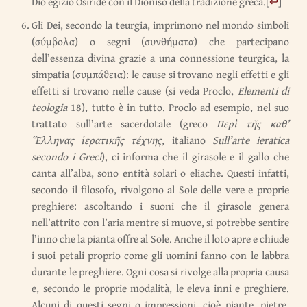
Dio egizio Osiride con il Dioniso della tradizione greca.
[
↩
]
Gli Dei, secondo la teurgia, imprimono nel mondo simboli
(σύμβολα) o segni (συνθήματα) che partecipano
dell’essenza divina grazie a una connessione teurgica, la
simpatia (συμπάϑεια): le cause si trovano negli effetti e gli
effetti si trovano nelle cause (si veda Proclo,
Elementi di
teologia
18), tutto è in tutto. Proclo ad esempio, nel suo
trattato sull’arte sacerdotale (greco
Περὶ τῆς καθ’
Ἕλληνας ἱερατικῆς τέχνης
, italiano
Sull’arte ieratica
secondo i Greci
), ci informa che il girasole e il gallo che
canta all’alba, sono entità solari o eliache. Questi infatti,
secondo il filosofo, rivolgono al Sole delle vere e proprie
preghiere: ascoltando i suoni che il girasole genera
nell’attrito con l’aria mentre si muove, si potrebbe sentire
l’inno che la pianta offre al Sole. Anche il loto apre e chiude
i suoi petali proprio come gli uomini fanno con le labbra
durante le preghiere. Ogni cosa si rivolge alla propria causa
e, secondo le proprie modalità, le eleva inni e preghiere.
Alcuni di questi segni o impressioni, cioè piante, pietre,