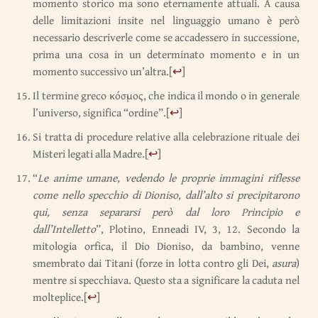
momento storico ma sono eternamente attuali. A causa
delle limitazioni insite nel linguaggio umano è però
necessario descriverle come se accadessero in successione,
prima una cosa in un determinato momento e in un
momento successivo un’altra.
[
↩
]
Il termine greco κόσμος, che indica il mondo o in generale
l’universo, significa “ordine”.
[
↩
]
Si tratta di procedure relative alla celebrazione rituale dei
Misteri legati alla Madre.
[
↩
]
“
Le anime umane, vedendo le proprie immagini riflesse
come nello specchio di Dioniso, dall’alto si precipitarono
qui, senza separarsi però dal loro Principio e
dall’Intelletto
”, Plotino, Enneadi IV, 3, 12. Secondo la
mitologia orfica, il Dio Dioniso, da bambino, venne
smembrato dai Titani (forze in lotta contro gli Dei,
asura
)
mentre si specchiava. Questo sta a significare la caduta nel
molteplice.
[
↩
]