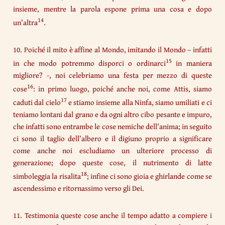
insieme, mentre la parola espone prima una cosa e dopo
14
un’altra
.
10. Poiché il mito è affine al Mondo, imitando il Mondo – infatti
15
in che modo potremmo disporci o ordinarci
in maniera
migliore? -, noi celebriamo una festa per mezzo di queste
16
cose
: in primo luogo, poiché anche noi, come Attis, siamo
17
caduti dal cielo
e stiamo insieme alla Ninfa, siamo umiliati e ci
teniamo lontani dal grano e da ogni altro cibo pesante e impuro,
che infatti sono entrambe le cose nemiche dell’anima; in seguito
ci sono il taglio dell’albero e il digiuno proprio a significare
come anche noi escludiamo un ulteriore processo di
generazione; dopo queste cose, il nutrimento di latte
18
simboleggia la risalita
; infine ci sono gioia e ghirlande come se
ascendessimo e ritornassimo verso gli Dei.
11. Testimonia queste cose anche il tempo adatto a compiere i