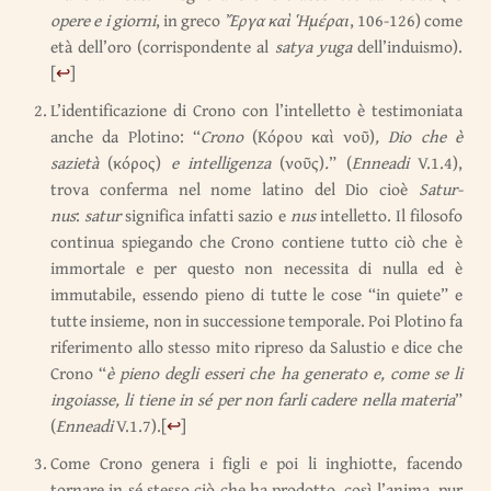
opere e i giorni
, in greco
Ἔργα καὶ Ἡμέραι
, 106-126) come
età dell’oro (corrispondente al
satya yuga
dell’induismo).
[
↩
]
L’identificazione di Crono con l’intelletto è testimoniata
anche da Plotino: “
Crono
(Κόρου καὶ νοῦ)
, Dio che è
sazietà
(κόρος)
e intelligenza
(νοῦς)
.
” (
Enneadi
V.1.4),
trova conferma nel nome latino del Dio cioè
Satur-
nus
:
satur
significa infatti sazio e
nus
intelletto. Il filosofo
continua spiegando che Crono contiene tutto ciò che è
immortale e per questo non necessita di nulla ed è
immutabile, essendo pieno di tutte le cose “in quiete” e
tutte insieme, non in successione temporale. Poi Plotino fa
riferimento allo stesso mito ripreso da Salustio e dice che
Crono “
è pieno degli esseri che ha generato e, come se li
ingoiasse, li tiene in sé per non farli cadere nella materia
”
(
Enneadi
V.1.7).
[
↩
]
Come Crono genera i figli e poi li inghiotte, facendo
tornare in sé stesso ciò che ha prodotto, così l’anima, pur