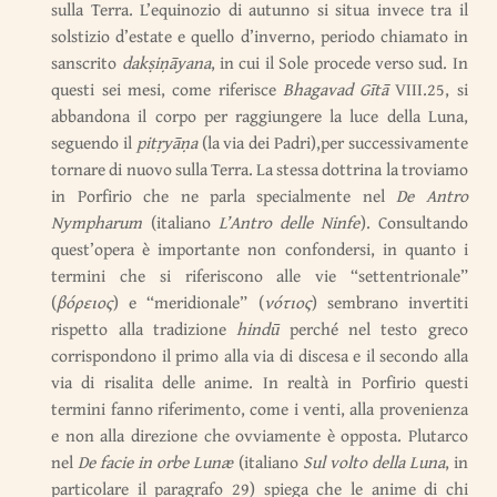
sulla Terra. L’equinozio di autunno si situa invece tra il
solstizio d’estate e quello d’inverno, periodo chiamato in
sanscrito
dakṣiṇāyana
, in cui il Sole procede verso sud. In
questi sei mesi, come riferisce
Bhagavad Gītā
VIII.25, si
abbandona il corpo per raggiungere la luce della Luna,
seguendo il
pitṛyāṇa
(la via dei Padri),per successivamente
tornare di nuovo sulla Terra. La stessa dottrina la troviamo
in Porfirio che ne parla specialmente nel
De Antro
Nympharum
(italiano
L’Antro delle Ninfe
). Consultando
quest’opera è importante non confondersi, in quanto i
termini che si riferiscono alle vie “settentrionale”
(
βόρειος
) e “meridionale” (
νότιος
) sembrano invertiti
rispetto alla tradizione
hindū
perché nel testo greco
corrispondono il primo alla via di discesa e il secondo alla
via di risalita delle anime. In realtà in Porfirio questi
termini fanno riferimento, come i venti, alla provenienza
e non alla direzione che ovviamente è opposta. Plutarco
nel
De facie in orbe Lunæ
(italiano
Sul volto della Luna
, in
particolare il paragrafo 29) spiega che le anime di chi