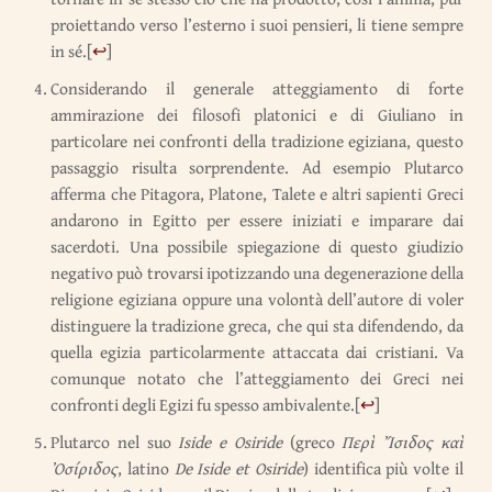
proiettando verso l’esterno i suoi pensieri, li tiene sempre
in sé.
[
↩
]
Considerando il generale atteggiamento di forte
ammirazione dei filosofi platonici e di Giuliano in
particolare nei confronti della tradizione egiziana, questo
passaggio risulta sorprendente. Ad esempio Plutarco
afferma che Pitagora, Platone, Talete e altri sapienti Greci
andarono in Egitto per essere iniziati e imparare dai
sacerdoti. Una possibile spiegazione di questo giudizio
negativo può trovarsi ipotizzando una degenerazione della
religione egiziana oppure una volontà dell’autore di voler
distinguere la tradizione greca, che qui sta difendendo, da
quella egizia particolarmente attaccata dai cristiani. Va
comunque notato che l’atteggiamento dei Greci nei
confronti degli Egizi fu spesso ambivalente.
[
↩
]
Plutarco nel suo
Iside e Osiride
(greco
Περὶ Ἴσιδος καὶ
Ὀσίριδος
, latino
De Iside et Osiride
) identifica più volte il