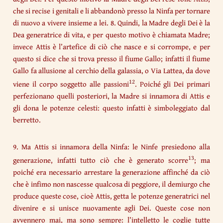
che si recise i genitali e li abbandonò presso la Ninfa per tornare
di nuovo a vivere insieme a lei. 8. Quindi, la Madre degli Dei è la
Dea generatrice di vita, e per questo motivo è chiamata Madre;
invece Attis è l’artefice di ciò che nasce e si corrompe, e per
questo si dice che si trova presso il fiume Gallo; infatti il fiume
Gallo fa allusione al cerchio della galassia, o Via Lattea, da dove
12
viene il corpo soggetto alle passioni
. Poiché gli Dei primari
perfezionano quelli posteriori, la Madre si innamora di Attis e
gli dona le potenze celesti: questo infatti è simboleggiato dal
berretto.
9. Ma Attis si innamora della Ninfa: le Ninfe presiedono alla
13
generazione, infatti tutto ciò che è generato scorre
; ma
poiché era necessario arrestare la generazione affinché da ciò
che è infimo non nascesse qualcosa di peggiore, il demiurgo che
produce queste cose, cioè Attis, getta le potenze generatrici nel
divenire e si unisce nuovamente agli Dei. Queste cose non
avvennero mai, ma sono sempre: l’intelletto le coglie tutte