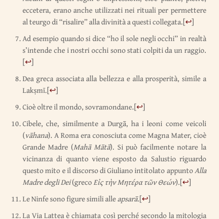
eccetera, erano anche utilizzati nei rituali per permettere
al teurgo di “risalire” alla divinità a questi collegata.
[
↩
]
Ad esempio quando si dice “ho il sole negli occhi” in realtà
s’intende che i nostri occhi sono stati colpiti da un raggio.
[
↩
]
Dea greca associata alla bellezza e alla prosperità, simile a
Lakṣmī.
[
↩
]
Cioè oltre il mondo, sovramondane.
[
↩
]
Cibele, che, similmente a Durgā, ha i leoni come veicoli
(
vāhana
). A Roma era conosciuta come Magna Mater, cioè
Grande Madre (
Mahā Mātā
). Si può facilmente notare la
vicinanza di quanto viene esposto da Salustio riguardo
questo mito e il discorso di Giuliano intitolato appunto
Alla
Madre degli Dei
(greco
Εἰς τὴν Μητέρα τῶν Θεών
).
[
↩
]
Le Ninfe sono figure simili alle
apsarā
.
[
↩
]
La Via Lattea è chiamata così perché secondo la mitologia