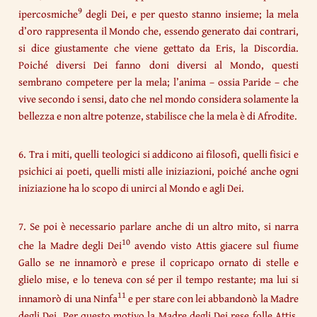
9
ipercosmiche
degli Dei, e per questo stanno insieme; la mela
d’oro rappresenta il Mondo che, essendo generato dai contrari,
si dice giustamente che viene gettato da Eris, la Discordia.
Poiché diversi Dei fanno doni diversi al Mondo, questi
sembrano competere per la mela; l’anima – ossia Paride – che
vive secondo i sensi, dato che nel mondo considera solamente la
bellezza e non altre potenze, stabilisce che la mela è di Afrodite.
6. Tra i miti, quelli teologici si addicono ai filosofi, quelli fisici e
psichici ai poeti, quelli misti alle iniziazioni, poiché anche ogni
iniziazione ha lo scopo di unirci al Mondo e agli Dei.
7. Se poi è necessario parlare anche di un altro mito, si narra
10
che la Madre degli Dei
avendo visto Attis giacere sul fiume
Gallo se ne innamorò e prese il copricapo ornato di stelle e
glielo mise, e lo teneva con sé per il tempo restante; ma lui si
11
innamorò di una Ninfa
e per stare con lei abbandonò la Madre
degli Dei. Per questo motivo la Madre degli Dei rese folle Attis,