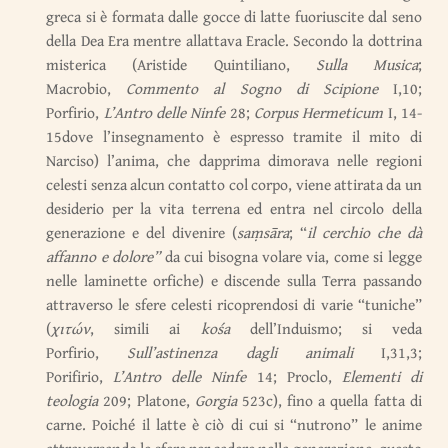
greca si è formata dalle gocce di latte fuoriuscite dal seno
della Dea Era mentre allattava Eracle. Secondo la dottrina
misterica (Aristide Quintiliano,
Sulla Musica
;
Macrobio,
Commento al Sogno di Scipione
I,10;
Porfirio,
L’Antro delle Ninfe
28;
Corpus Hermeticum
I, 14-
15dove l’insegnamento è espresso tramite il mito di
Narciso) l’anima, che dapprima dimorava nelle regioni
celesti senza alcun contatto col corpo, viene attirata da un
desiderio per la vita terrena ed entra nel circolo della
generazione e del divenire (
saṃsāra
; “
il cerchio che dà
affanno e dolore”
da cui bisogna volare via, come si legge
nelle laminette orfiche) e discende sulla Terra passando
attraverso le sfere celesti ricoprendosi di varie “tuniche”
(
χιτών
, simili ai
kośa
dell’Induismo; si veda
Porfirio,
Sull’astinenza dagli animali
I,31,3;
Porifirio,
L’Antro delle Ninfe
14; Proclo,
Elementi di
teologia
209; Platone,
Gorgia
523c), fino a quella fatta di
carne. Poiché il latte è ciò di cui si “nutrono” le anime