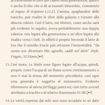
attraversando le sfere per cadere nella generazione, questo
è anche il cibo che si dà ai neonati (Macrobio,
Commento
al Sogno di Scipione
I,12,1). L’anima, spogliandosi delle
tuniche, può risalire le sfere della galassia e tornare alla
dimora celeste. Così il latte, nei Misteri, come anche sarà
più evidente in seguito, aveva probabilmente una doppia
valenza: una legata alla generazione e un’altra legata alla
risalita verso i Cieli. In effetti è proprio bevendo il latte di
Era che il semidio Eracle può ottenere l’immortalità. “
Da
uomo son diventato Dio: agnello, caddi nel latte
”
Orph.
Fragm.
, 32 f Kern.
[
↩
]
Cioè muta. Le Ninfe sono figure legate all’acqua, quindi,
proprio come l’acqua di un fiume scorre continuamente e
non è mai la stessa del momento precedente, così ogni
cosa generata è soggetta al mutamento. Evidente
riferimento al
πάντα ῥεῖ
(leggi
panta rei
, cioè
tutto scorre
)
attribuito a Eraclito e al relativo frammento 91 DK.
[
↩
]
Le verità espresse dai miti non sono accadute in un dato