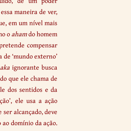
luído, de um poder
 essa maneira de ver,
e, em um nível mais
smo o
aham
do homem
e pretende compensar
a de ‘mundo externo’
aka
ignorante busca
do que ele chama de
ole dos sentidos e da
ação’, ele usa a ação
e ser alcançado, deve
do ao domínio da ação.