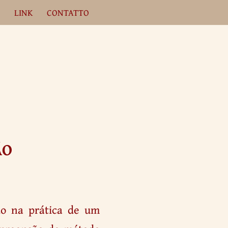
A
LINK
CONTATTO
ÃO
do na prática de um