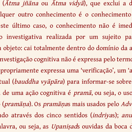
 (
Ātma jñāna
ou
Ātma vidyā
), que exclui a 
ualquer outro conhecimento é o conhecimento
este último caso, o conhecimento não é imed
o investigativa realizada por um sujeito p
objeto: cai totalmente dentro do domínio da a
 investigação cognitiva não é expressa pelo ter
 propriamente expressa uma ‘verificação’, um ‘a
tual (
bauddha vyāpāra
) para informar-se sobr
ia de uma ação cognitiva é
pramā
, ou seja, o u
 (
pramāṇa
). Os
pramāṇa
s mais usados pelo
Adv
do através dos cinco sentidos (
indriya
s);
an
alavra, ou seja, as
Upaniṣad
s ouvidas da boca