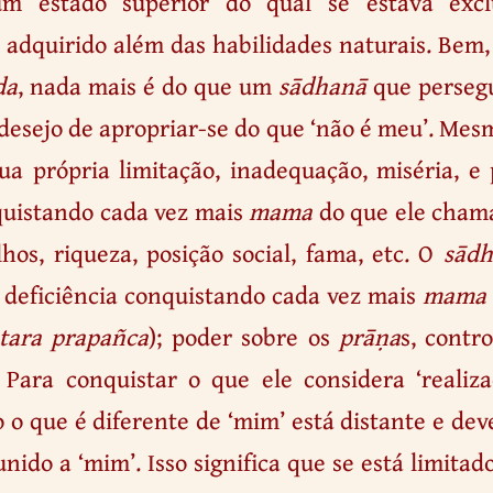
um estado superior do qual se estava exc
 adquirido além das habilidades naturais. Bem,
ḍa
, nada mais é do que um
sādhanā
que persegu
 desejo de apropriar-se do que ‘não é meu’. Me
ua própria limitação, inadequação, miséria, 
nquistando cada vez mais
mama
do que ele cham
ilhos, riqueza, posição social, fama, etc. O
sādh
deficiência conquistando cada vez mais
mama
tara prapañca
); poder sobre os
prāṇa
s, contr
. Para conquistar o que ele considera ‘realiz
o o que é diferente de ‘mim’ está distante e dev
unido a ‘mim’. Isso significa que se está limita