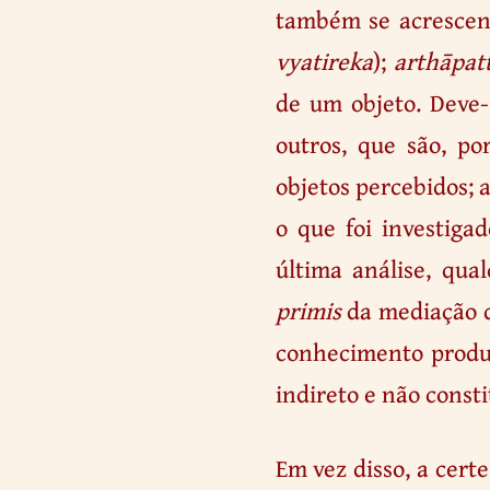
também se acresce
vyatireka
);
arthāpatt
de um objeto. Deve
outros, que são, po
objetos percebidos;
o que foi investiga
última análise, qu
primis
da mediação d
conhecimento prod
indireto e não const
Em vez disso, a certe