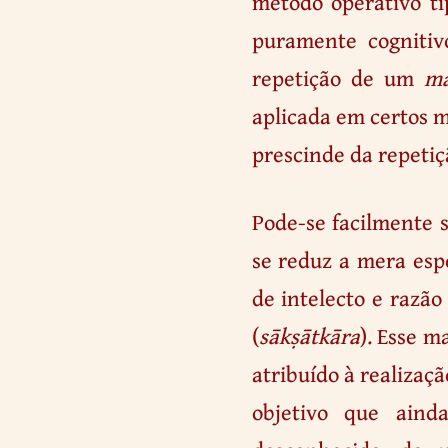
método operativo t
puramente cognitiv
repetição de um
ma
aplicada em certos 
prescinde da repetiç
Pode-se facilmente s
se reduz a mera esp
de intelecto e razão 
(
sākṣātkāra
). Esse m
atribuído à realizaç
objetivo que aind