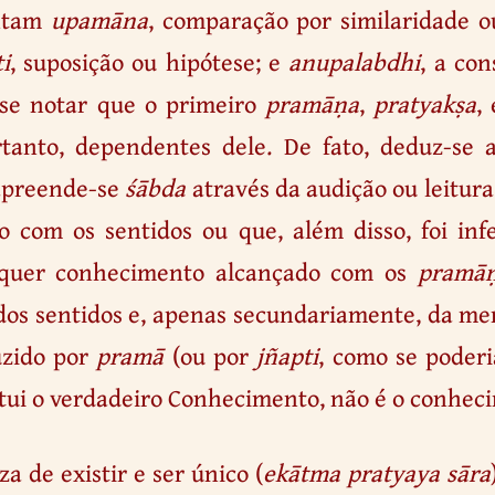
ntam
upamāna
, comparação por similaridade o
i
, suposição ou hipótese; e
anupalabdhi
, a co
-se notar que o primeiro
pramāṇa
,
pratyakṣa
,
rtanto, dependentes dele. De fato, deduz-se
 apreende-se
śābda
através da audição ou leitur
do com os sentidos ou que, além disso, foi inf
alquer conhecimento alcançado com os
pramā
os sentidos e, apenas secundariamente, da ment
uzido por
pramā
(ou por
jñapti
, como se poderi
itui o verdadeiro Conhecimento, não é o conhec
za de existir e ser único (
ekātma pratyaya sāra