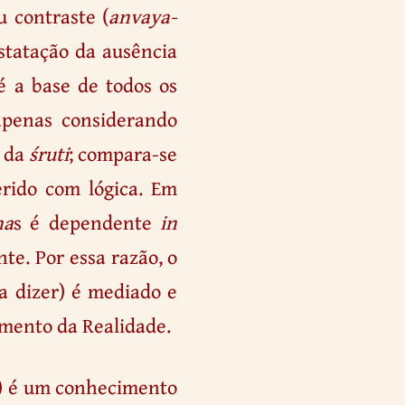
u contraste (
anvaya-
nstatação da ausência
 é a base de todos os
 apenas considerando
a da
śruti
; compara-se
erido com lógica. Em
ṇa
s é dependente
in
e. Por essa razão, o
a dizer) é mediado e
imento da Realidade.
) é um conhecimento