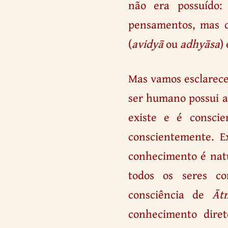
não era possuído:
pensamentos, mas c
(
avidyā
ou
adhyāsa
)
Mas vamos esclarece
ser humano possui a
existe e é conscie
conscientemente. E
conhecimento é natu
todos os seres co
consciência de
Āt
conhecimento diret