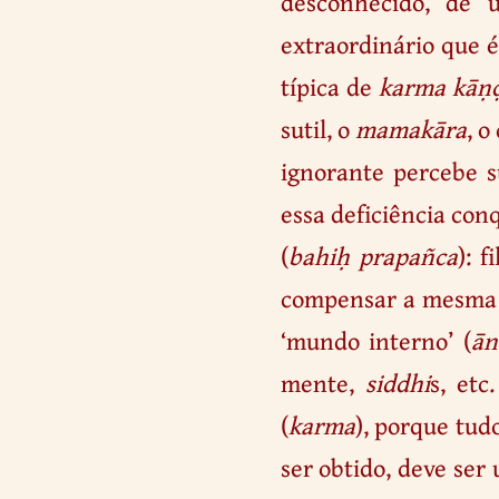
desconhecido, de 
extraordinário que é
típica de
karma kāṇ
sutil, o
mamakāra
, o
ignorante percebe s
essa deficiência co
(
bahiḥ prapañca
): f
compensar a mesma 
‘mundo interno’ (
ān
mente,
siddhi
s, etc
(
karma
), porque tud
ser obtido, deve ser 