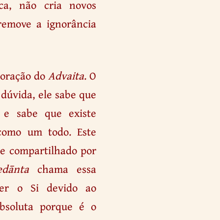
ca, não cria novos
remove a ignorância
coração do
Advaita
. O
dúvida, ele sabe que
r e sabe que existe
 como um todo. Este
te compartilhado por
edānta
chama essa
ser o Si devido ao
absoluta porque é o