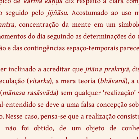
ípico de
karma
kāṇḍa
diz respeito à clara co
o seguido pelo
jijñāsu
. Acostumado ao uso m
ntra
, concentração da mente em um símbol
momentos do dia seguindo as determinações do
ão e das contingências espaço-temporais parec
er inclinado a acreditar que
jñāna prakriyā
, d
eculação (
vitarka
), a mera teoria (
bhāvanā
), a
(
mānasa rasāsvāda
) sem qualquer ‘realização’ 
al-entendido se deve a uma falsa concepção sobr
ão. Nesse caso, pensa-se que a realização consis
a não foi obtido, de um objeto de conh