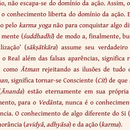
ão, não escapa-se do domínio da ação. Assim, 
o conhecimento liberta do domínio da ação. El
o pelo
karma yoga
não para conquistar algo di
a mente (
śuddhadhī
) de modo a, finalmente, b
lização’ (
sākṣātkāra
) assume seu verdadeiro s
 o Real além das falsas aparências, significa
za como
Ātman
rejeitando as ilusões de tudo
man
, significa tornar-se Consciente (
Cit
) de que 
(
Ānanda
) estão eternamente em sua própria
mento, para o
Vedānta
, nunca é o conheciment
ncia. O conhecimento de algo diferente do Si 
norância (
avidyā
,
adhyāsa
) e da ação (
karma
).