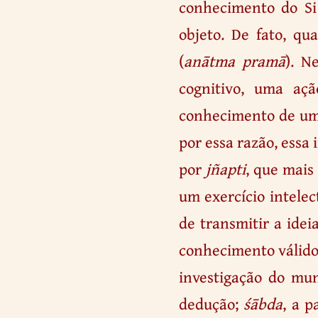
conhecimento do Si
objeto. De fato, q
(
anātma pramā
). N
cognitivo, uma açã
conhecimento de um 
por essa razão, essa
por
jñapti
, que mais
um exercício intelec
de transmitir a ide
conhecimento válido
investigação do mun
dedução;
śābda
, a p