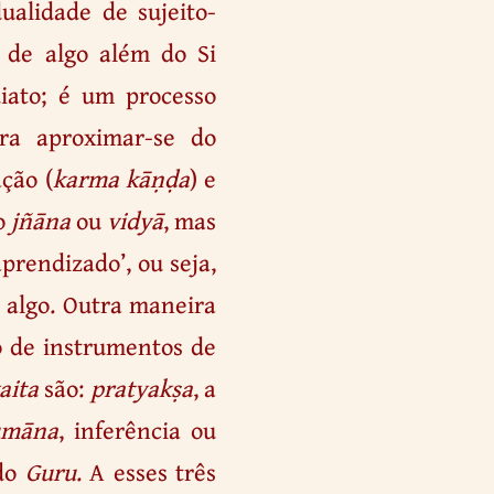
dualidade de sujeito-
 de algo além do Si
iato; é um processo
ara aproximar-se do
ção (
karma kāṇḍa
) e
mo
jñāna
ou
vidyā
, mas
prendizado’, ou seja,
e algo. Outra maneira
so de instrumentos de
aita
são:
pratyakṣa
, a
umāna
, inferência ou
 do
Guru
. A esses três