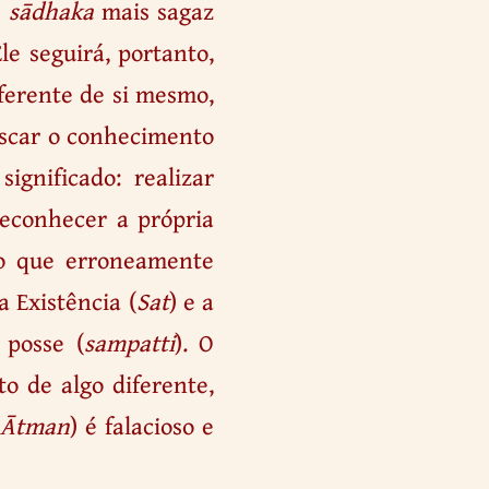
o
sādhaka
mais sagaz
e seguirá, portanto,
ferente de si mesmo,
uscar o conhecimento
ignificado: realizar
 reconhecer a própria
 o que erroneamente
a Existência (
Sat
) e a
 posse (
sampatti
). O
o de algo diferente,
(
Ātman
) é falacioso e