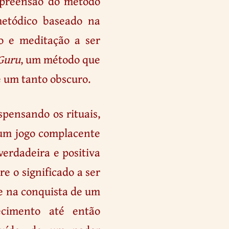
mpreensão do método
etódico baseado na
o e meditação a ser
Guru
, um método que
e um tanto obscuro.
ispensando os rituais,
 um jogo complacente
verdadeira e positiva
e o significado a ser
te na conquista de um
ecimento até então