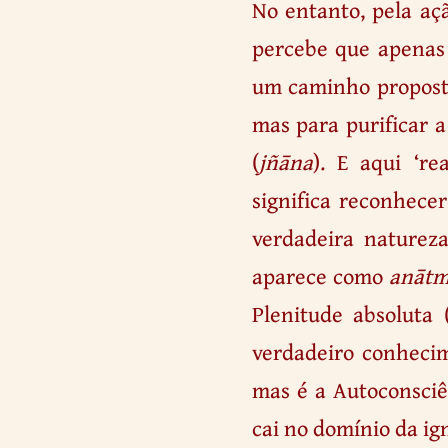
No entanto, pela aç
percebe que apenas 
um caminho propost
mas para purificar 
(
jñāna
). E aqui ‘rea
significa reconhecer
verdadeira nature
aparece como
anāt
Plenitude absoluta 
verdadeiro conheci
mas é a Autoconsciê
cai no domínio da ig