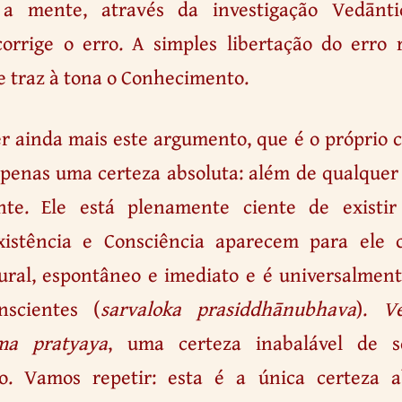
 a mente, através da investigação Vedānti
orrige o erro. A simples libertação do erro 
 e traz à tona o Conhecimento.
r ainda mais este argumento, que é o próprio 
penas uma certeza absoluta: além de qualquer 
nte. Ele está plenamente ciente de existi
xistência e Consciência aparecem para ele
ral, espontâneo e imediato e é universalmen
nscientes (
sarvaloka prasiddhānubhava
).
V
ma pratyaya
, uma certeza inabalável de 
o. Vamos repetir: esta é a única certeza 