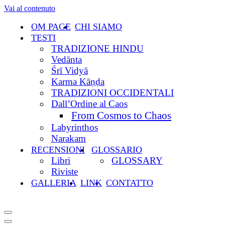
Vai al contenuto
OṂ PAGE
CHI SIAMO
TESTI
TRADIZIONE HINDU
Vedānta
Śrī Vidyā
Karma Kāṇḍa
TRADIZIONI OCCIDENTALI
Dall’Ordine al Caos
From Cosmos to Chaos
Labyrinthos
Narakam
RECENSIONI
GLOSSARIO
Libri
GLOSSARY
Riviste
GALLERIA
LINK
CONTATTO
Menu
di
Menu