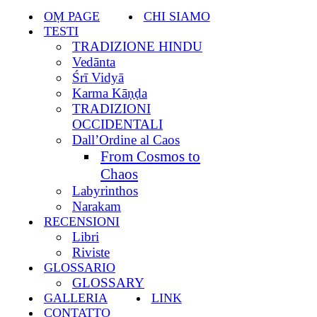
navigazione
di
OṂ PAGE
CHI SIAMO
navigazione
TESTI
TRADIZIONE HINDU
Vedānta
Śrī Vidyā
Karma Kāṇḍa
TRADIZIONI
OCCIDENTALI
Dall’Ordine al Caos
From Cosmos to
Chaos
Labyrinthos
Narakam
RECENSIONI
Libri
Riviste
GLOSSARIO
GLOSSARY
GALLERIA
LINK
CONTATTO