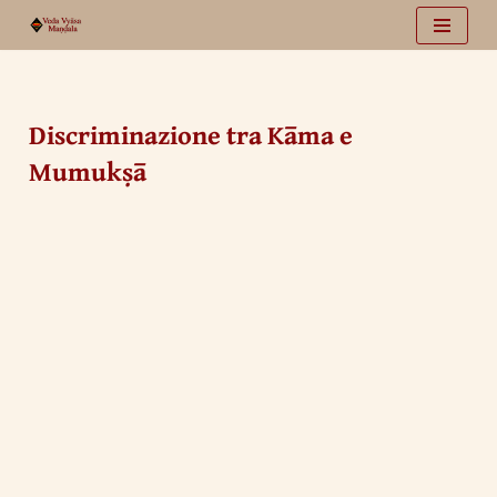
Vai
al
contenuto
Discriminazione tra Kāma e
Mumukṣā