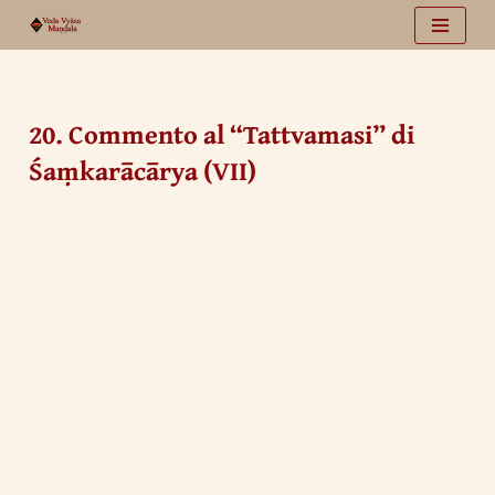
Vai
al
contenuto
20. Commento al “Tattvamasi” di
Śaṃkarācārya (VII)