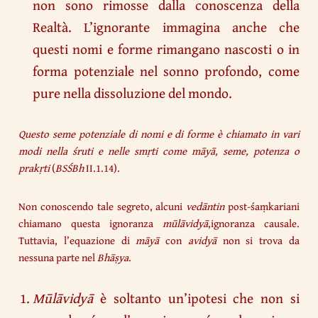
non sono rimosse dalla conoscenza della
Realtà. L’ignorante immagina anche che
questi nomi e forme rimangano nascosti o in
forma potenziale nel sonno profondo, come
pure nella dissoluzione del mondo.
Questo seme potenziale di nomi e di forme è chiamato in vari
modi nella śruti e nelle smṛti come māyā, seme, potenza o
prakṛti
(
BSŚBh
II.1.14).
Non conoscendo tale segreto, alcuni
vedāntin
post-śaṃkariani
chiamano questa ignoranza
mūlāvidyā
,ignoranza causale.
Tuttavia, l’equazione di
māyā
con
avidyā
non si trova da
nessuna parte nel
Bhāṣya
.
Mūlāvidyā
è soltanto un’ipotesi che non si