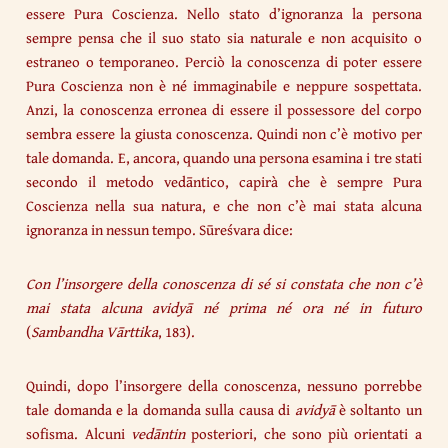
essere Pura Coscienza. Nello stato d’ignoranza la persona
sempre pensa che il suo stato sia naturale e non acquisito o
estraneo o temporaneo. Perciò la conoscenza di poter essere
Pura Coscienza non è né immaginabile e neppure sospettata.
Anzi, la conoscenza erronea di essere il possessore del corpo
sembra essere la giusta conoscenza. Quindi non c’è motivo per
tale domanda. E, ancora, quando una persona esamina i tre stati
secondo il metodo vedāntico, capirà che è sempre Pura
Coscienza nella sua natura, e che non c’è mai stata alcuna
ignoranza in nessun tempo. Sūreśvara dice:
Con l’insorgere della conoscenza di sé si constata che non c’è
mai stata alcuna avidyā né prima né ora né in futuro
(
Sambandha Vārttika
, 183).
Quindi, dopo l’insorgere della conoscenza, nessuno porrebbe
tale domanda e la domanda sulla causa di
avidyā
è soltanto un
sofisma. Alcuni
vedāntin
posteriori, che sono più orientati a