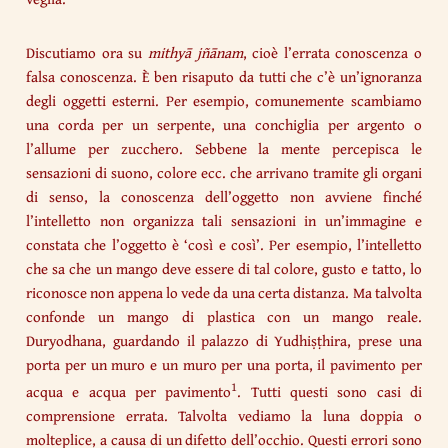
Discutiamo ora su
mithyā jñānam
, cioè l’errata conoscenza o
falsa conoscenza. È ben risaputo da tutti che c’è un’ignoranza
degli oggetti esterni. Per esempio, comunemente scambiamo
una corda per un serpente, una conchiglia per argento o
l’allume per zucchero. Sebbene la mente percepisca le
sensazioni di suono, colore ecc. che arrivano tramite gli organi
di senso, la conoscenza dell’oggetto non avviene finché
l’intelletto non organizza tali sensazioni in un’immagine e
constata che l’oggetto è ‘così e così’. Per esempio, l’intelletto
che sa che un mango deve essere di tal colore, gusto e tatto, lo
riconosce non appena lo vede da una certa distanza. Ma talvolta
confonde un mango di plastica con un mango reale.
Duryodhana, guardando il palazzo di Yudhiṣṭhira, prese una
porta per un muro e un muro per una porta, il pavimento per
1
acqua e acqua per pavimento
. Tutti questi sono casi di
comprensione errata. Talvolta vediamo la luna doppia o
molteplice, a causa di un difetto dell’occhio. Questi errori sono