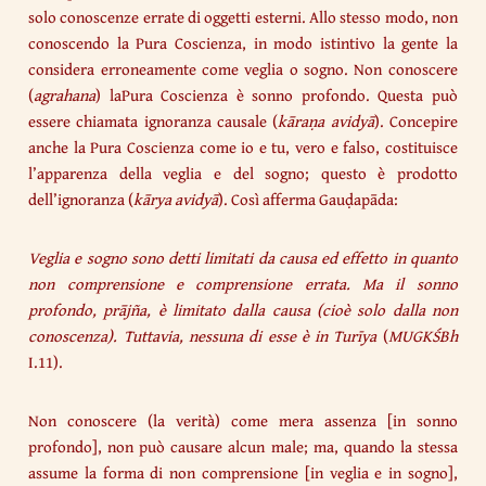
solo conoscenze errate di oggetti esterni. Allo stesso modo, non
conoscendo la Pura Coscienza, in modo istintivo la gente la
considera erroneamente come veglia o sogno. Non conoscere
(
agrahana
) laPura Coscienza è sonno profondo. Questa può
essere chiamata ignoranza causale (
kāraṇa avidyā
). Concepire
anche la Pura Coscienza come io e tu, vero e falso, costituisce
l’apparenza della veglia e del sogno; questo è prodotto
dell’ignoranza (
kārya avidyā
). Così afferma Gauḍapāda:
Veglia e sogno sono detti limitati da causa ed effetto in quanto
non comprensione e comprensione errata. Ma il sonno
profondo, prājña, è limitato dalla causa (cioè solo dalla non
conoscenza). Tuttavia, nessuna di esse è in Turīya
(
MUGKŚBh
I.11).
Non conoscere (la verità) come mera assenza [in sonno
profondo], non può causare alcun male; ma, quando la stessa
assume la forma di non comprensione [in veglia e in sogno],