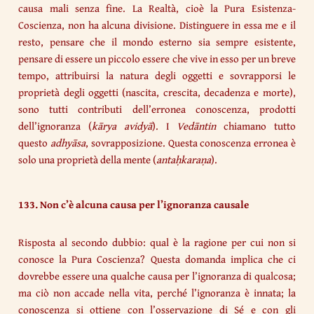
causa mali senza fine. La Realtà, cioè la Pura Esistenza-
Coscienza, non ha alcuna divisione. Distinguere in essa me e il
resto, pensare che il mondo esterno sia sempre esistente,
pensare di essere un piccolo essere che vive in esso per un breve
tempo, attribuirsi la natura degli oggetti e sovrapporsi le
proprietà degli oggetti (nascita, crescita, decadenza e morte),
sono tutti contributi dell’erronea conoscenza, prodotti
dell’ignoranza (
kārya avidyā
). I
Vedāntin
chiamano tutto
questo
adhyāsa
, sovrapposizione. Questa conoscenza erronea è
solo una proprietà della mente (
antaḥkaraṇa
).
133. Non c’è alcuna causa per l’ignoranza causale
Risposta al secondo dubbio: qual è la ragione per cui non si
conosce la Pura Coscienza? Questa domanda implica che ci
dovrebbe essere una qualche causa per l’ignoranza di qualcosa;
ma ciò non accade nella vita, perché l’ignoranza è innata; la
conoscenza si ottiene con l’osservazione di Sé e con gli