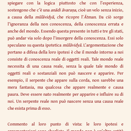
spiegare con la logica piuttosto che con l’esperienza,
sostengono che c’è una
anādi āvaraṇa
, cioè un velo senza inizio,
a causa della
mūlāvidyā
, che ricopre l’
Ātman
. Da ciò sorge
l’ignoranza della non conoscenza, della conoscenza errata e
anche del mondo. Essendo questa presente in tutti e tre gli stati,
può andar via solo dopo l’insorgere della conoscenza. Essi solo
speculano su questa ipotetica
mūlāvidyā
. L’argomentazione che
portano a difesa della loro ipotesi è che il mondo intorno a noi
consiste di conoscenza reale di oggetti reali. Tale mondo reale
necessita di una causa reale, senza la quale tale mondo di
oggetti reali o sostanziali non può nascere e apparire. Per
esempio, il serpente che appare sulla corda, non sarebbe una
mera fantasia, ma qualcosa che appare realmente e causa
paura. Deve essere nato realmente per apparire e influire su di
noi. Un serpente reale non può nascere senza una causa reale
che esista prima di esso.
Commento al loro punto di vista: le loro ipotesi e
argomentazioni sono sbagliate. Il mondo non è un’altra entità