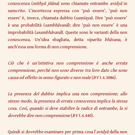
conoscenza (
mithyā jñāna
) sono chiamate entrambe
avidyā
in
sanscrito. L’incertezza espressa con ‘può essere’, ‘può non
essere’ è, invece, chiamata dubbio (
saṃśaya
). Dire ‘può essere’
è una probabilità (
sambhāvanā
); dire ‘può non essere’ è una
improbabilità (
asambhāvanā
). Queste sono le varianti della non
conoscenza. Un’idea sbagliata, detta
viparīta bhāvana
, è
anch’essa una forma di non comprensione.
Ciò che è un’istintiva non comprensione è anche errata
comprensione, perché non sono diverse tra loro dato che sono
causa ed effetto in senso figurato e non reale
(
BV
I.4.3086).
La presenza del dubbio implica una non comprensione; allo
stesso modo, la presenza di errata conoscenza implica la stessa
cosa. Così, quando si deve stabilire la radice di entrambe, la si
dovrebbe dire non comprensione
(
BV
I.4.440).
Quindi si dovrebbe esaminare per prima cosa l’
avidyā
della non