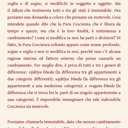
veglia e di sogno, si modifichi in soggetto e oggetto. Ma
il
Sākṣin
che testimonia tutti e tre gli stati è immutabile. Ora
poniamo una domanda a coloro che pensano sia mutevole. Cosa
intendete quando dite che la Pura Coscienza che è libera da
tempo e spazio, ma che è la loro Realtà, è sottomessa a
cambiamento? Come si modifica se non ha parti o divisioni? Di
fatto, la Pura Coscienza soltanto appare come sonno profondo,
sogno e veglia e non si modifica in essi, perché non c’è alcuna
ragione interna né fattore esterno che possa causarle un
cambiamento. Per meglio dire, è priva di tutti e tre i generi di
differenze:
vijātīya bheda
(la differenza tra gli appartenenti a
due categorie differenti);
sajātīya bheda
(la differenza tra gli
appartenenti a una medesima categoria); e
svagata bheda
(la
differenza che si trova fra le parti di un singolo appartenente a
una categoria). È impossibile immaginare che tale indivisibile
Coscienza sia mutevole.
Possiamo chiamarla immutabile, dato che nessun cambiamento