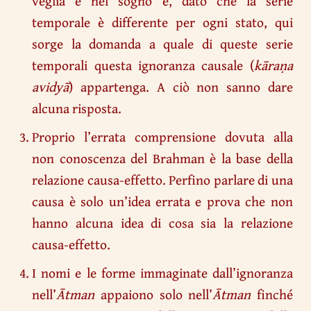
veglia e nel sogno e, dato che la serie
temporale è differente per ogni stato, qui
sorge la domanda a quale di queste serie
temporali questa ignoranza causale (
kāraṇa
avidyā
) appartenga. A ciò non sanno dare
alcuna risposta.
Proprio l’errata comprensione dovuta alla
non conoscenza del Brahman è la base della
relazione causa-effetto. Perfino parlare di una
causa è solo un’idea errata e prova che non
hanno alcuna idea di cosa sia la relazione
causa-effetto.
I nomi e le forme immaginate dall’ignoranza
nell’
Ātman
appaiono solo nell’
Ātman
finché