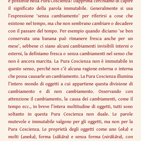
è possibile nella Pura Coscienza? Dapprima cerchiamo di capire
il significato della parola immutabile. Generalmente si usa
l’espressione ‘senza cambiamento’ per riferirsi a cose che
esistono nel tempo, ma che non sembrano cambiare o decadere
con il passare del tempo. Per esempio quando diciamo ‘se ben
conservata una banana può rimanere fresca anche per un
mese’, sebbene ci siano alcuni cambiamenti invisibili interni o
esterni, la definiamo fresca o senza cambiamenti nel senso che
non è ancora marcita. La Pura Coscienza non è immutabile in
questo senso, perché non c’è alcuna ragione esterna o interna
che possa causarle un cambiamento. La Pura Coscienza illumina
l’intero mondo di oggetti a cui appartiene questa divisione di
cambiamento e di non cambiamento. Osservando con
attenzione il cambiamento, la causa dei cambiamenti, come il
tempo ecc., in breve l’intera moltitudine di oggetti, tutti sono
soltanto in questa Pura Coscienza non duale. Le parole
mutevole e immutabile valgono per gli oggetti, ma non per la
Pura Coscienza. Le proprietà degli oggetti come uno (
eka
) e
molti (
aneka
), forma (
sākāra
) e senza forma (
nirākāra
), con