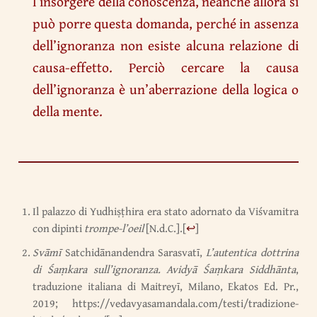
l’insorgere della conoscenza, neanche allora si
può porre questa domanda, perché in assenza
dell’ignoranza non esiste alcuna relazione di
causa-effetto. Perciò cercare la causa
dell’ignoranza è un’aberrazione della logica o
della mente.
Il palazzo di Yudhiṣṭhira era stato adornato da Viśvamitra
con dipinti
trompe-l’oeil
[N.d.C.].
[
↩
]
Svāmī
Satchidānandendra Sarasvatī,
L’autentica dottrina
di Śaṃkara sull’ignoranza. Avidyā Śaṃkara Siddhānta
,
traduzione italiana di Maitreyī, Milano, Ekatos Ed. Pr.,
2019; https://vedavyasamandala.com/testi/tradizione-