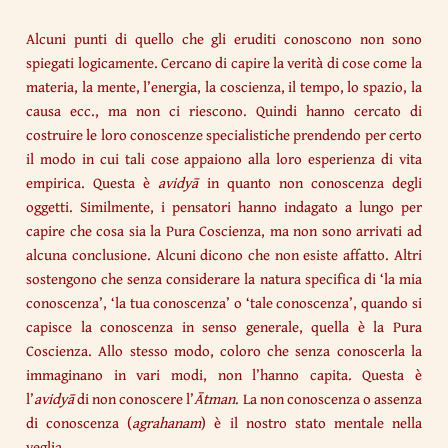
Alcuni punti di quello che gli eruditi conoscono non sono
spiegati logicamente. Cercano di capire la verità di cose come la
materia, la mente, l’energia, la coscienza, il tempo, lo spazio, la
causa ecc., ma non ci riescono. Quindi hanno cercato di
costruire le loro conoscenze specialistiche prendendo per certo
il modo in cui tali cose appaiono alla loro esperienza di vita
empirica. Questa è
avidyā
in quanto non conoscenza degli
oggetti. Similmente, i pensatori hanno indagato a lungo per
capire che cosa sia la Pura Coscienza, ma non sono arrivati ad
alcuna conclusione. Alcuni dicono che non esiste affatto. Altri
sostengono che senza considerare la natura specifica di ‘la mia
conoscenza’, ‘la tua conoscenza’ o ‘tale conoscenza’, quando si
capisce la conoscenza in senso generale, quella è la Pura
Coscienza. Allo stesso modo, coloro che senza conoscerla la
immaginano in vari modi, non l’hanno capita. Questa è
l’
avidyā
di non conoscere l’
Ātman
. La non conoscenza o assenza
di conoscenza (
agrahanam
) è il nostro stato mentale nella
veglia.