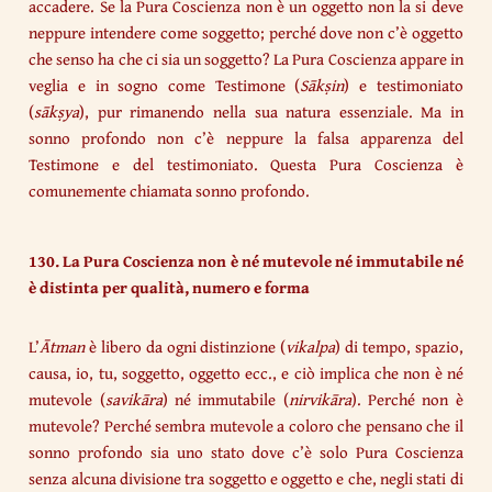
accadere. Se la Pura Coscienza non è un oggetto non la si deve
neppure intendere come soggetto; perché dove non c’è oggetto
che senso ha che ci sia un soggetto? La Pura Coscienza appare in
veglia e in sogno come Testimone (
Sākṣin
) e testimoniato
(
sākṣya
), pur rimanendo nella sua natura essenziale. Ma in
sonno profondo non c’è neppure la falsa apparenza del
Testimone e del testimoniato. Questa Pura Coscienza è
comunemente chiamata sonno profondo.
130. La Pura Coscienza non è né mutevole né immutabile né
è distinta per qualità, numero e forma
L’
Ātman
è libero da ogni distinzione (
vikalpa
) di tempo, spazio,
causa, io, tu, soggetto, oggetto ecc., e ciò implica che non è né
mutevole (
savikāra
) né immutabile (
nirvikāra
). Perché non è
mutevole? Perché sembra mutevole a coloro che pensano che il
sonno profondo sia uno stato dove c’è solo Pura Coscienza
senza alcuna divisione tra soggetto e oggetto e che, negli stati di