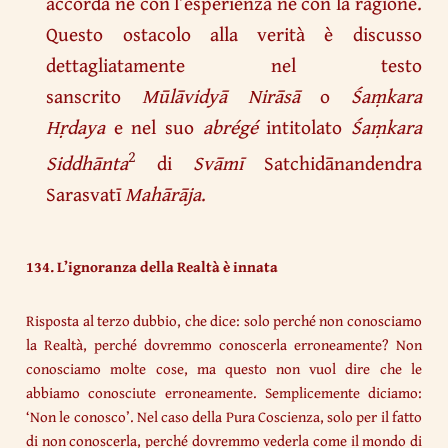
accorda né con l’esperienza né con la ragione.
Questo ostacolo alla verità è discusso
dettagliatamente nel testo
sanscrito
Mūlāvidyā Nirāsā
o
Śaṃkara
Hṛdaya
e nel suo
abrégé
intitolato
Śaṃkara
2
Siddhānta
di
Svāmī
Satchidānandendra
Sarasvatī
Mahārāja
.
134. L’ignoranza della Realtà è innata
Risposta al terzo dubbio, che dice: solo perché non conosciamo
la Realtà, perché dovremmo conoscerla erroneamente? Non
conosciamo molte cose, ma questo non vuol dire che le
abbiamo conosciute erroneamente. Semplicemente diciamo:
‘Non le conosco’. Nel caso della Pura Coscienza, solo per il fatto
di non conoscerla, perché dovremmo vederla come il mondo di